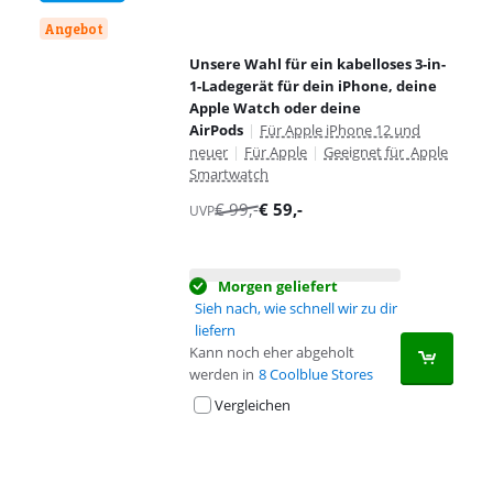
Angebot
Unsere Wahl für ein kabelloses 3-in-
1-Ladegerät für dein iPhone, deine
Apple Watch oder deine
AirPods
|
Für Apple iPhone 12 und
neuer
|
Für Apple
|
Geeignet für Apple
Smartwatch
€
99
,-
€
59
,-
UVP
Morgen geliefert
Sieh nach, wie schnell wir zu dir
liefern
Kann noch eher abgeholt
werden in
8 Coolblue Stores
Vergleichen
Advertentie