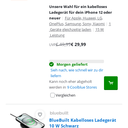
Unsere Wahl für ein kabelloses
Ladegerät für dein iPhone 12 oder
neuer
|
Für Apple, Huawei, LG,
OnePlus, Samsung, Sony, Xiaomi
|
1
Geräte gleichzeitig laden
|
15 W
Leistung
€
49,99
€
29,99
UVP
Morgen geliefert
Sieh nach, wie schnell wir zu dir
liefern
Kann noch eher abgeholt
werden in
9 Coolblue Stores
Vergleichen
BlueBuilt Kabelloses Ladegerät
10 W Schwarz