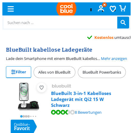
Kostenlos
umtauschen
BlueBuilt kabellose Ladegeräte
Lade dein Smartphone mit einem BlueBuilt kabellosen Ladegerät ohne Kabel auf. Dazu legst du das Handy auf das kabellose Ladegerät und der Ladevorgang startet von selbst. Beachte, dass sich nicht alle Smartphones kabellos laden lassen. Einige Ladegeräte wie kabellose Apple MagSafe-Ladegeräte eignen sich zum Beispiel ausschließlich für Apple Geräte. Möchtest du mehrere Geräte zugleich aufladen? Dann wähle eine Ladestation für mehrere Geräte. Auf BlueBuilt Ladegeräte erhältst du eine besonders lange Garantie von 5 Jahren.
Mehr anzeigen
Filter
Alles von BlueBuilt
BlueBuilt Powerbanks
BlueBuilt 3-in-1 Kabelloses
Ladegerät mit Qi2 15 W
Schwarz
Bewertet mit 7,1 von 10, basierend auf 8 Bewertungen.
8 Bewertungen