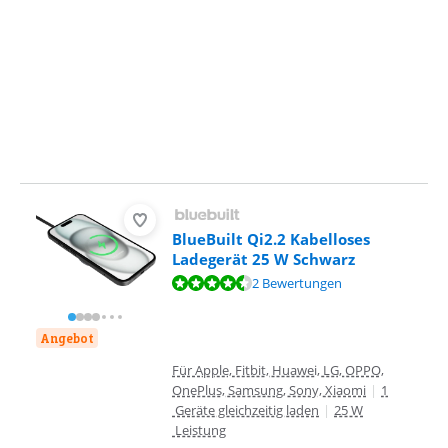
BlueBuilt Qi2.2 Kabelloses
Ladegerät 25 W Schwarz
Bewertet mit 9,2 von 10, basierend auf 2 Bewertungen.
2 Bewertungen
Angebot
Für Apple, Fitbit, Huawei, LG, OPPO,
OnePlus, Samsung, Sony, Xiaomi
|
1
Geräte gleichzeitig laden
|
25 W
Leistung