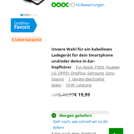
Bewertet mit 7,2 von 10, basierend auf 18 Bewertungen.
18 Bewertungen
5 Jahre Garantie
Unsere Wahl für ein kabelloses
Ladegerät für dein Smartphone
und/oder deine In-Ear-
Kopfhörer
|
Für Apple, Fitbit, Huawei,
LG, OPPO, OnePlus, Samsung, Sony,
Xiaomi
|
1 Geräte gleichzeitig
laden
|
10 W Leistung
€
49,99
€
19,99
UVP
Morgen geliefert
Sieh nach, wie schnell wir zu dir
liefern
Kann noch eher abgeholt