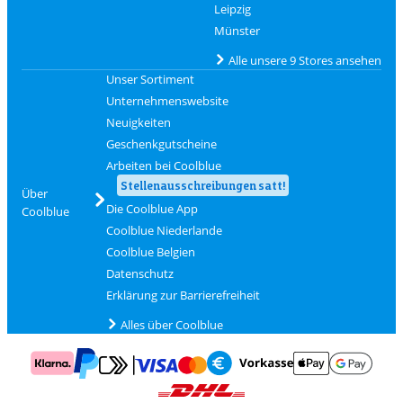
Leipzig
Münster
Alle unsere 9 Stores ansehen
Unser Sortiment
Unternehmenswebsite
Neuigkeiten
Geschenkgutscheine
Arbeiten bei Coolblue
Stellenausschreibungen satt!
Über
Die Coolblue App
Coolblue
Coolblue Niederlande
Coolblue Belgien
Datenschutz
Erklärung zur Barrierefreiheit
Alles über Coolblue
Zahlung mit Mastercard und Visa über Click to Pay
Zahlung mit AppleP
Zahlung mit Klarna
Zahlung mit Vorkasse
Mit Google P
Zahlung mit PayPal