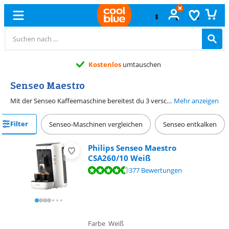
Kostenlos
umtauschen
Senseo Maestro
Mit der Senseo Kaffeemaschine bereitest du 3 verschiedene Kaffeespezialitäten zu, wobei du den Geschmack ganz einfach nach deinen Wünschen einstellst. Mit der Speicherfunktion speicherst du deinen Lieblingskaffee mit nur einem Knopfdruck. Das Wasserreservoir hat ein Fassungsvermögen von 1,2 Litern. Hiermit kannst du mit den Senseo-Pads bis zu 8 Tassen Kaffee hintereinander zubereiten. Mit der Intensity-Plus-Technologie wird dein Kaffee noch aromatischer. Die Maestro passt aufgrund ihrer viereckigen Formgebung optimal in eine Ecke. Darüber hinaus gibt das Entkalkungslämpchen an, wann es Zeit zum Entkalken ist.
Mehr anzeigen
Filter
Senseo-Maschinen vergleichen
Senseo entkalken
Philips Senseo Maestro
CSA260/10 Weiß
Bewertet mit 8,8 von 10, basierend auf 377 Bewertungen.
377 Bewertungen
Farbe Weiß