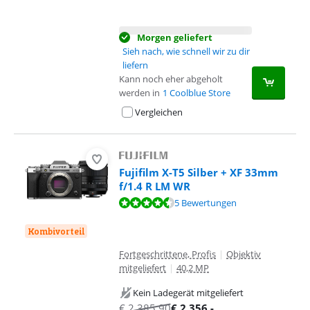
Morgen geliefert
Sieh nach, wie schnell wir zu dir
liefern
Kann noch eher abgeholt
werden in
1 Coolblue Store
Vergleichen
Fujifilm X-T5 Silber + XF 33mm
f/1.4 R LM WR
Bewertet mit 8,7 von 10, basierend auf 5 Bewertungen.
5 Bewertungen
Kombivorteil
Fortgeschrittene, Profis
|
Objektiv
mitgeliefert
|
40,2 MP
Kein Ladegerät mitgeliefert
€
2.385,90
€
2.356
,-