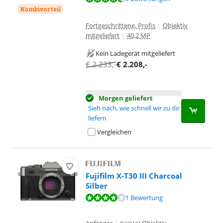
Kombivorteil
Fortgeschrittene, Profis
|
Objektiv
mitgeliefert
|
40,2 MP
Kein Ladegerät mitgeliefert
€
2.233
,-
€
2.208
,-
Morgen geliefert
Sieh nach, wie schnell wir zu dir
liefern
Vergleichen
Fujifilm X-T30 III Charcoal
Silber
Bewertet mit 8,0 von 10, basierend auf 1 Bewertung.
1 Bewertung