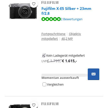
Fujifilm X-E5 Silber + 23mm
f/2.8
Bewertet mit 9,8 von 10, basierend auf 2 Bewertungen.
2 Bewertungen
Fortgeschrittene
|
Objektiv
mitgeliefert
|
40,2 MP
Kein Ladegerät mitgeliefert
€
1.799
,-
€
1.615
,-
UVP
Momentan ausverkauft
Vergleichen