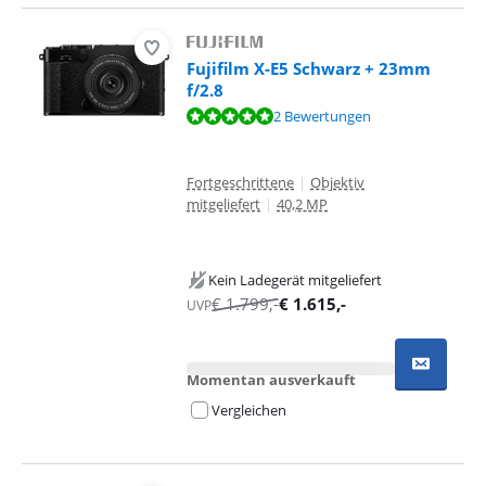
Fujifilm X-E5 Schwarz + 23mm
f/2.8
Bewertet mit 9,8 von 10, basierend auf 2 Bewertungen.
2 Bewertungen
Fortgeschrittene
|
Objektiv
mitgeliefert
|
40,2 MP
Kein Ladegerät mitgeliefert
€
1.799
,-
€
1.615
,-
UVP
Momentan ausverkauft
Vergleichen