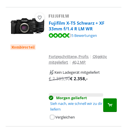
Fujifilm X-T5 Schwarz + XF
33mm f/1.4 R LM WR
Bewertet mit 8,7 von 10, basierend auf 5 Bewertungen.
5 Bewertungen
Kombivorteil
Fortgeschrittene, Profis
|
Objektiv
mitgeliefert
|
40,2 MP
Kein Ladegerät mitgeliefert
€
2.385,90
€
2.358
,-
Morgen geliefert
Sieh nach, wie schnell wir zu dir
liefern
Vergleichen