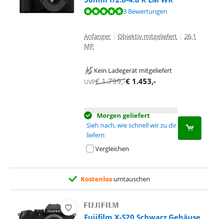
Bewertet mit 9,7 von 10, basierend auf 3 Bewertungen.
3 Bewertungen
Anfänger
|
Objektiv mitgeliefert
|
26,1
MP
Kein Ladegerät mitgeliefert
€
1.799
,-
€
1.453
,-
UVP
Morgen geliefert
Sieh nach, wie schnell wir zu dir
liefern
Vergleichen
Kostenlos
umtauschen
Fujifilm X-S20 Schwarz Gehäuse