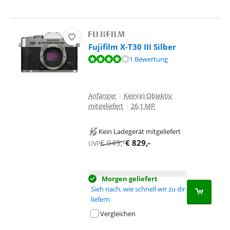
Fujifilm X-T30 III Silber
Bewertet mit 8,0 von 10, basierend auf 1 Bewertung.
1 Bewertung
Anfänger
|
Kein(e) Objektiv
mitgeliefert
|
26,1 MP
Kein Ladegerät mitgeliefert
€
949
,-
€
829
,-
UVP
Morgen geliefert
Sieh nach, wie schnell wir zu dir
liefern
Vergleichen