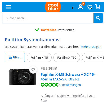
Kostenlos
umtauschen
Fujifilm Systemkameras
Die Systemkameras von Fujifilm erkennst du an ihrem Retro-Look. Sie haben einen großen, lichtstarken APS-C-Sensor, der für hellere Bilder sorgt. Mit Fujifilm Film Simulations verleihst du deinen Fotos außerdem kreative Effekte. So sieht es aus, als hättest du deine Fotos auf einer alten Filmrolle aufgenommen. Welche der Fujifilm Kameras die beste für dich ist, hängt von deiner Nutzungssituation ab. Für Fotografie-Anfänger empfiehlt sich die Fujifilm X-S20 oder die Fujifilm X-T50. Diese Kameras nimmst du dank ihres kompakten Designs einfach überallhin mit. Bist du ein professioneller Fotograf? Dann ist die leistungsstarke Fujifilm X-T5 sicher das Richtige für dich.
Mehr anzeigen
Filter
Fujifilm X-T5
Fujifilm X-T50
Fujifilm X-M5
Fujifilm X-M5 Schwarz + XC 15-
45mm f/3.5-5.6 OIS PZ
Bewertet mit 8,9 von 10, basierend auf 2 Bewertungen.
2 Bewertungen
Anfänger
|
Objektiv mitgeliefert
|
26,1
Pixel