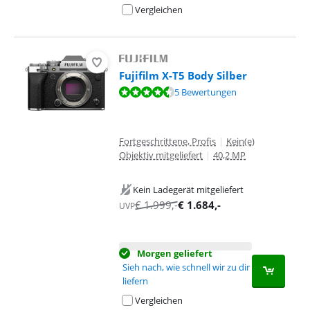
Vergleichen
Fujifilm X-T5 Body Silber
Bewertet mit 8,7 von 10, basierend auf 5 Bewertungen.
5 Bewertungen
Fortgeschrittene, Profis
|
Kein(e)
Objektiv mitgeliefert
|
40,2 MP
Kein Ladegerät mitgeliefert
€
1.999
,-
€
1.684
,-
UVP
Morgen geliefert
Sieh nach, wie schnell wir zu dir
liefern
Vergleichen