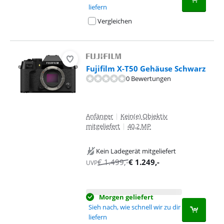
liefern
Vergleichen
Fujifilm X-T50 Gehäuse Schwarz
0 Bewertungen
Anfänger
|
Kein(e) Objektiv
mitgeliefert
|
40,2 MP
Kein Ladegerät mitgeliefert
€
1.499
,-
€
1.249
,-
UVP
Morgen geliefert
Sieh nach, wie schnell wir zu dir
liefern