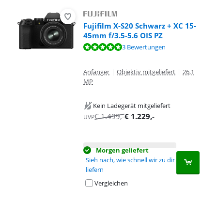
Fujifilm X-S20 Schwarz + XC 15-
45mm f/3.5-5.6 OIS PZ
Bewertet mit 9,7 von 10, basierend auf 3 Bewertungen.
3 Bewertungen
Anfänger
|
Objektiv mitgeliefert
|
26,1
MP
Kein Ladegerät mitgeliefert
€
1.499
,-
€
1.229
,-
UVP
Morgen geliefert
Sieh nach, wie schnell wir zu dir
liefern
Vergleichen
Advertentie