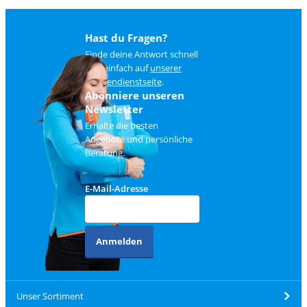
Hast du Fragen?
Finde deine Antwort schnell
und einfach auf
unserer
Kundendienstseite
.
Abonniere unseren
Newsletter
Erhalte die besten
Angebote und persönliche
Beratung.
E-Mail-Adresse
Anmelden
Unser Sortiment