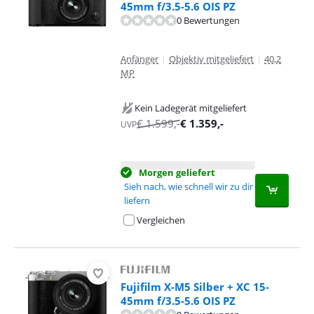
45mm f/3.5-5.6 OIS PZ
0 Bewertungen
Anfänger
|
Objektiv mitgeliefert
|
40,2
MP
Kein Ladegerät mitgeliefert
€
1.599
,-
€
1.359
,-
UVP
Morgen geliefert
Sieh nach, wie schnell wir zu dir
liefern
Vergleichen
Fujifilm X-M5 Silber + XC 15-
45mm f/3.5-5.6 OIS PZ