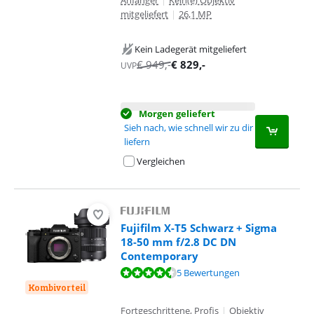
Anfänger
|
Kein(e) Objektiv
mitgeliefert
|
26,1 MP
Kein Ladegerät mitgeliefert
€
949
,-
€
829
,-
UVP
Morgen geliefert
Sieh nach, wie schnell wir zu dir
liefern
Vergleichen
Fujifilm X-T5 Schwarz + Sigma
18-50 mm f/2.8 DC DN
Contemporary
Bewertet mit 8,7 von 10, basierend auf 5 Bewertungen.
5 Bewertungen
Kombivorteil
Fortgeschrittene, Profis
|
Objektiv