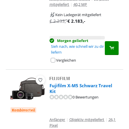
mitgeliefert
|
40,2 MP
Kein Ladegerät mitgeliefert
€
2.233
,-
€
2.183
,-
Morgen geliefert
Sieh nach, wie schnell wir zu dir
liefern
Vergleichen
Fujifilm X-M5 Schwarz Travel
Kit
0 Bewertungen
Kombivorteil
Anfänger
|
Objektiv mitgeliefert
|
26,1
Pixel