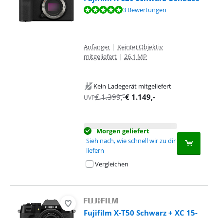
Bewertet mit 9,7 von 10, basierend auf 3 Bewertungen.
3 Bewertungen
Anfänger
|
Kein(e) Objektiv
mitgeliefert
|
26,1 MP
Kein Ladegerät mitgeliefert
€
1.399
,-
€
1.149
,-
UVP
Morgen geliefert
Sieh nach, wie schnell wir zu dir
liefern
Vergleichen
Fujifilm X-T50 Schwarz + XC 15-