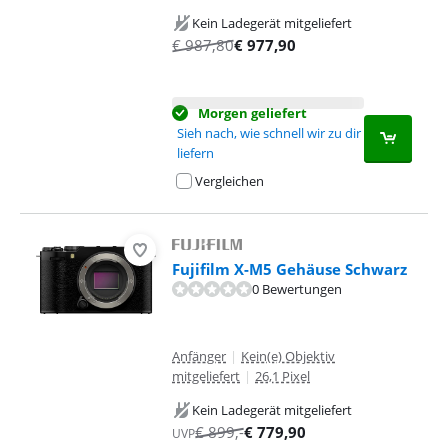
Kein Ladegerät mitgeliefert
€
987,80
€
977,90
Morgen geliefert
Sieh nach, wie schnell wir zu dir
liefern
Vergleichen
Fujifilm X-M5 Gehäuse Schwarz
0 Bewertungen
Anfänger
|
Kein(e) Objektiv
mitgeliefert
|
26,1 Pixel
Kein Ladegerät mitgeliefert
€
899
,-
€
779,90
UVP