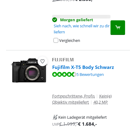
Morgen geliefert
Sieh nach, wie schnell wir zu dir
liefern
Vergleichen
Fujifilm X-T5 Body Schwarz
Bewertet mit 8,7 von 10, basierend auf 5 Bewertungen.
5 Bewertungen
Fortgeschrittene, Profis
|
Kein(e)
Objektiv mitgeliefert
|
40,2 MP
Kein Ladegerät mitgeliefert
€
1.999
,-
€
1.684
,-
UVP