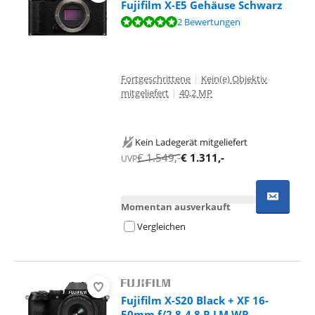
Fujifilm X-E5 Gehäuse Schwarz
Bewertet mit 9,8 von 10, basierend auf 2 Bewertungen.
2 Bewertungen
Fortgeschrittene
|
Kein(e) Objektiv
mitgeliefert
|
40,2 MP
Kein Ladegerät mitgeliefert
€
1.549
,-
€
1.311
,-
UVP
Momentan ausverkauft
Vergleichen
Fujifilm X-S20 Black + XF 16-
50mm f/2.8-4.8 R LM WR