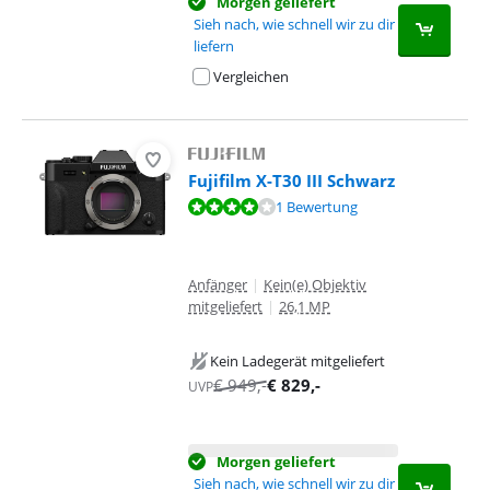
Morgen geliefert
Sieh nach, wie schnell wir zu dir
liefern
Vergleichen
Fujifilm X-T30 III Schwarz
Bewertet mit 8,0 von 10, basierend auf 1 Bewertung.
1 Bewertung
Anfänger
|
Kein(e) Objektiv
mitgeliefert
|
26,1 MP
Kein Ladegerät mitgeliefert
€
949
,-
€
829
,-
UVP
Morgen geliefert
Sieh nach, wie schnell wir zu dir