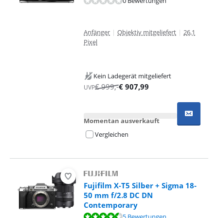
0 Bewertungen
Anfänger
|
Objektiv mitgeliefert
|
26,1
Pixel
Kein Ladegerät mitgeliefert
€
999
,-
€
907,99
UVP
Momentan ausverkauft
Vergleichen
Fujifilm X-T5 Silber + Sigma 18-
50 mm f/2.8 DC DN
Contemporary
Bewertet mit 8,7 von 10, basierend auf 5 Bewertungen.
5 Bewertungen