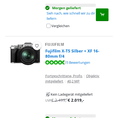
Morgen geliefert
Sieh nach, wie schnell wir zu dir
liefern
Vergleichen
Fujifilm X-T5 Silber + XF 16-
80mm f/4
Bewertet mit 8,7 von 10, basierend auf 5 Bewertungen.
5 Bewertungen
Fortgeschrittene, Profis
|
Objektiv
mitgeliefert
|
40,2 MP
Kein Ladegerät mitgeliefert
€
2.499
,-
€
2.019
,-
UVP