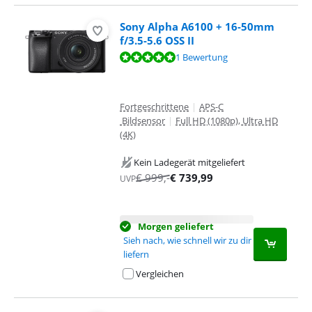
Sony Alpha A6100 + 16-50mm
f/3.5-5.6 OSS II
Bewertet mit 9,5 von 10, basierend auf 1 Bewertung.
1 Bewertung
Fortgeschrittene
|
APS-C
Bildsensor
|
Full HD (1080p), Ultra HD
(4K)
Kein Ladegerät mitgeliefert
€
999
,-
€
739,99
UVP
Morgen geliefert
Sieh nach, wie schnell wir zu dir
liefern
Vergleichen