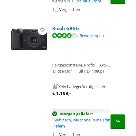
werden in
1 Coolblue Store
Vergleichen
Ricoh GRIIIx
Bewertet mit 8,2 von 10, basierend auf 4 Bewertungen.
4 Bewertungen
Fortgeschrittene, Profis
|
APS-C
Bildsensor
|
Full HD (1080p)
Kein Ladegerät mitgeliefert
€
1.199
,-
Morgen geliefert
Sieh nach, wie schnell wir zu dir
liefern
Vergleichen