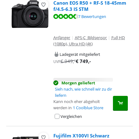
Canon EOS R50 + RF-S 18-45mm
f/4.5-6.3 IS STM
Bewertet mit 9,0 von 10, basierend auf 7 Bewertungen.
7 Bewertungen
Anfänger
|
APS-C Bildsensor
|
Full HD
(1080p), Ultra HD (4K)
Ladegerät mitgeliefert
€
949
,-
€
749
,-
UVP
Morgen geliefert
Sieh nach, wie schnell wir zu dir
liefern
Kann noch eher abgeholt
werden in
1 Coolblue Store
Vergleichen
Fujifilm X100VI Schwarz