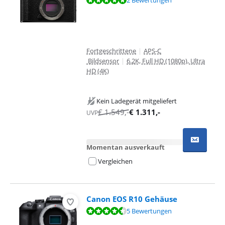
2 Bewertungen
Fortgeschrittene
|
APS-C
Bildsensor
|
6.2K, Full HD (1080p), Ultra
HD (4K)
Kein Ladegerät mitgeliefert
€
1.549
,-
€
1.311
,-
UVP
Momentan ausverkauft
Vergleichen
Canon EOS R10 Gehäuse
Bewertet mit 8,5 von 10, basierend auf 5 Bewertungen.
5 Bewertungen