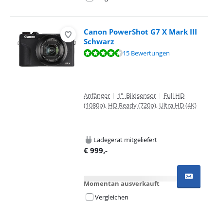
Canon PowerShot G7 X Mark III
Schwarz
Bewertet mit 9,2 von 10, basierend auf 15 Bewertungen.
15 Bewertungen
Anfänger
|
1" Bildsensor
|
Full HD
(1080p), HD Ready (720p), Ultra HD (4K)
Ladegerät mitgeliefert
€
999
,-
Momentan ausverkauft
Vergleichen