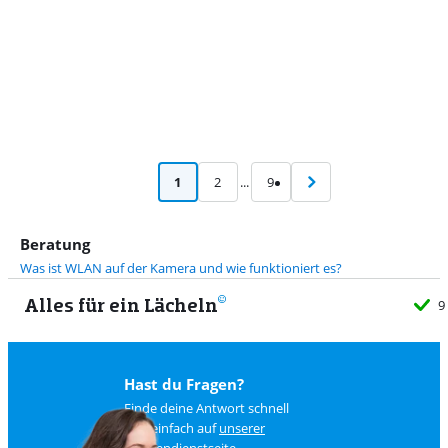
1
2
...
9
Beratung
Was ist WLAN auf der Kamera und wie funktioniert es?
Alles für ein Lächeln
9
Hast du Fragen?
Finde deine Antwort schnell
und einfach auf
unserer