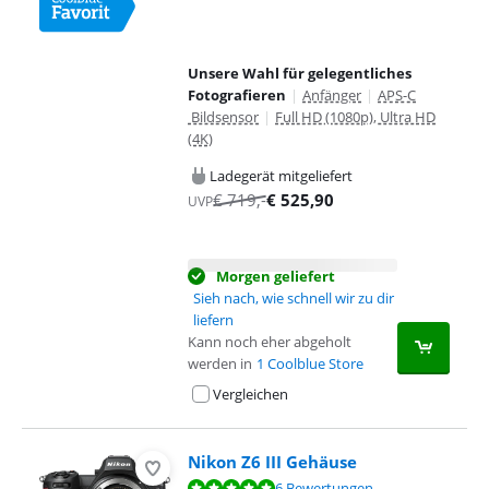
Unsere Wahl für gelegentliches
Fotografieren
|
Anfänger
|
APS-C
Bildsensor
|
Full HD (1080p), Ultra HD
(4K)
Ladegerät mitgeliefert
€
719
,-
€
525,90
UVP
Morgen geliefert
Sieh nach, wie schnell wir zu dir
liefern
Kann noch eher abgeholt
werden in
1 Coolblue Store
Vergleichen
Nikon Z6 III Gehäuse
Bewertet mit 9,6 von 10, basierend auf 6 Bewertungen.
6 Bewertungen