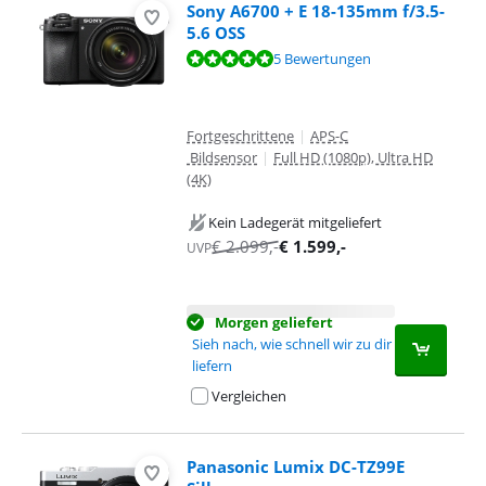
Sony A6700 + E 18-135mm f/3.5-
5.6 OSS
Bewertet mit 9,7 von 10, basierend auf 5 Bewertungen.
5 Bewertungen
Fortgeschrittene
|
APS-C
Bildsensor
|
Full HD (1080p), Ultra HD
(4K)
Kein Ladegerät mitgeliefert
€
2.099
,-
€
1.599
,-
UVP
Morgen geliefert
Sieh nach, wie schnell wir zu dir
liefern
Vergleichen
Panasonic Lumix DC-TZ99E