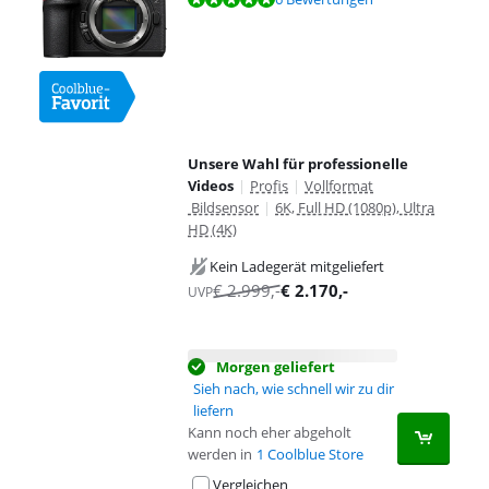
Unsere Wahl für professionelle
Videos
|
Profis
|
Vollformat
Bildsensor
|
6K, Full HD (1080p), Ultra
HD (4K)
Kein Ladegerät mitgeliefert
€
2.999
,-
€
2.170
,-
UVP
Morgen geliefert
Sieh nach, wie schnell wir zu dir
liefern
Kann noch eher abgeholt
werden in
1 Coolblue Store
Vergleichen