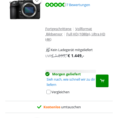
Bewertet mit 9,3 von 10, basierend auf 7 Bewertungen.
7 Bewertungen
Fortgeschrittene
|
Vollformat
Bildsensor
|
Full HD (1080p), Ultra HD
(4K)
Kein Ladegerät mitgeliefert
€
1.899
,-
€
1.449
,-
UVP
Morgen geliefert
Sieh nach, wie schnell wir zu dir
liefern
Vergleichen
Kostenlos
umtauschen