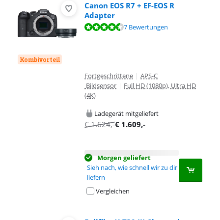
Canon EOS R7 + EF-EOS R
Adapter
Bewertet mit 9,3 von 10, basierend auf 7 Bewertungen.
7 Bewertungen
Kombivorteil
Fortgeschrittene
|
APS-C
Bildsensor
|
Full HD (1080p), Ultra HD
(4K)
Ladegerät mitgeliefert
€
1.624
,-
€
1.609
,-
Morgen geliefert
Sieh nach, wie schnell wir zu dir
liefern
Vergleichen