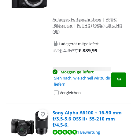
Anfänger, Fortgeschrittene
|
APS-C
Bildsensor
|
Full HD (1080p), Ultra HD
(4K)
Ladegerät mitgeliefert
€
1.079
,-
€
889,99
UVP
Morgen geliefert
Sieh nach, wie schnell wir zu dir
liefern
Vergleichen
Sony Alpha A6100 + 16-50 mm
f/3.5-5.6 OSS II+ 55-210 mm
f/4.5-6.
Bewertet mit 9,5 von 10, basierend auf 1 Bewertung.
1 Bewertung