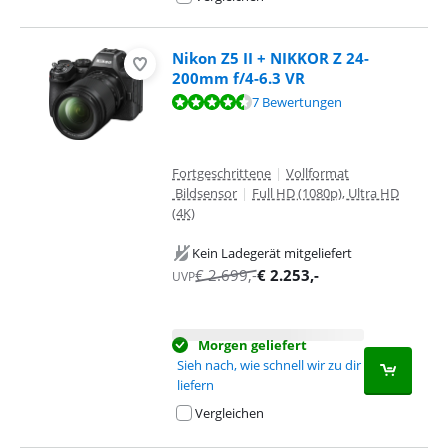
Nikon Z5 II + NIKKOR Z 24-
200mm f/4-6.3 VR
Bewertet mit 9,3 von 10, basierend auf 7 Bewertungen.
7 Bewertungen
Fortgeschrittene
|
Vollformat
Bildsensor
|
Full HD (1080p), Ultra HD
(4K)
Kein Ladegerät mitgeliefert
€
2.699
,-
€
2.253
,-
UVP
Morgen geliefert
Sieh nach, wie schnell wir zu dir
liefern
Vergleichen