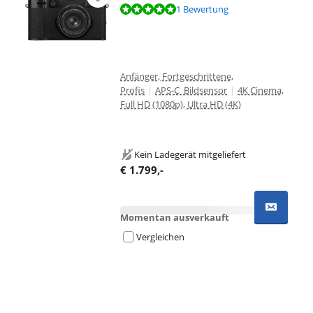
Bewertet mit 9,6 von 10, basierend auf 1 Bewertung.
1 Bewertung
Anfänger, Fortgeschrittene,
Profis
|
APS-C Bildsensor
|
4K Cinema,
Full HD (1080p), Ultra HD (4K)
Kein Ladegerät mitgeliefert
€
1.799
,-
Momentan ausverkauft
Vergleichen
Advertentie