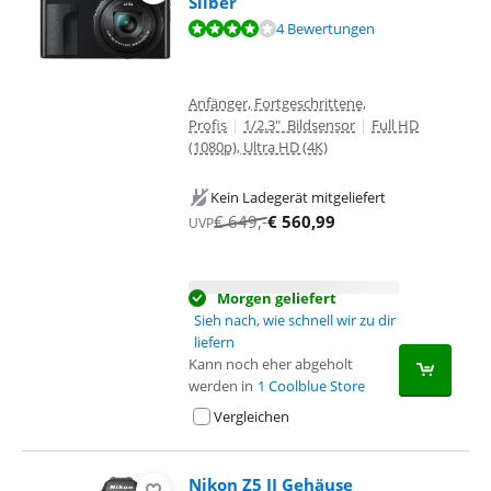
Silber
Bewertet mit 8,0 von 10, basierend auf 4 Bewertungen.
4 Bewertungen
Anfänger, Fortgeschrittene,
Profis
|
1/2.3" Bildsensor
|
Full HD
(1080p), Ultra HD (4K)
Kein Ladegerät mitgeliefert
€
649
,-
€
560,99
UVP
Morgen geliefert
Sieh nach, wie schnell wir zu dir
liefern
Kann noch eher abgeholt
werden in
1 Coolblue Store
Vergleichen
Nikon Z5 II Gehäuse