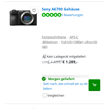
Sony A6700 Gehäuse
Bewertet mit 9,7 von 10, basierend auf 5 Bewertungen.
5 Bewertungen
Fortgeschrittene
|
APS-C
Bildsensor
|
Full HD (1080p), Ultra HD
(4K)
Kein Ladegerät mitgeliefert
€
1.699
,-
€
1.289
,-
UVP
Morgen geliefert
Sieh nach, wie schnell wir zu dir
liefern
Vergleichen