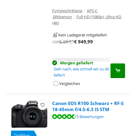
Fortgeschrittene
|
APS-C
Bildsensor
|
Full HD (1080p), Ultra HD
(4K)
Kein Ladegerät mitgeliefert
€
951
,-
€
949,99
UVP
Morgen geliefert
Sieh nach, wie schnell wir zu dir
liefern
Vergleichen
Canon EOS R100 Schwarz + RF-S
18-45mm f/4.5-6.3 IS STM
Bewertet mit 8,6 von 10, basierend auf 5 Bewertungen.
5 Bewertungen