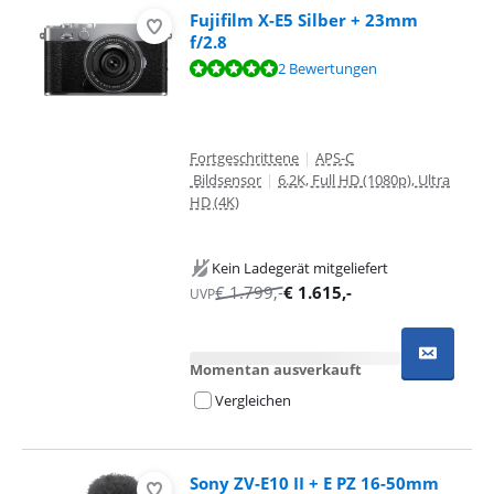
Fujifilm X-E5 Silber + 23mm
f/2.8
Bewertet mit 9,8 von 10, basierend auf 2 Bewertungen.
2 Bewertungen
Fortgeschrittene
|
APS-C
Bildsensor
|
6.2K, Full HD (1080p), Ultra
HD (4K)
Kein Ladegerät mitgeliefert
€
1.799
,-
€
1.615
,-
UVP
Momentan ausverkauft
Vergleichen
Sony ZV-E10 II + E PZ 16-50mm