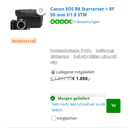
Canon EOS R8 Starterset + RF
50 mm f/1.8 STM
Bewertet mit 9,4 von 10, basierend auf 5 Bewertungen.
5 Bewertungen
Kombivorteil
Fortgeschrittene, Profis
|
Vollformat
Bildsensor
|
Full HD (1080p), Ultra HD
(4K)
Ladegerät mitgeliefert
€
1.897,70
€
1.888
,-
Morgen geliefert
Sieh nach, wie schnell wir zu dir
liefern
Vergleichen