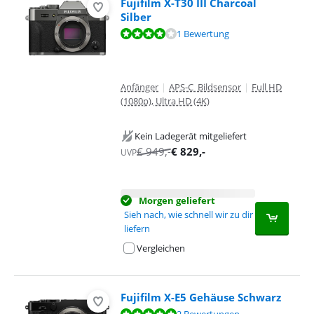
Fujifilm X-T30 III Charcoal
Silber
Bewertet mit 8,0 von 10, basierend auf 1 Bewertung.
1 Bewertung
Anfänger
|
APS-C Bildsensor
|
Full HD
(1080p), Ultra HD (4K)
Kein Ladegerät mitgeliefert
€
949
,-
€
829
,-
UVP
Morgen geliefert
Sieh nach, wie schnell wir zu dir
liefern
Vergleichen
Fujifilm X-E5 Gehäuse Schwarz
Bewertet mit 9,8 von 10, basierend auf 2 Bewertungen.