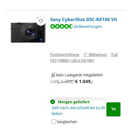
Sony CyberShot DSC-RX100 VII
Bewertet mit 8,8 von 10, basierend auf 24 Bewertungen.
24 Bewertungen
Fortgeschrittene
|
1" Bildsensor
|
Full
HD (1080p), Ultra HD (4K)
Kein Ladegerät mitgeliefert
€
1.300
,-
€
1.049
,-
UVP
Morgen geliefert
Sieh nach, wie schnell wir zu dir
liefern
Vergleichen