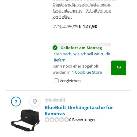
Objektive, Spiegelreflexkameras,
Systemkameras
|
Schultergurte
verstellbar
€
149,99
€
127,90
UVP
Geliefert am Montag
Sieh nach, wie schnell wir zu dir
liefern
Kann noch eher abgeholt
werden in
1 Coolblue Store
Vergleichen
7
BlueBuilt Umhängetasche für
Kameras
0 Bewertungen