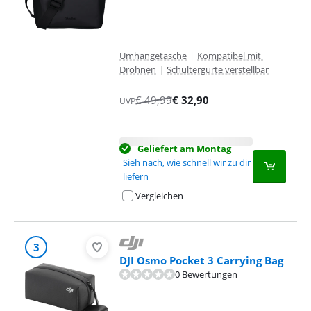
Umhängetasche
|
Kompatibel mit
Drohnen
|
Schultergurte verstellbar
€
49,99
€
32,90
UVP
Geliefert am Montag
Sieh nach, wie schnell wir zu dir
liefern
Vergleichen
3
DJI Osmo Pocket 3 Carrying Bag
0 Bewertungen