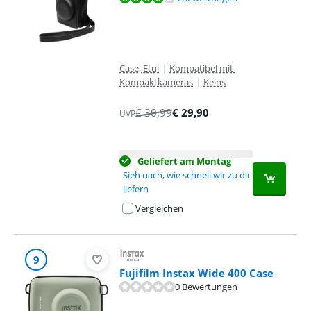
Case, Etui
|
Kompatibel mit
Kompaktkameras
|
Keins
€
30,99
€
29,90
UVP
Geliefert am Montag
Sieh nach, wie schnell wir zu dir
liefern
Vergleichen
9
Fujifilm Instax Wide 400 Case
0 Bewertungen