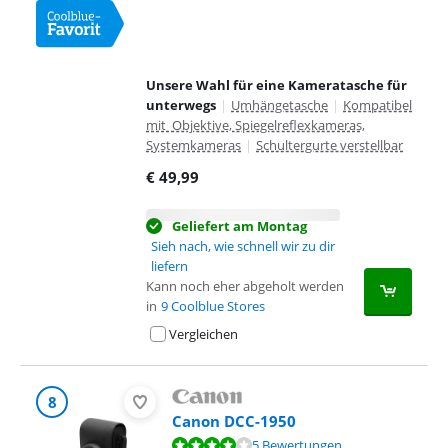
Unsere Wahl für eine Kameratasche für
unterwegs
|
Umhängetasche
|
Kompatibel
mit Objektive, Spiegelreflexkameras,
Systemkameras
|
Schultergurte verstellbar
€
49,99
Geliefert am Montag
Sieh nach, wie schnell wir zu dir
liefern
Kann noch eher abgeholt werden
in
9 Coolblue Stores
Vergleichen
8
Canon DCC-1950
Bewertet mit 8,4 von 10, basierend auf 5 Bewertungen.
5 Bewertungen