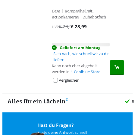
Case
|
Kompatibel mit
Actionkameras
|
Zubehörfach
€
29
,-
€
28,99
UVP
Geliefert am Montag
Sieh nach, wie schnell wir zu dir
liefern
Kann noch eher abgeholt
werden in
1 Coolblue Store
Vergleichen
Alles für ein Lächeln
9
Hast du Fragen?
Finde deine Antwort schnell