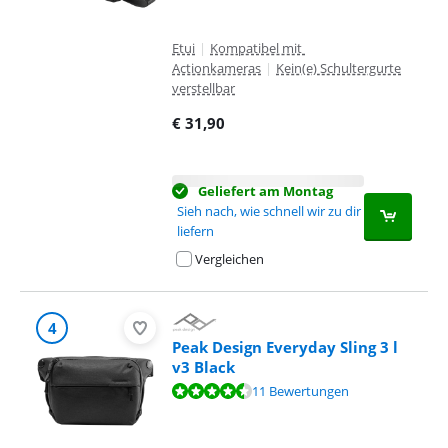
Etui
|
Kompatibel mit
Actionkameras
|
Kein(e) Schultergurte
verstellbar
€
31,90
Geliefert am Montag
Sieh nach, wie schnell wir zu dir
liefern
Vergleichen
4
Peak Design Everyday Sling 3 l
v3 Black
Bewertet mit 9,3 von 10, basierend auf 11 Bewertungen.
11 Bewertungen