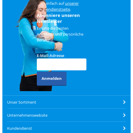
und einfach auf
unserer
Kundendienstseite
.
Abonniere unseren
Newsletter
Erhalte die besten
Angebote und persönliche
Beratung.
E-Mail-Adresse
Anmelden
Unser Sortiment
Unternehmenswebsite
Kundendienst