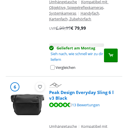
Umhängetasche
|
Kompatibel mit
Objektive, Spiegelreflexkameras,
Systemkameras
|
Handyfach,
Kartenfach, Zubehörfach
€
99,99
€
79,99
UVP
Geliefert am Montag
Sieh nach, wie schnell wir zu dir
liefern
Vergleichen
6
Peak Design Everyday Sling 6 l
v3 Black
Bewertet mit 9,3 von 10, basierend auf 13 Bewertungen.
13 Bewertungen
Umhängetasche
|
Kompatibel mit