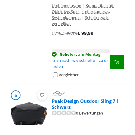
Umhängetasche
|
Kompatibel mit
Objektive, Spiegelreflexkameras,
Systemkameras
|
Schultergurte
verstellbar
€
109,99
€
99,99
UVP
Geliefert am Montag
Sieh nach, wie schnell wir zu dir
liefern
Vergleichen
5
Peak Design Outdoor Sling 7 l
Schwarz
0 Bewertungen