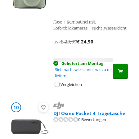
Case
|
Kompatibel mit
Sofortbildkameras
|
Nicht Wasserdicht
€
29,99
€
24,90
UVP
Geliefert am Montag
Sieh nach, wie schnell wir zu dir
liefern
Vergleichen
10
DJI Osmo Pocket 4 Tragetasche
0 Bewertungen