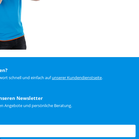
en?
wort schnell und einfach auf
unserer Kundendienstseite
.
nseren Newsletter
ten Angebote und persönliche Beratung.