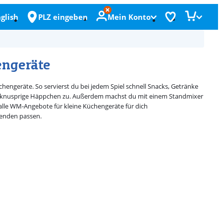
glish
PLZ eingeben
Mein Konto
engeräte
chengeräte. So servierst du bei jedem Spiel schnell Snacks, Getränke
t du knusprige Häppchen zu. Außerdem machst du mit einem Standmixer
alle WM‑Angebote für kleine Küchengeräte für dich
benden passen.