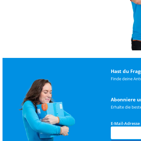
Hast du Frag
Finde deine Ant
Abonniere u
Erhalte die bes
E-Mail-Adresse