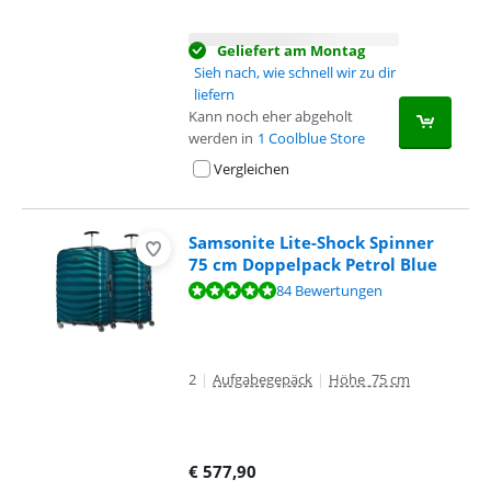
Geliefert am Montag
Sieh nach, wie schnell wir zu dir
liefern
Kann noch eher abgeholt
werden in
1 Coolblue Store
Vergleichen
Samsonite Lite-Shock Spinner
75 cm Doppelpack Petrol Blue
Bewertet mit 9,6 von 10, basierend auf 84 Bewertungen.
84 Bewertungen
2
|
Aufgabegepäck
|
Höhe 75 cm
€
577,90