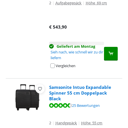
2
|
Aufgabegepäck
|
Höhe 69 cm
€
543,90
Geliefert am Montag
Sieh nach, wie schnell wir zu dir
liefern
Vergleichen
Samsonite Intuo Expandable
Spinner 55 cm Doppelpack
Black
Bewertet mit 9,1 von 10, basierend auf 25 Bewertungen.
25 Bewertungen
2
|
Handgepäck
|
Höhe 55 cm