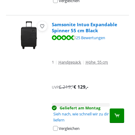
Vergleichen
Samsonite Intuo Expandable
Spinner 55 cm Black
Bewertet mit 9,1 von 10, basierend auf 25 Bewertungen.
25 Bewertungen
1
|
Handgepäck
|
Höhe 55 cm
€
219
,-
€
129
,-
UVP
Geliefert am Montag
Sieh nach, wie schnell wir zu dir
liefern
Vergleichen