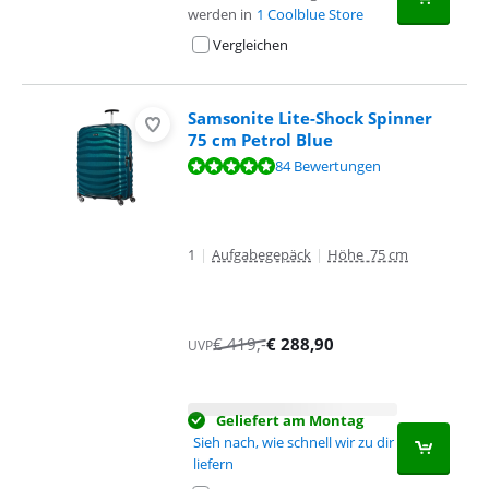
werden in
1 Coolblue Store
Vergleichen
Samsonite Lite-Shock Spinner
75 cm Petrol Blue
Bewertet mit 9,6 von 10, basierend auf 84 Bewertungen.
84 Bewertungen
1
|
Aufgabegepäck
|
Höhe 75 cm
€
419
,-
€
288,90
UVP
Geliefert am Montag
Sieh nach, wie schnell wir zu dir
liefern