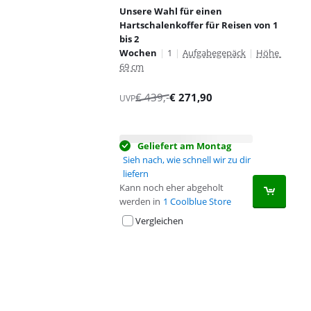
Unsere Wahl für einen
Hartschalenkoffer für Reisen von 1
bis 2
Wochen
|
1
|
Aufgabegepäck
|
Höhe
69 cm
€
439
,-
€
271,90
UVP
Geliefert am Montag
Sieh nach, wie schnell wir zu dir
liefern
Kann noch eher abgeholt
werden in
1 Coolblue Store
Vergleichen
Advertentie