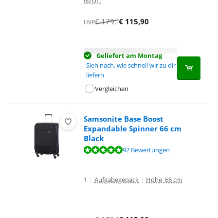
66 cm
€
179
,-
€
115,90
UVP
Geliefert am Montag
Sieh nach, wie schnell wir zu dir
liefern
Vergleichen
Samsonite Base Boost
Expandable Spinner 66 cm
Black
Bewertet mit 9,5 von 10, basierend auf 92 Bewertungen.
92 Bewertungen
1
|
Aufgabegepäck
|
Höhe 66 cm