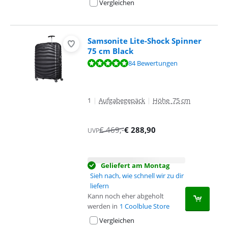
Vergleichen
Samsonite Lite-Shock Spinner
75 cm Black
Bewertet mit 9,6 von 10, basierend auf 84 Bewertungen.
84 Bewertungen
1
|
Aufgabegepäck
|
Höhe 75 cm
€
469
,-
€
288,90
UVP
Geliefert am Montag
Sieh nach, wie schnell wir zu dir
liefern
Kann noch eher abgeholt
werden in
1 Coolblue Store
Vergleichen