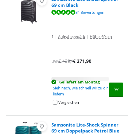
69 cm Black
Bewertet mit 9,6 von 10, basierend auf 84 Bewertungen.
84 Bewertungen
1
|
Aufgabegepäck
|
Höhe 69 cm
€
439
,-
€
271,90
UVP
Geliefert am Montag
Sieh nach, wie schnell wir zu dir
liefern
Vergleichen
Samsonite Lite-Shock Spinner
69 cm Doppelpack Petrol Blue