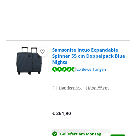
Samsonite Intuo Expandable
Spinner 55 cm Doppelpack Blue
Nights
Bewertet mit 9,1 von 10, basierend auf 25 Bewertungen.
25 Bewertungen
2
|
Handgepäck
|
Höhe 55 cm
€
261,90
Geliefert am Montag