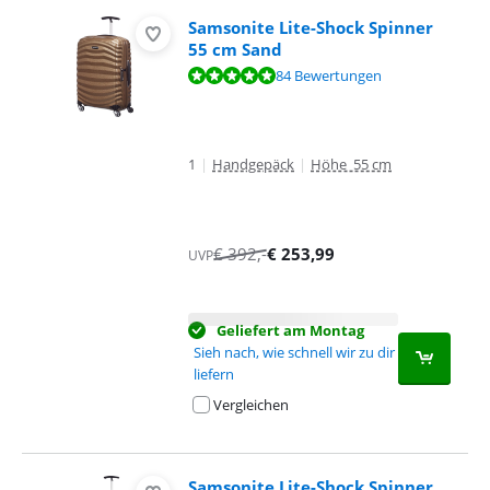
Samsonite Lite-Shock Spinner
55 cm Sand
Bewertet mit 9,6 von 10, basierend auf 84 Bewertungen.
84 Bewertungen
1
|
Handgepäck
|
Höhe 55 cm
€
392
,-
€
253,99
UVP
Geliefert am Montag
Sieh nach, wie schnell wir zu dir
liefern
Vergleichen
Samsonite Lite-Shock Spinner