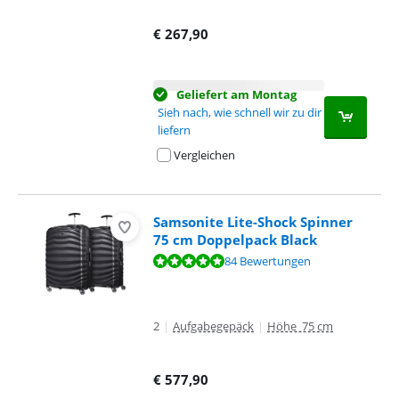
€
267,90
Geliefert am Montag
Sieh nach, wie schnell wir zu dir
liefern
Vergleichen
Samsonite Lite-Shock Spinner
75 cm Doppelpack Black
Bewertet mit 9,6 von 10, basierend auf 84 Bewertungen.
84 Bewertungen
2
|
Aufgabegepäck
|
Höhe 75 cm
€
577,90