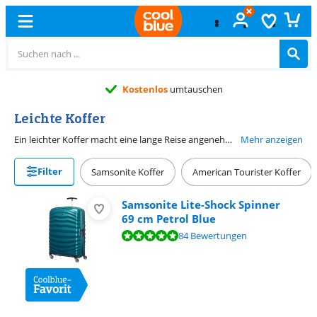
Kostenlos
umtauschen
Leichte Koffer
Ein leichter Koffer macht eine lange Reise angenehmer. Weichschalenkoffer sind häufig bereits von sich aus leichter, aber es gibt auch leichte Hartschalenkoffer, zum Beispiel aus CURV oder Polycarbonat. Das Material ist robust, ohne den Trolley schwerer zu machen. Praktisch, denn so kannst du mehr Kilogramm an Gepäck mitnehmen. Es gibt leichte Handgepäckkoffer und leichte mittelgroße sowie große Koffer. Außerdem sind die Trolleys in vielen verschiedenen Farben erhältlich.
Mehr anzeigen
Filter
Samsonite Koffer
American Tourister Koffer
Samsonite Lite-Shock Spinner
69 cm Petrol Blue
Bewertet mit 9,6 von 10, basierend auf 84 Bewertungen.
84 Bewertungen