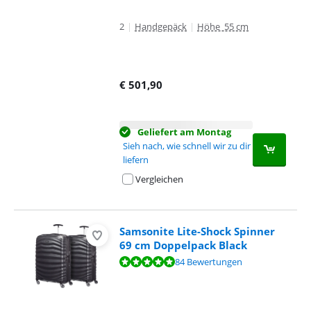
2
|
Handgepäck
|
Höhe 55 cm
€
501,90
Geliefert am Montag
Sieh nach, wie schnell wir zu dir
liefern
Vergleichen
Samsonite Lite-Shock Spinner
69 cm Doppelpack Black
Bewertet mit 9,6 von 10, basierend auf 84 Bewertungen.
84 Bewertungen