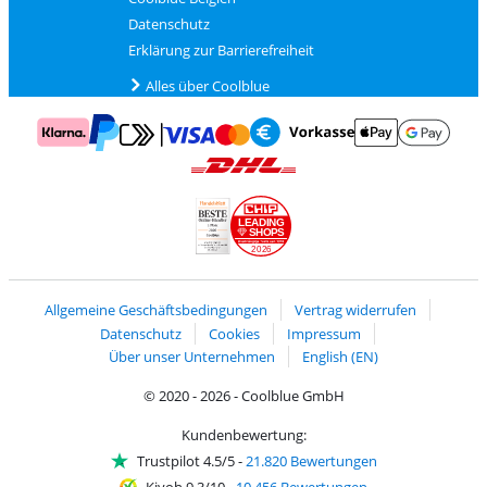
Datenschutz
Erklärung zur Barrierefreiheit
Alles über Coolblue
Zahlung mit Mastercard und Visa über Click to Pay
Zahlung mit AppleP
Zahlung mit Klarna
Zahlung mit Vorkasse
Mit Google P
Zahlung mit PayPal
Versand und Lieferung mit DHL
LEADING
SHOPS
2026
Handelsblatt
Chip Awards 2026
Allgemeine Geschäftsbedingungen
Vertrag widerrufen
Datenschutz
Cookies
Impressum
Über unser Unternehmen
English (EN)
© 2020 - 2026 - Coolblue GmbH
Kundenbewertung:
Trustpilot 4.5/5
-
21.820 Bewertungen