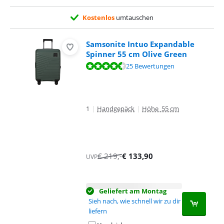
Kostenlos
umtauschen
Samsonite Intuo Expandable
Spinner 55 cm Olive Green
Bewertet mit 9,1 von 10, basierend auf 25 Bewertungen.
25 Bewertungen
1
|
Handgepäck
|
Höhe 55 cm
€
219
,-
€
133,90
UVP
Geliefert am Montag
Sieh nach, wie schnell wir zu dir
liefern