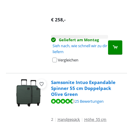
€
258
,-
Geliefert am Montag
Sieh nach, wie schnell wir zu dir
liefern
Vergleichen
Samsonite Intuo Expandable
Spinner 55 cm Doppelpack
Olive Green
Bewertet mit 9,1 von 10, basierend auf 25 Bewertungen.
25 Bewertungen
2
|
Handgepäck
|
Höhe 55 cm