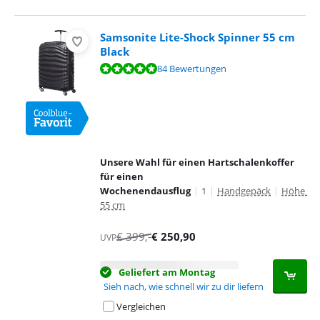
Samsonite Lite-Shock Spinner 55 cm
Black
Bewertet mit 9,6 von 10, basierend auf 84 Bewertungen.
84 Bewertungen
Unsere Wahl für einen Hartschalenkoffer
für einen
Wochenendausflug
|
1
|
Handgepäck
|
Höhe
55 cm
€
399
,-
€
250,90
UVP
Geliefert am Montag
Sieh nach, wie schnell wir zu dir liefern
Vergleichen