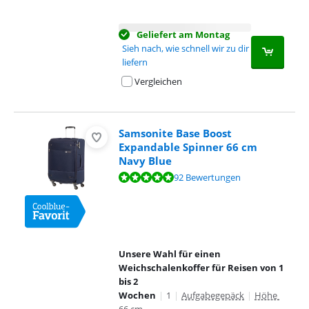
Geliefert am Montag
Sieh nach, wie schnell wir zu dir
liefern
Vergleichen
Samsonite Base Boost
Expandable Spinner 66 cm
Navy Blue
Bewertet mit 9,5 von 10, basierend auf 92 Bewertungen.
92 Bewertungen
Unsere Wahl für einen
Weichschalenkoffer für Reisen von 1
bis 2
Wochen
|
1
|
Aufgabegepäck
|
Höhe