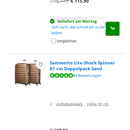
€
179
,-
€
115,90
UVP
Geliefert am Montag
Sieh nach, wie schnell wir zu dir
liefern
Vergleichen
Samsonite Lite-Shock Spinner
81 cm Doppelpack Sand
Bewertet mit 9,6 von 10, basierend auf 84 Bewertungen.
84 Bewertungen
2
|
Aufgabegepäck
|
Höhe 81 cm