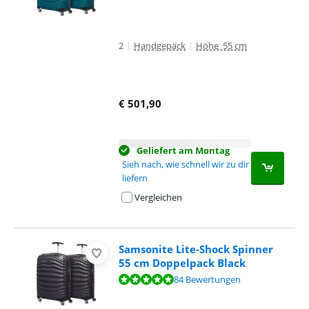
2
|
Handgepäck
|
Höhe 55 cm
€
501,90
Geliefert am Montag
Sieh nach, wie schnell wir zu dir
liefern
Vergleichen
Samsonite Lite-Shock Spinner
55 cm Doppelpack Black
Bewertet mit 9,6 von 10, basierend auf 84 Bewertungen.
84 Bewertungen