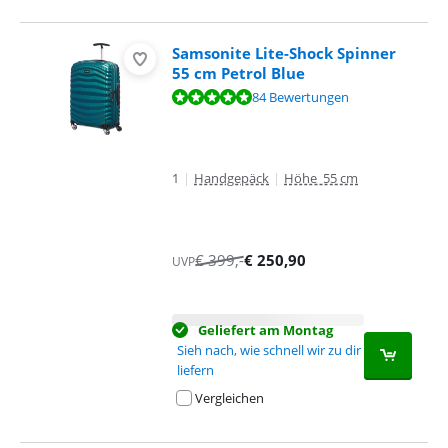
Samsonite Lite-Shock Spinner
55 cm Petrol Blue
Bewertet mit 9,6 von 10, basierend auf 84 Bewertungen.
84 Bewertungen
1
|
Handgepäck
|
Höhe 55 cm
€
399
,-
€
250,90
UVP
Geliefert am Montag
Sieh nach, wie schnell wir zu dir
liefern
Vergleichen