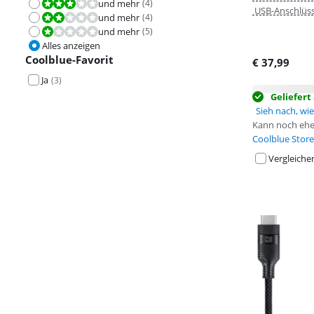
und mehr
(
4
)
Bewertet mit 6,0 von 10.
USB-Anschlüs
und mehr
(
4
)
Bewertet mit 4,0 von 10.
und mehr
(
5
)
Bewertet mit 2,0 von 10.
Alles anzeigen
Coolblue-Favorit
€
37,99
Ja
(
3
)
Geliefer
Sieh nach, wie 
Kann noch ehe
Coolblue Store
Vergleiche