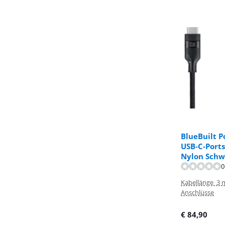
BlueBuilt P
USB-C-Ports
Nylon Schw
0
Kabellänge 3 
Anschlüsse
€
84,90