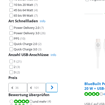
10 bis 20 Watt
(
7
)
45 bis 64 Watt
(
4
)
65 bis 99 Watt
(
7
)
Art Schnellladen
Info
Power Delivery 2.0
(
7
)
Power Delivery 3.0
(
26
)
PPS
(
10
)
Quick Charge 2.0
(
2
)
Quick Charge 3.0
(
3
)
Anzahl USB-Anschlüsse
Info
1
(
21
)
2
(
3
)
3
(
2
)
Preis
BlueBuilt P
Preis
€
€
20 W + USB
Bewertet mit 7
Bewertet mit 9
4
Bewertung überprüfen
Bewertet mit 7
und mehr
(
4
)
Bewertet mit 8,0 von 10.
USB-C auf USB-