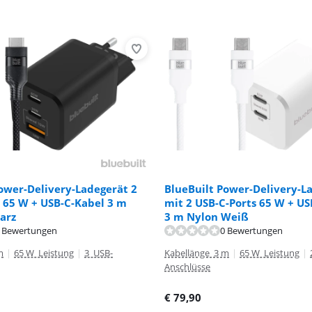
ower-Delivery-Ladegerät 2
BlueBuilt Power-Delivery-L
 65 W + USB-C-Kabel 3 m
mit 2 USB-C-Ports 65 W + US
arz
3 m Nylon Weiß
 Bewertungen
0 Bewertungen
m
|
65 W Leistung
|
3 USB-
Kabellänge 3 m
|
65 W Leistung
|
Anschlüsse
€
79,90