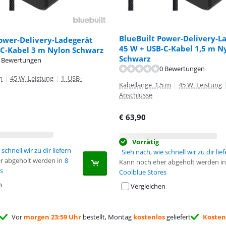
BlueBuilt Power-Delivery-L
ower-Delivery-Ladegerät
45 W + USB-C-Kabel 1,5 m N
-C-Kabel 3 m Nylon Schwarz
Schwarz
 Bewertungen
0 Bewertungen
m
|
45 W Leistung
|
1 USB-
Kabellänge 1,5 m
|
45 W Leistung
Anschlüsse
€
63,90
Vorrätig
schnell wir zu dir liefern
Sieh nach, wie schnell wir zu dir lie
r abgeholt werden in
8
Kann noch eher abgeholt werden in
s
Coolblue Stores
n
Vergleichen
Vor
morgen 23:59 Uhr
bestellt, Montag
kostenlos
geliefert
Kosten