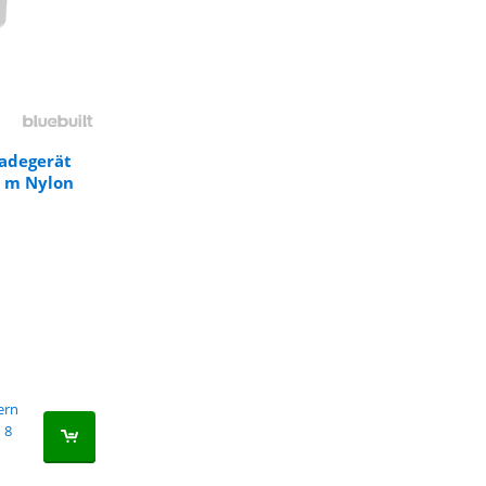
Ladegerät
2 m Nylon
fern
8