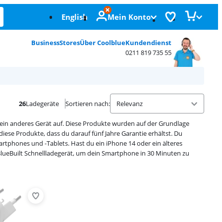
English
Mein Konto
Business
Stores
Über Coolblue
Kundendienst
0211 819 735 55
26
Ladegeräte
Sortieren nach
:
ein anderes Gerät auf. Diese Produkte wurden auf der Grundlage
ese Produkte, dass du darauf fünf Jahre Garantie erhältst. Du
artphones und -Tablets. Hast du ein iPhone 14 oder ein älteres
BlueBuilt Schnellladegerät, um dein Smartphone in 30 Minuten zu
Advertentie