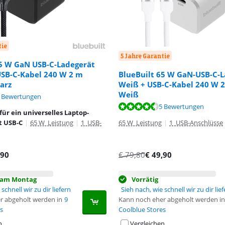
tie
5 Jahre Garantie
65 W GaN USB-C-Ladegerät
USB-C-Kabel 240 W 2 m
BlueBuilt 65 W GaN-USB-C-
arz
Weiß + USB-C-Kabel 240 W 
Weiß
,0 von 10, basierend auf 5 Bewertungen.
 Bewertungen
,0 von 10, basierend auf 5 Bewertungen.
5 Bewertungen
ür ein universelles Laptop-
t USB-C
|
65 W Leistung
|
1 USB-
65 W Leistung
|
1 USB-Anschlüsse
,90
€
79,80
€
49,90
t am Montag
Vorrätig
schnell wir zu dir liefern
Sieh nach, wie schnell wir zu dir lie
r abgeholt werden in
9
Kann noch eher abgeholt werden in
s
Coolblue Stores
n
Vergleichen