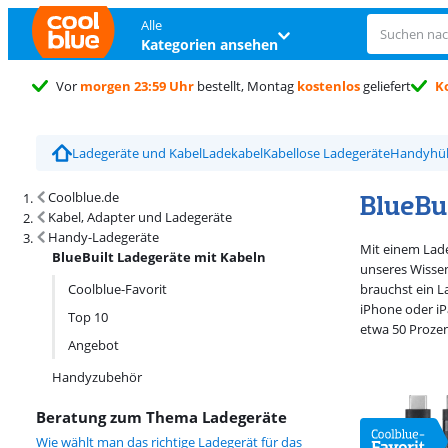
Alle
Kategorien ansehen
Vor
morgen 23:59 Uhr
bestellt, Montag
kostenlos
geliefert
K
Trustpilot Kundenbewertung
4,5/5
Ladegeräte und Kabel
Ladekabel
Kabellose Ladegeräte
Handyhül
Suchergebnisse und Sortierung
BlueBu
Coolblue.de
Kabel, Adapter und Ladegeräte
Handy-Ladegeräte
Mit einem Lade
BlueBuilt Ladegeräte mit Kabeln
unseres Wissen
Coolblue-Favorit
brauchst ein L
iPhone oder iP
Top 10
etwa 50 Prozen
Angebot
Handyzubehör
Beratung zum Thema Ladegeräte
Wie wählt man das richtige Ladegerät für das