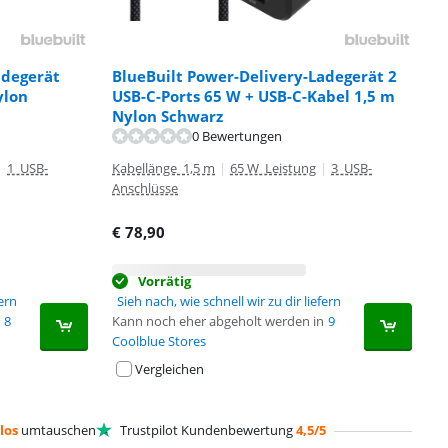
adegerät
BlueBuilt Power-Delivery-Ladegerät 2
ylon
USB-C-Ports 65 W + USB-C-Kabel 1,5 m
Nylon Schwarz
0 Bewertungen
|
1 USB-
Kabellänge 1,5 m
|
65 W Leistung
|
3 USB-
Anschlüsse
€
78,90
Vorrätig
fern
Sieh nach, wie schnell wir zu dir liefern
8
Kann noch eher abgeholt werden in
9
Coolblue Stores
Vergleichen
los
umtauschen
Trustpilot Kundenbewertung
4,5/5