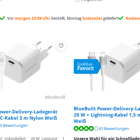
Vor
morgen 23:59 Uhr
bestellt, Montag
kostenlos
geliefert
Kosten
BlueBuilt Power-Delivery-L
ower-Delivery-Ladegerät
20 W + Lightning-Kabel 1,5
-C-Kabel 3 m Nylon Weiß
Weiß
,5 von 10, basierend auf 43 Bewertungen.
,0 von 10, basierend auf 5 Bewertungen.
3 Bewertungen
,5 von 10, basierend auf 43 Bewertungen.
43 Bewertungen
C mitgeliefert
|
20 W Leistung
|
1
Unsere Wahl für ein Schnelllade