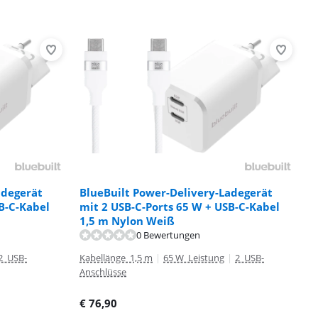
adegerät
BlueBuilt Power-Delivery-Ladegerät
B-C-Kabel
mit 2 USB-C-Ports 65 W + USB-C-Kabel
1,5 m Nylon Weiß
0 Bewertungen
2 USB-
Kabellänge 1,5 m
|
65 W Leistung
|
2 USB-
Anschlüsse
€
76,90