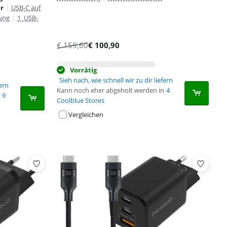
er
|
USB-C auf
ung
|
1 USB-
€
159,60
€
100,90
Vorrätig
Sieh nach, wie schnell wir zu dir liefern
fern
Kann noch eher abgeholt werden in
4
9
Coolblue Stores
Vergleichen