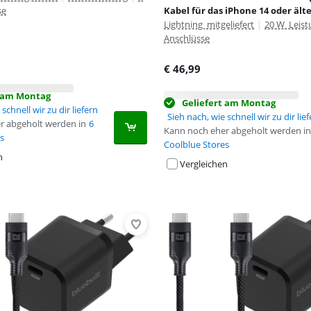
se
Kabel für das iPhone 14 oder ält
Lightning mitgeliefert
|
20 W Leist
Anschlüsse
€
46,99
t am Montag
Geliefert am Montag
schnell wir zu dir liefern
Sieh nach, wie schnell wir zu dir lie
r abgeholt werden in
6
Kann noch eher abgeholt werden in
s
Coolblue Stores
n
Vergleichen