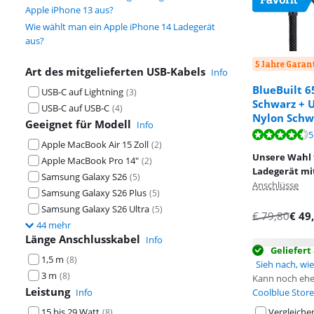
Apple iPhone 13 aus?
Wie wählt man ein Apple iPhone 14 Ladegerät
aus?
5 Jahre Garan
Art des mitgelieferten USB-Kabels
Info
BlueBuilt 
USB-C auf Lightning
(
3
)
Schwarz + 
USB-C auf USB-C
(
4
)
Nylon Schw
Geeignet für Modell
Info
Bewertet mit 9
5
Apple MacBook Air 15 Zoll
(
2
)
Bewertet mit 9
Unsere Wahl f
Apple MacBook Pro 14"
(
2
)
Ladegerät mi
Samsung Galaxy S26
(
5
)
Anschlüsse
Samsung Galaxy S26 Plus
(
5
)
Samsung Galaxy S26 Ultra
(
5
)
€
79,80
€
49
44 mehr
Länge Anschlusskabel
Info
Geliefer
1,5 m
(
8
)
Sieh nach, wie 
3 m
(
8
)
Kann noch ehe
Leistung
Info
Coolblue Store
15 bis 29 Watt
Vergleiche
(
8
)