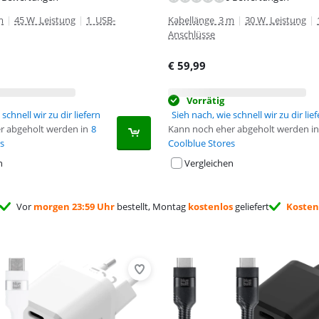
m
|
45 W Leistung
|
1 USB-
Kabellänge 3 m
|
30 W Leistung
|
Anschlüsse
€
59,99
Vorrätig
schnell wir zu dir liefern
Sieh nach, wie schnell wir zu dir lie
r abgeholt werden in
8
Kann noch eher abgeholt werden in
s
Coolblue Stores
n
Vergleichen
Vor
morgen 23:59 Uhr
bestellt, Montag
kostenlos
geliefert
Kosten