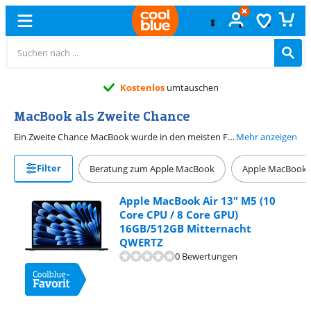
Kostenlos
umtauschen
MacBook als Zweite Chance
Ein Zweite Chance MacBook wurde in den meisten Fällen nur wenig von einem Kunden verwendet. Wir überprüfen, ob das MacBook noch funktioniert und ob es beschädigt ist. Wenn es Schäden gibt, reparieren wir diese. Wir teilen dir immer mit, in welchem Zustand du ein Zweite Chance MacBook kaufst. Ist das MacBook beschädigt? Dann fotografieren wir diese Schäden. Außerdem reinigen wir es für dich. So sicherst du dir dein neues MacBook zu einem niedrigeren Preis.
Mehr anzeigen
Filter
Beratung zum Apple MacBook
Apple MacBook 
Apple MacBook Air 13" M5 (10
Core CPU / 8 Core GPU)
16GB/512GB Mitternacht
QWERTZ
0 Bewertungen