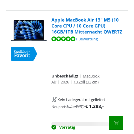
Apple MacBook Air 13" M5 (10
Core CPU / 10 Core GPU)
16GB/1TB Mitternacht QWERTZ
Bewertet mit 9,6 von 10, basierend auf 1 Bewertung.
1 Bewertung
Unbeschädigt
|
MacBook
Air
|
2026
|
13 Zoll (33 cm)
Kein Ladegerät mitgeliefert
€
1.399
,-
€
1.288
,-
Neupreis
Vorrätig