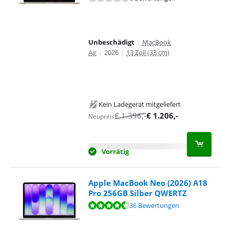
Unbeschädigt
|
MacBook
Air
|
2026
|
13 Zoll (33 cm)
Kein Ladegerät mitgeliefert
€
1.396
,-
€
1.206
,-
Neupreis
Vorrätig
Apple MacBook Neo (2026) A18
Pro 256GB Silber QWERTZ
Bewertet mit 9,4 von 10, basierend auf 36 Bewertungen.
36 Bewertungen