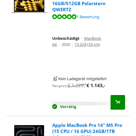
16GB/512GB Polarstern
QWERTZ
Bewertet mit 9,6 von 10, basierend auf 1 Bewertung.
1 Bewertung
Unbeschädigt
|
MacBook
Air
|
2026
|
13 Zoll (33 cm)
Kein Ladegerät mitgeliefert
€
1.229
,-
€
1.143
,-
Neupreis
Vorrätig
Apple MacBook Pro 14" M5 Pro
(15 CPU / 16 GPU) 24GB/1TB