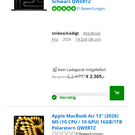
Schwarz QWERTZ
Bewertet mit 9,6 von 10, basierend auf 31 Bewertungen.
31 Bewertungen
Unbeschädigt
|
MacBook
Pro
|
2026
|
14 Zoll (36 cm)
Kein Ladegerät mitgeliefert
€
2.479
,-
€
2.305
,-
Neupreis
Vorrätig
Apple MacBook Air 13" (2026)
M5 (10 CPU / 10 GPU) 16GB/1TB
Polarstern QWERTZ
0 Bewertungen