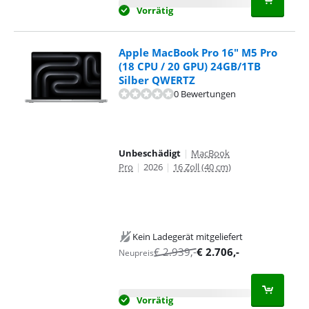
Vorrätig
Apple MacBook Pro 16" M5 Pro
(18 CPU / 20 GPU) 24GB/1TB
Silber QWERTZ
0 Bewertungen
Unbeschädigt
|
MacBook
Pro
|
2026
|
16 Zoll (40 cm)
Kein Ladegerät mitgeliefert
€
2.939
,-
€
2.706
,-
Neupreis
Vorrätig