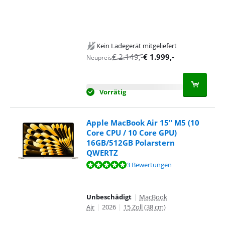
Kein Ladegerät mitgeliefert
€
2.149
,-
€
1.999
,-
Neupreis
Vorrätig
Apple MacBook Air 15" M5 (10
Core CPU / 10 Core GPU)
16GB/512GB Polarstern
QWERTZ
Bewertet mit 9,9 von 10, basierend auf 3 Bewertungen.
3 Bewertungen
Unbeschädigt
|
MacBook
Air
|
2026
|
15 Zoll (38 cm)