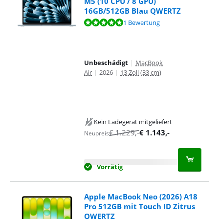
M5 (10 CPU / 8 GPU)
16GB/512GB Blau QWERTZ
Bewertet mit 10 von 10, basierend auf 1 Bewertung.
1 Bewertung
Unbeschädigt
|
MacBook
Air
|
2026
|
13 Zoll (33 cm)
Kein Ladegerät mitgeliefert
€
1.229
,-
€
1.143
,-
Neupreis
Vorrätig
Apple MacBook Neo (2026) A18
Pro 512GB mit Touch ID Zitrus
QWERTZ