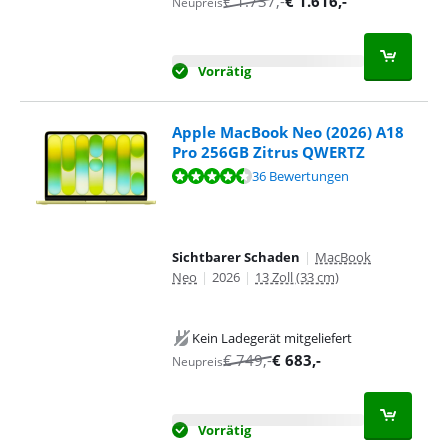
€
1.737
,-
€
1.616
,-
Neupreis
Vorrätig
Apple MacBook Neo (2026) A18
Pro 256GB Zitrus QWERTZ
Bewertet mit 9,4 von 10, basierend auf 36 Bewertungen.
36 Bewertungen
Sichtbarer Schaden
|
MacBook
Neo
|
2026
|
13 Zoll (33 cm)
Kein Ladegerät mitgeliefert
€
749
,-
€
683
,-
Neupreis
Vorrätig