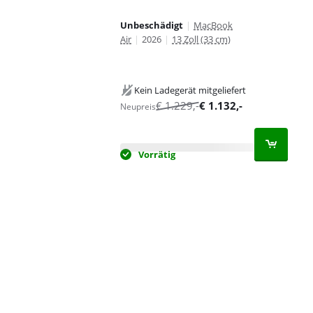
Unbeschädigt
|
MacBook
Air
|
2026
|
13 Zoll (33 cm)
Kein Ladegerät mitgeliefert
€
1.229
,-
€
1.132
,-
Neupreis
Vorrätig
Advertentie