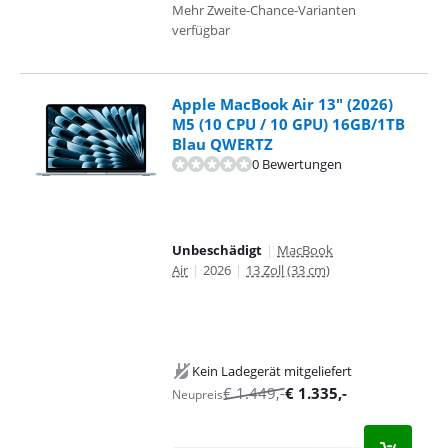
Mehr Zweite-Chance-Varianten
verfügbar
Apple MacBook Air 13" (2026)
M5 (10 CPU / 10 GPU) 16GB/1TB
Blau QWERTZ
0 Bewertungen
Unbeschädigt
|
MacBook
Air
|
2026
|
13 Zoll (33 cm)
Kein Ladegerät mitgeliefert
€
1.449
,-
€
1.335
,-
Neupreis