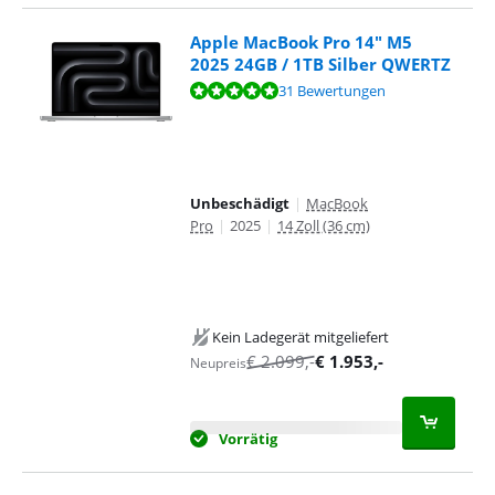
Apple MacBook Pro 14" M5
2025 24GB / 1TB Silber QWERTZ
Bewertet mit 9,6 von 10, basierend auf 31 Bewertungen.
31 Bewertungen
Unbeschädigt
|
MacBook
Pro
|
2025
|
14 Zoll (36 cm)
Kein Ladegerät mitgeliefert
€
2.099
,-
€
1.953
,-
Neupreis
Vorrätig