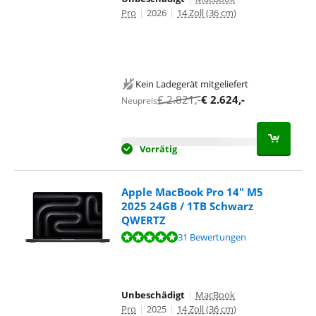
Pro
|
2026
|
14 Zoll (36 cm)
Kein Ladegerät mitgeliefert
€
2.821
,-
€
2.624
,-
Neupreis
Vorrätig
Apple MacBook Pro 14" M5
2025 24GB / 1TB Schwarz
QWERTZ
Bewertet mit 9,6 von 10, basierend auf 31 Bewertungen.
31 Bewertungen
Unbeschädigt
|
MacBook
Pro
|
2025
|
14 Zoll (36 cm)