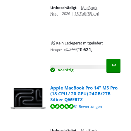
Unbeschädigt
|
MacBook
Neo
|
2026
|
13 Zoll (33 cm)
Kein Ladegerät mitgeliefert
€
719
,-
€
621
,-
Neupreis
Vorrätig
Apple MacBook Pro 14" M5 Pro
(18 CPU / 20 GPU) 24GB/2TB
Silber QWERTZ
Bewertet mit 9,6 von 10, basierend auf 31 Bewertungen.
31 Bewertungen
Unbeschädigt
|
MacBook