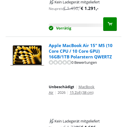
Kein Ladegerät mitgeliefert
€
1.450
,-
€
1.291
,-
Neupreis
Vorrätig
Apple MacBook Air 15" M5 (10
Core CPU / 10 Core GPU)
16GB/1TB Polarstern QWERTZ
0 Bewertungen
Unbeschädigt
|
MacBook
Air
|
2026
|
15 Zoll (38 cm)
Kein Ladegerät mitgeliefert