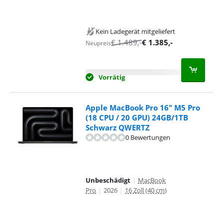
Kein Ladegerät mitgeliefert
€
1.489
,-
€
1.385
,-
Neupreis
Vorrätig
Apple MacBook Pro 16" M5 Pro
(18 CPU / 20 GPU) 24GB/1TB
Schwarz QWERTZ
0 Bewertungen
Unbeschädigt
|
MacBook
Pro
|
2026
|
16 Zoll (40 cm)