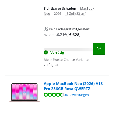
Sichtbarer Schaden
|
MacBook
Neo
|
2026
|
13 Zoll (33 cm)
Kein Ladegerät mitgeliefert
€
719
,-
€
628
,-
Neupreis
Vorrätig
Mehr Zweite-Chance-Varianten
verfügbar
Apple MacBook Neo (2026) A18
Pro 256GB Rosa QWERTZ
Bewertet mit 9,4 von 10, basierend auf 36 Bewertungen.
36 Bewertungen