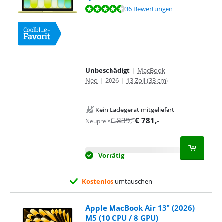
Bewertet mit 9,4 von 10, basierend auf 36 Bewertungen.
36 Bewertungen
Unbeschädigt
|
MacBook
Neo
|
2026
|
13 Zoll (33 cm)
Kein Ladegerät mitgeliefert
€
839
,-
€
781
,-
Neupreis
Vorrätig
Kostenlos
umtauschen
Apple MacBook Air 13" (2026)
M5 (10 CPU / 8 GPU)