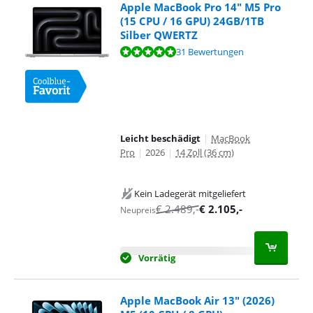
Apple MacBook Pro 14" M5 Pro
(15 CPU / 16 GPU) 24GB/1TB
Silber QWERTZ
Bewertet mit 9,6 von 10, basierend auf 31 Bewertungen.
31 Bewertungen
Leicht beschädigt
|
MacBook
Pro
|
2026
|
14 Zoll (36 cm)
Kein Ladegerät mitgeliefert
€
2.489
,-
€
2.105
,-
Neupreis
Vorrätig
Apple MacBook Air 13" (2026)