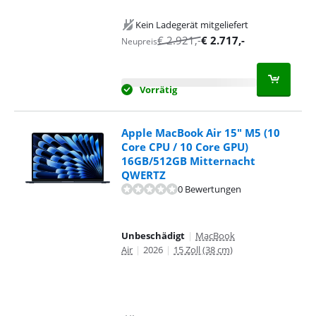
Kein Ladegerät mitgeliefert
€
2.921
,-
€
2.717
,-
Neupreis
Vorrätig
Apple MacBook Air 15" M5 (10
Core CPU / 10 Core GPU)
16GB/512GB Mitternacht
QWERTZ
0 Bewertungen
Unbeschädigt
|
MacBook
Air
|
2026
|
15 Zoll (38 cm)