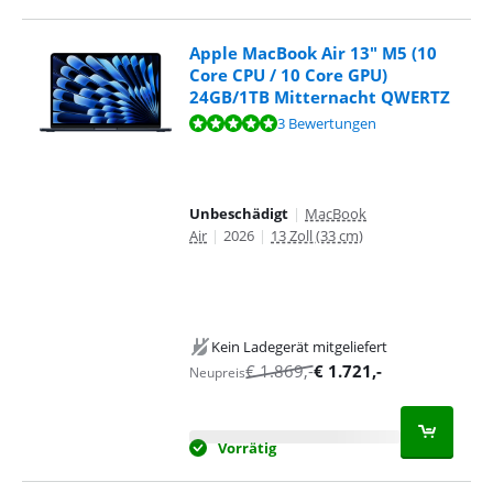
Apple MacBook Air 13" M5 (10
Core CPU / 10 Core GPU)
24GB/1TB Mitternacht QWERTZ
Bewertet mit 9,7 von 10, basierend auf 3 Bewertungen.
3 Bewertungen
Unbeschädigt
|
MacBook
Air
|
2026
|
13 Zoll (33 cm)
Kein Ladegerät mitgeliefert
€
1.869
,-
€
1.721
,-
Neupreis
Vorrätig