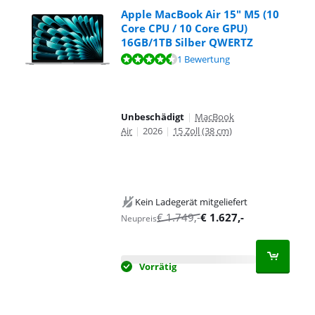
Apple MacBook Air 15" M5 (10
Core CPU / 10 Core GPU)
16GB/1TB Silber QWERTZ
Bewertet mit 9,2 von 10, basierend auf 1 Bewertung.
1 Bewertung
Unbeschädigt
|
MacBook
Air
|
2026
|
15 Zoll (38 cm)
Kein Ladegerät mitgeliefert
€
1.749
,-
€
1.627
,-
Neupreis
Vorrätig
Advertentie