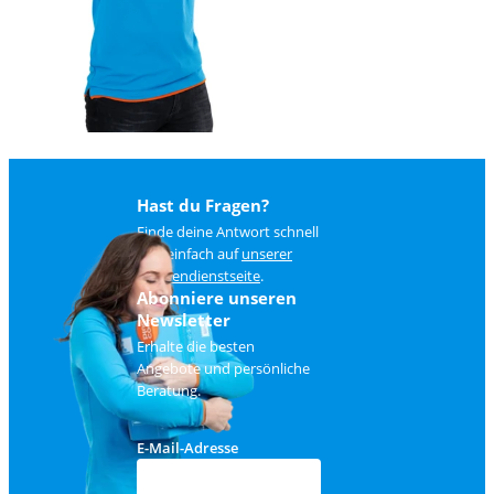
Hast du Fragen?
Finde deine Antwort schnell
und einfach auf
unserer
Kundendienstseite
.
Abonniere unseren
Newsletter
Erhalte die besten
Angebote und persönliche
Beratung.
E-Mail-Adresse