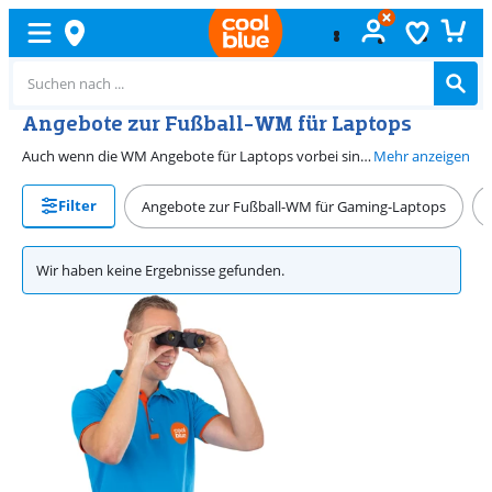
Angebote zur Fußball-WM für Laptops
Auch wenn die WM Angebote für Laptops vorbei sind, lohnt es sich dranzubleiben. Attraktive Laptop Angebote findest du bei Coolblue das ganze Jahr. Melde dich für unseren Newsletter an und erfahre frühzeitig, wenn neue Aktionen starten. So findest du einfach einen Laptop, der zu dir passt.
Mehr anzeigen
Filter
Angebote zur Fußball-WM für Gaming-Laptops
Wir haben keine Ergebnisse gefunden.