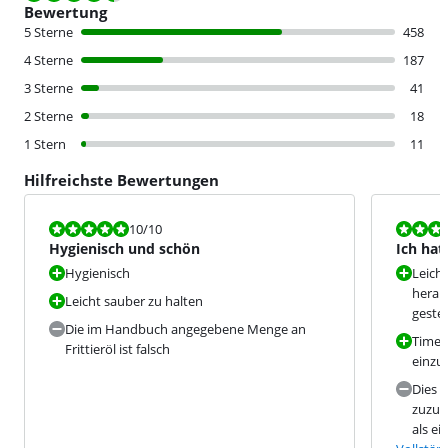
Bewertung
5 Sterne
458
4 Sterne
187
3 Sterne
41
2 Sterne
18
1 Stern
11
Hilfreichste Bewertungen
Bewertet mit 10 von 10.
Bewertet mit
10
/10
Hygienisch und schön
Ich hat
Teiche,
Hygienisch
Leicht
herau
Leicht sauber zu halten
geste
Die im Handbuch angegebene Menge an
Timer 
Frittieröl ist falsch
einzus
Dies i
zuzube
als ei