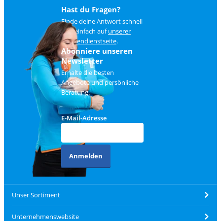
Hast du Fragen?
Finde deine Antwort schnell
und einfach auf
unserer
Kundendienstseite
.
Abonniere unseren
Newsletter
Erhalte die besten
Angebote und persönliche
Beratung.
E-Mail-Adresse
Anmelden
Unser Sortiment
Unternehmenswebsite