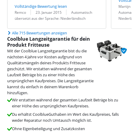
Vollstän
Bewertung v
Datum:
Übersetzung
Vollständige Bewertung lesen
Martijn B
Bewertung von:
Datum:
Übersetzung:
Remco
23. Januar 2015
Automatisch
Automati
übersetzt aus der Sprache: Niederländisch
Niederlä
Alle 715 Bewertungen anzeigen
Coolblue Langzeitgarantie für dein
Produkt Fritteuse
Mit der Coolblue Langzeitgarantie bist du die
nächsten 4 Jahre vor Kosten aufgrund von
Qualitätsmängeln deines Produkts Fritteuse
geschützt. Wir erstatten während der gesamten
Laufzeit Beträge bis zu einer Höhe des
ursprünglichen Kaufpreises. Die Langzeitgarantie
kannst du einfach in deinem Warenkorb
hinzufügen.
Wir erstatten während der gesamten Laufzeit Beträge bis zu
einer Höhe des ursprünglichen Kaufpreises.
Du erhältst CoolblueGuthaben im Wert des Kaufpreises, falls
weder Reparatur noch Umtausch möglich ist.
Ohne Eigenbeteiligung und Zusatzkosten