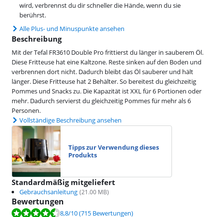
wird, verbrennst du dir schneller die Hände, wenn du sie
berührst.
Alle Plus- und Minuspunkte ansehen
Beschreibung
Mit der Tefal FR3610 Double Pro frittierst du länger in sauberem Öl.
Diese Fritteuse hat eine Kaltzone. Reste sinken auf den Boden und
verbrennen dort nicht. Dadurch bleibt das Öl sauberer und hält
länger. Diese Fritteuse hat 2 Behälter. So bereitest du gleichzeitig
Pommes und Snacks zu. Die Kapazität ist XXL für 6 Portionen oder
mehr. Dadurch servierst du gleichzeitig Pommes für mehr als 6
Personen.
Vollständige Beschreibung ansehen
Tipps zur Verwendung dieses
Produkts
Standardmäßig mitgeliefert
Gebrauchsanleitung
(
21.00
MB)
Bewertungen
Bewertet mit 8,8 von 10, basierend auf 715 Bewertungen.
8,8
/10
(715 Bewertungen)