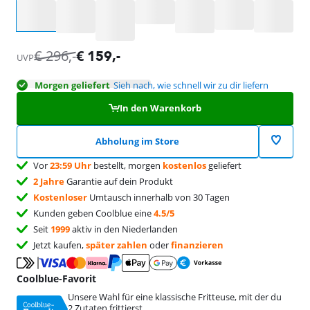
Wähle eine Option
€
296
,-
€
159
,-
UVP
Morgen geliefert
Sieh nach, wie schnell wir zu dir liefern
In den Warenkorb
Abholung im Store
Vor
23:59 Uhr
bestellt, morgen
kostenlos
geliefert
2 Jahre
Garantie auf dein Produkt
Kostenloser
Umtausch innerhalb von 30 Tagen
Kunden geben Coolblue eine
4.5/5
Seit
1999
aktiv in den Niederlanden
Jetzt kaufen,
später zahlen
oder
finanzieren
Coolblue-Favorit
Unsere Wahl für eine klassische Fritteuse, mit der du
2 Zutaten frittierst