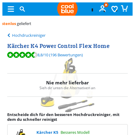
Kostenlos
umtauschen
Hochdruckreiniger
Kärcher K4 Power Control Flex Home
Bewertet mit 8,8 von 10, basierend auf 196 Bewertungen.
8,8
/10
(196 Bewertungen)
Nie mehr lieferbar
Sieh dir unten die Alternativen an
Entscheide dich für den besseren Hochdruckreiniger, mit
dem du schneller reinigst
Kärcher K5
Besseres Modell