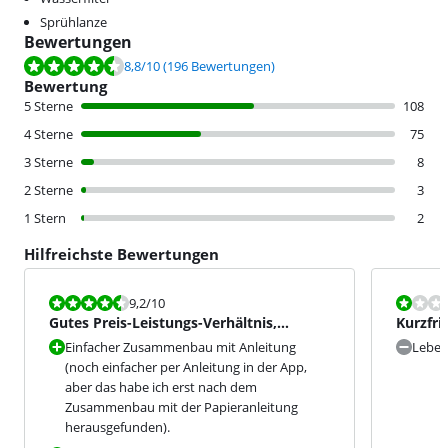
Sprühlanze
Bewertungen
Bewertet mit 8,8 von 10, basierend auf 196 Bewertungen.
8,8
/10
(196 Bewertungen)
Bewertung
5 Sterne
108
4 Sterne
75
3 Sterne
8
2 Sterne
3
1 Stern
2
Hilfreichste Bewertungen
Bewertet mit 9,2 von 10.
Bewertet mit
9,2
/10
Gutes Preis-Leistungs-Verhältnis,
Kurzfris
leistungsstark und schnell
Geldve
Einfacher Zusammenbau mit Anleitung
Leben
(noch einfacher per Anleitung in der App,
aber das habe ich erst nach dem
Zusammenbau mit der Papieranleitung
herausgefunden).