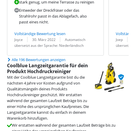
stark genug, um meine Terrasse zu reinigen
Entweder der Dreckfräser oder das
Strahlrohr passt in das Ablagefach, also
passt eines nicht.
Vollständige Bewertung lesen
Vollstän
Bewertung von:
Datum:
Übersetzung:
Bewertung v
Datum:
Übersetzung
Joyce
30. März 2022
Automatisch
Joep
übersetzt aus der Sprache: Niederländisch
übersetzt
Alle 196 Bewertungen anzeigen
Coolblue Langzeitgarantie für dein
Produkt Hochdruckreiniger
Mit der Coolblue Langzeitgarantie bist du die
nächsten 4 Jahre vor Kosten aufgrund von
Qualitätsmängeln deines Produkts
Hochdruckreiniger geschützt. Wir erstatten
während der gesamten Laufzeit Beträge bis zu
einer Höhe des ursprünglichen Kaufpreises. Die
Langzeitgarantie kannst du einfach in deinem
Warenkorb hinzufügen.
Wir erstatten während der gesamten Laufzeit Beträge bis zu
einer Höhe des ursprünglichen Kaufpreises.