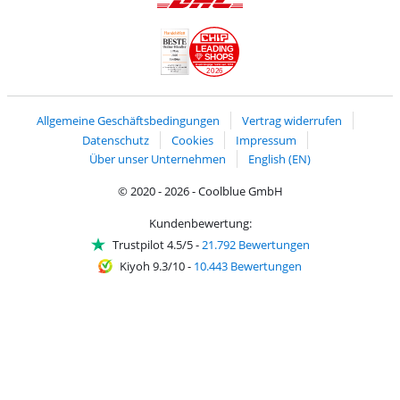
Zahlung mit Vorkasse
Mit Google P
Zahlung mit PayPal
Versand und Lieferung mit DHL
LEADING
SHOPS
2026
Handelsblatt
Chip Awards 2026
Allgemeine Geschäftsbedingungen
Vertrag widerrufen
Datenschutz
Cookies
Impressum
Über unser Unternehmen
English (EN)
© 2020 - 2026 - Coolblue GmbH
Kundenbewertung:
Trustpilot 4.5/5
-
21.792 Bewertungen
Kiyoh 9.3/10
-
10.443 Bewertungen