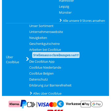
Hannover
Leipzig
Münster
Alle unsere 9 Stores ansehen
Unser Sortiment
Unternehmenswebsite
Neuigkeiten
Geschenkgutscheine
Arbeiten bei Coolblue
Stellenausschreibungen satt!
Über
Die Coolblue App
Coolblue
Coolblue Niederlande
Coolblue Belgien
Datenschutz
Erklärung zur Barrierefreiheit
Alles über Coolblue
Zahlung mit Mastercard und Visa über Click to Pay
Zahlung mit AppleP
Zahlung mit Klarna