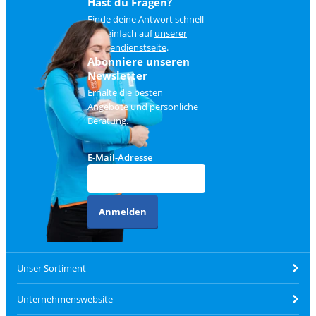
Hast du Fragen?
Finde deine Antwort schnell
und einfach auf
unserer
Kundendienstseite
.
Abonniere unseren
Newsletter
Erhalte die besten
Angebote und persönliche
Beratung.
E-Mail-Adresse
Anmelden
Unser Sortiment
Unternehmenswebsite