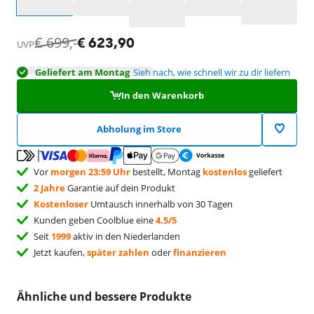
Wähle eine Option
€
699
,-
€
623,90
UVP
Geliefert am Montag
Sieh nach, wie schnell wir zu dir liefern
In den Warenkorb
Abholung im Store
Vor
morgen 23:59 Uhr
bestellt, Montag
kostenlos
geliefert
2 Jahre
Garantie auf dein Produkt
Kostenloser
Umtausch innerhalb von 30 Tagen
Kunden geben Coolblue eine
4.5/5
Seit
1999
aktiv in den Niederlanden
Jetzt kaufen,
später zahlen
oder
finanzieren
Ähnliche und bessere Produkte