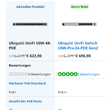
Aktuelles Produkt
Beste Wahl
Ubiquiti UniFi USW-48-
Ubiquiti UniFi Switch
POE
USW-Pro-24-POE Gen2
€
699
,-
€
623,90
€
789
,-
€
696,90
UVP
UVP
Bewertungen
Bewertet mit 9,7 von 10, basierend auf 6 Bewertungen.
0 Bewertungen
6 Bewertungen
Höchster PoE-Standard
PoE+
PoE++
Anzahl der PoE-Ports