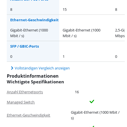
8
15
8
Ethernet-Geschwindigkeit
Gigabit-Ethernet (1000
Gigabit-Ethernet (1000
2,5-Gig
Mbit / s)
Mbit / s)
Mbps)
SFP / GBIC-Ports
0
1
0
Vollständigen Vergleich anzeigen
Produktinformationen
Wichtigste Spezifikationen
Anzahl Ethernetports
16
Managed Switch
Gigabit-Ethernet (1000 Mbit /
Ethernet-Geschwindigkeit
s)