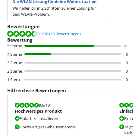
Die WLAN-Lösung für deine Wohnsituation
Wir helfen dir in 2 Schritten zu einer Lösung für
dein WLAN-Problem.
Bewertungen
Bewertet mit 9,3 von 10, basierend auf 29 Bewertungen.
9,3
/10
(29 Bewertungen)
Bewertung
5 Sterne
21
4 Sterne
8
3 Sterne
0
2 Sterne
0
1 Stern
0
Hilfreichste Bewertungen
Bewertet mit 9,6 von 10.
Bewertet mit
9,6
/10
Hochwertiges Produkt
Einfach
Netzwe
Einfach zu installieren
Einfac
Hochwertiges Gehäusematerial
Zeigt
Verbi