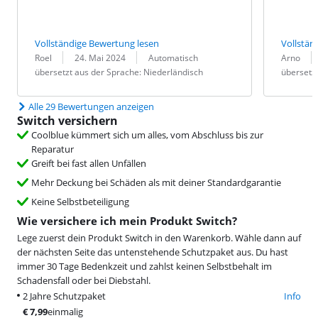
Vollständige Bewertung lesen
Vollstän
Bewertung von:
Datum:
Übersetzung:
Bewertung v
Datum:
Übersetzung
Roel
24. Mai 2024
Automatisch
Arno
übersetzt aus der Sprache: Niederländisch
übersetzt
Alle 29 Bewertungen anzeigen
Switch versichern
Coolblue kümmert sich um alles, vom Abschluss bis zur
Reparatur
Greift bei fast allen Unfällen
Mehr Deckung bei Schäden als mit deiner Standardgarantie
Keine Selbstbeteiligung
Wie versichere ich mein Produkt Switch?
Lege zuerst dein Produkt Switch in den Warenkorb. Wähle dann auf
der nächsten Seite das untenstehende Schutzpaket aus. Du hast
immer 30 Tage Bedenkzeit und zahlst keinen Selbstbehalt im
Schadensfall oder bei Diebstahl.
2 Jahre Schutzpaket
Info
€
7,99
einmalig