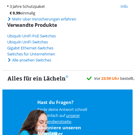
3 Jahre Schutzpaket
Info
€
9,99
einmalig
Mehr über Versicherungen erfahren
Verwandte Produkte
Ubiquiti UniFi PoE Switches
Ubiquiti UniFi Switches
Gigabit Ethernet-Switches
Switches für Unternehmen
Alle ansehen Switches
Alles für ein Lächeln
Hast du Fragen?
Finde deine Antwort schnell
und einfach auf
unserer
Kundendienstseite
.
Abonniere unseren
Newsletter