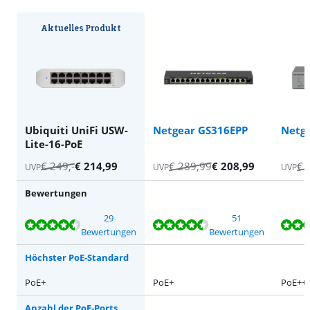
Aktuelles Produkt
Ubiquiti UniFi USW-
Netgear GS316EPP
Netg
Lite-16-PoE
€
249
,-
€
214,99
€
289,99
€
208,99
€
UVP
UVP
UVP
Bewertungen
Bewertet mit 9,3 von 10, basierend auf 29 Bewertungen.
Bewertet mit 9,0 von 10, basierend auf 51 Bewertungen.
Bewertet mit 9,1 von 10, basierend auf 111 Bewertungen.
Bewertet mit 8,7 von 10, basierend auf 44 Bewertungen.
29
51
Bewertungen
Bewertungen
Höchster PoE-Standard
PoE+
PoE+
PoE++
Anzahl der PoE-Ports