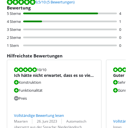
Bewertet mit 9,5 von 10, basierend auf 5 Bewertungen.
9,5
/10
(5 Bewertungen)
Bewertung
5 Sterne
4
4 Sterne
1
3 Sterne
0
2 Sterne
0
1 Stern
0
Hilfreichste Bewertungen
Bewertet mit 10 von 10.
Bewertet mit
10
/10
Ich hätte nicht erwartet, dass es so viel
Guter P
besser wird
binnen 
Konstruktion
Sehr s
Funktionalität
Günsti
Preis
Vollständige Bewertung lesen
Bewertung von:
Datum:
Übersetzung:
Vollstän
Maarten
26. Juni 2023
Automatisch
Bewertung v
Datum:
übersetzt aus der Sprache: Niederländisch
Jonas