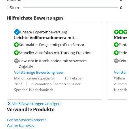
1 Stern
0
Hilfreichste Bewertungen
Bewertet mit
Unsere Expertenbewertung
Leichte Vollformatkamera mit
Kleines
schnellem und präzisem Autofoku
kleine 
Kompaktes Design mit großem Sensor
Fanta
Schneller Autofokus mit Tracking-Funktion
Feder
Unwucht in Kombination mit schwerem
Kein D
Objektiv
Vollständige Bewertung lesen
Vollstän
Bewertung von:
Datum:
Bewertung v
Datum:
Übersetzung
Manon. cameraspecialist.
13. Februar
Willem
Übersetzung:
2023
Automatisch übersetzt aus der
Automati
Sprache: Niederländisch
Niederlä
Alle 5 Bewertungen anzeigen
Verwandte Produkte
Canon Systemkameras
Canon Kameras