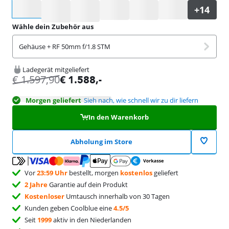
Wähle eine Option
Wähle dein Zubehör aus
Gehäuse + RF 50mm f/1.8 STM
Ladegerät mitgeliefert
€
1.597,90
€
1.588
,-
Morgen geliefert
Sieh nach, wie schnell wir zu dir liefern
In den Warenkorb
Abholung im Store
Vor
23:59 Uhr
bestellt, morgen
kostenlos
geliefert
2 Jahre
Garantie auf dein Produkt
Kostenloser
Umtausch innerhalb von 30 Tagen
Kunden geben Coolblue eine
4.5/5
Seit
1999
aktiv in den Niederlanden