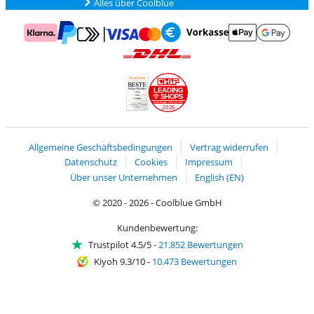
Alles über Coolblue
Zahlung mit Mastercard und Visa über Click to Pay
Zahlung mit AppleP
Zahlung mit Klarna
Zahlung mit Vorkasse
Mit Google P
Zahlung mit PayPal
Versand und Lieferung mit DHL
LEADING
SHOPS
2026
Handelsblatt
Chip Awards 2026
Allgemeine Geschäftsbedingungen
Vertrag widerrufen
Datenschutz
Cookies
Impressum
Über unser Unternehmen
English (EN)
© 2020 - 2026 - Coolblue GmbH
Kundenbewertung:
Trustpilot 4.5/5
-
21.852 Bewertungen
Kiyoh 9.3/10
-
10.473 Bewertungen