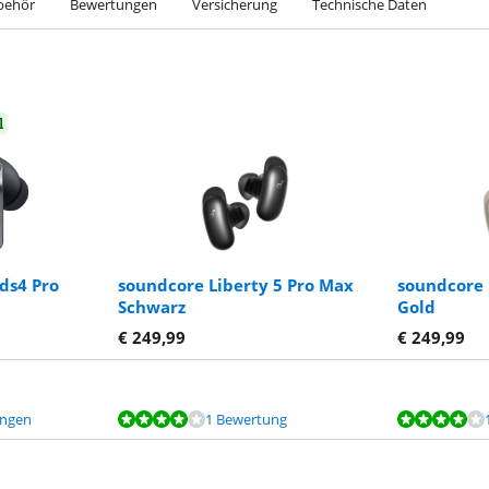
behör
Bewertungen
Versicherung
Technische Daten
l
ds4 Pro
soundcore Liberty 5 Pro Max
soundcore 
Schwarz
Gold
€
249,99
€
249,99
ungen
1 Bewertung