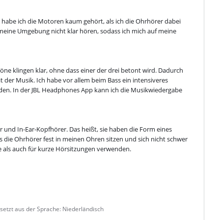
habe ich die Motoren kaum gehört, als ich die Ohrhörer dabei 
h meine Umgebung nicht klar hören, sodass ich mich auf meine 
öne klingen klar, ohne dass einer der drei betont wird. Dadurch 
ät der Musik. Ich habe vor allem beim Bass ein intensiveres 
eden. In der JBL Headphones App kann ich die Musikwiedergabe 
und In-Ear-Kopfhörer. Das heißt, sie haben die Form eines 
 die Ohrhörer fest in meinen Ohren sitzen und sich nicht schwer 
e als auch für kurze Hörsitzungen verwenden.
setzt aus der Sprache: Niederländisch