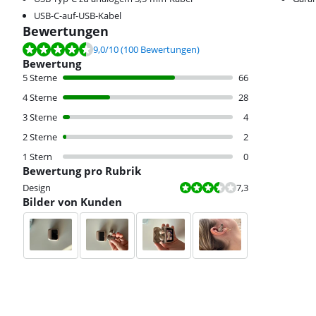
USB-C-auf-USB-Kabel
Bewertungen
Bewertet mit 9,0 von 10, basierend auf 100 Bewertungen.
9,0
/10
(100 Bewertungen)
Bewertung
5 Sterne
66
4 Sterne
28
3 Sterne
4
2 Sterne
2
1 Stern
0
Bewertung pro Rubrik
Bewertet mit 7,3 von 10.
Design
7,3
Bilder von Kunden