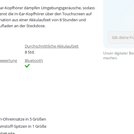
n-Ear-Kopfhörer dämpfen Umgebungsgeräusche, sodass
ienst die In-Ear-Kopfhörer über den Touchscreen auf
ation aus einer Akkulaufzeit von 8 Stunden und
ufladen an der Steckdose.
Durchschnittliche Akkulaufzeit
8 Std.
Unser digitaler Be
machen.
bewertung
Bluetooth
on-Ohreinsätze in 5 Größen
mstoff-Spitzen in 1 Größe
tiekarte