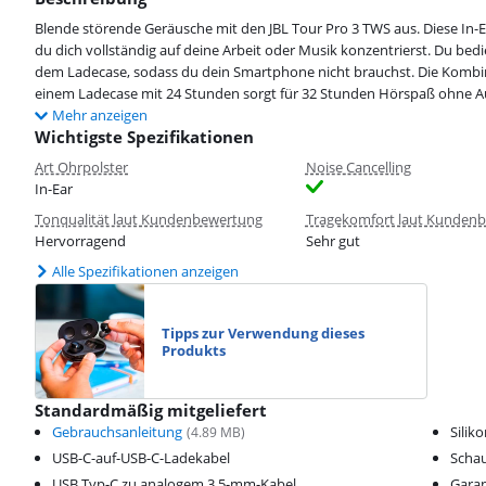
Blende störende Geräusche mit den JBL Tour Pro 3 TWS aus. Diese I
du dich vollständig auf deine Arbeit oder Musik konzentrierst. Du bed
dem Ladecase, sodass du dein Smartphone nicht brauchst. Die Kombin
einem Ladecase mit 24 Stunden sorgt für 32 Stunden Hörspaß ohne A
Mehr anzeigen
Wichtigste Spezifikationen
Art Ohrpolster
Noise Cancelling
In-Ear
Tonqualität laut Kundenbewertung
Tragekomfort laut Kunden
Hervorragend
Sehr gut
Alle Spezifikationen anzeigen
Tipps zur Verwendung dieses
Produkts
Standardmäßig mitgeliefert
Gebrauchsanleitung
Silik
(
4.89
MB)
USB-C-auf-USB-C-Ladekabel
Schau
USB Typ-C zu analogem 3,5-mm-Kabel
Garan