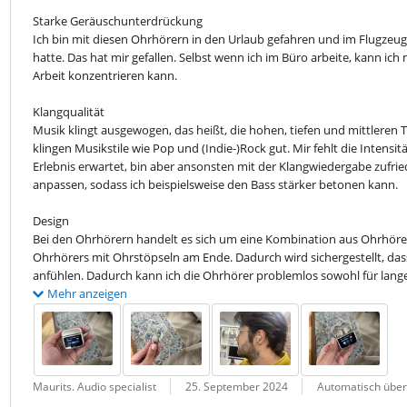
Starke Geräuschunterdrückung

Ich bin mit diesen Ohrhörern in den Urlaub gefahren und im Flugzeug 
hatte. Das hat mir gefallen. Selbst wenn ich im Büro arbeite, kann ic
Arbeit konzentrieren kann.
Klangqualität

Musik klingt ausgewogen, das heißt, die hohen, tiefen und mittleren T
klingen Musikstile wie Pop und (Indie-)Rock gut. Mir fehlt die Intensit
Erlebnis erwartet, bin aber ansonsten mit der Klangwiedergabe zufri
anpassen, sodass ich beispielsweise den Bass stärker betonen kann.
Design

Bei den Ohrhörern handelt es sich um eine Kombination aus Ohrhörer 
Ohrhörers mit Ohrstöpseln am Ende. Dadurch wird sichergestellt, dass
anfühlen. Dadurch kann ich die Ohrhörer problemlos sowohl für lang
Mehr anzeigen
Bewertung von:
Datum:
Übersetzung:
Maurits. Audio specialist
25. September 2024
Automatisch über