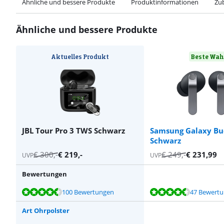
Ähnliche und bessere Produkte
Produktinformationen
Zu
Ähnliche und bessere Produkte
Aktuelles Produkt
Beste Wah
JBL Tour Pro 3 TWS Schwarz
Samsung Galaxy Bu
Schwarz
€
300
,-
€
219
,-
€
249
,-
€
231,99
UVP
UVP
Bewertungen
Bewertet mit 9,0 von 10, basierend auf 100 Bewertungen.
Bewertet mit 9,4 von 10, basierend auf 47 Bewertungen.
Bewertet mit 7,6 von 10, basierend auf 1 Bewertung.
Bewertet mit 7,6 von 10, basierend auf 1 Bewertung.
Bewertet mit 8,5 von 10, basierend auf 22 Bewertungen.
100 Bewertungen
47 Bewert
Art Ohrpolster