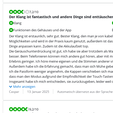
Bewertet mit 7,2 von 10.
7,2
/10
Der Klang ist fantastisch und andere Dinge sind enttäusche
Klang
Funktionen des Gehäuses und der App
Der Klang ist erstaunlich, sehr gut. Bester Klang, den man je von kabe
Möglichkeiten und wird in der Praxis kaum genutzt, außerdem ist das 
Dinge anpassen kann. Zudem ist die Akkulaufzeit top.

Die Geräuschunterdrückung ist gut, ich habe sie aber trotzdem als Ma
besser. Beim Telefonieren können mich andere gut hören, aber mit meine
Erlebnis geringer. Ich höre meine eigenen und die Stimmen anderer vi
Außerdem habe ich die Erfahrung gemacht, dass man sich Mühe geben
ich die Passform weniger angenehm, die Kappen verschieben sich ma
dass man den Modus aufgrund der Empfindlichkeit der Touch-Tasten 
Insgesamt habe ich mich entschieden, sie zurückzugeben, leider weil de
Mehr anzeigen
Bewertung von:
Datum:
Übersetzung:
Caspar
13. Januar 2025
Automatisch übersetzt aus der Sprache
Bewertet mit 9,2 von 10.
9,2
/10