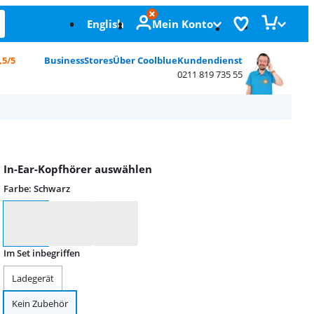
English
Mein Konto
,5/5
Business
Stores
Über Coolblue
Kundendienst
0211 819 735 55
In-Ear-Kopfhörer auswählen
Farbe
:
Schwarz
Farbe
Im Set inbegriffen
Ladegerät
Kein Zubehör