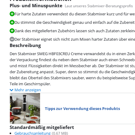
Plus- und Minuspunkte
Laut unseres Stabmixer-Beratungsprofis
Für harte Zutaten verwendest du diesen Stabmixer kurz und für wei
Du stimmst die Geschwindigkeit genau und einfach auf die Zubereitu
Dank des mitgelieferten Zubehörs lassen sich auch Zutaten zerklei
Der Stabmixer eignet sich nicht zum Mixen harter Zutaten über ein
Beschreibung
Den Stabmixer SMEG HBF03CREU Creme verwandelst du in einen Zerklei
der Verpackung findest du neben dem Stabmixer auch einen Schneeb
und misst Flüssigkeiten direkt im Messbecher ab. Der Stabmixer ist st
der Zubereitung anpasst. Super, denn so stimmst du die Geschwindigk
bleibt das Oberteil des Stabmixers sauber, wenn du beispielsweise Su
Teile im Geschirrspüler.
Mehr anzeigen
Tipps zur Verwendung dieses Produkts
Standardmäßig mitgeliefert
Gebrauchsanleitung
(
0.67
MB)