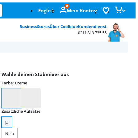
English
Mein Konto
Business
Stores
Über Coolblue
Kundendienst
0211 819 735 55
Wähle deinen Stabmixer aus
Farbe
:
Creme
Farbe
Zusätzliche Aufsätze
Ja
Nein