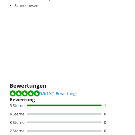
Schneebesen
Bewertungen
Bewertet mit 9,5 von 10, basierend auf 1 Bewertung.
9,5
/10
(1 Bewertung)
Bewertung
5 Sterne
1
4 Sterne
0
3 Sterne
0
2 Sterne
0