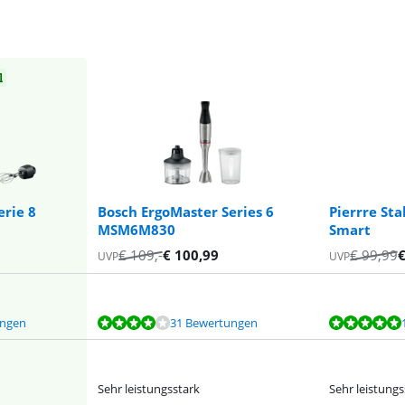
l
erie 8
Bosch ErgoMaster Series 6
Pierrre St
MSM6M830
Smart
€
109
,-
€
100,99
€
99,99
UVP
UVP
ungen
31 Bewertungen
Sehr leistungsstark
Sehr leistungs