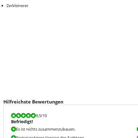
Zerkleinerer
Hilfreichste Bewertungen
Bewertet mit 9,5 von 10.
9,5
/10
Befriedigt!
Es ist nichts zusammenzubauen.
Preisgünstigere Version des Farbtons