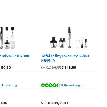
abmixer PHB7000
Tefal InfinyForce Pro 5-in-1
HB95LD
€
90,90
€
164,99
€
145,99
UVP
1 Bewertung
83 Bewertungen
stark
Sehr leistungsstark