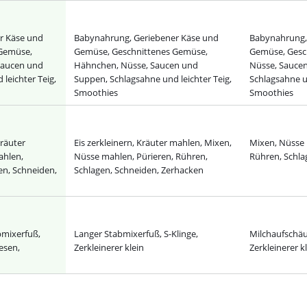
r Käse und
Babynahrung, Geriebener Käse und
Babynahrung,
Gemüse,
Gemüse, Geschnittenes Gemüse,
Gemüse, Gesc
Saucen und
Hähnchen, Nüsse, Saucen und
Nüsse, Sauce
leichter Teig,
Suppen, Schlagsahne und leichter Teig,
Schlagsahne un
Smoothies
Smoothies
Kräuter
Eis zerkleinern, Kräuter mahlen, Mixen,
Mixen, Nüsse 
ahlen,
Nüsse mahlen, Pürieren, Rühren,
Rühren, Schla
en, Schneiden,
Schlagen, Schneiden, Zerhacken
bmixerfuß,
Langer Stabmixerfuß, S-Klinge,
Milchaufschä
esen,
Zerkleinerer klein
Zerkleinerer k