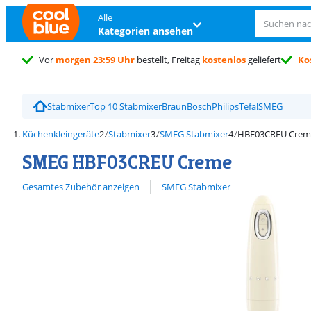
Alle
Kategorien ansehen
Vor
morgen 23:59 Uhr
bestellt, Freitag
kostenlos
geliefert
Ko
Trustpilot Kundenbewertung
4,5/5
Stabmixer
Top 10 Stabmixer
Braun
Bosch
Philips
Tefal
SMEG
Küchenkleingeräte
Stabmixer
SMEG Stabmixer
HBF03CREU Crem
SMEG HBF03CREU Creme
Alle ansehen
Gesamtes Zubehör anzeigen
SMEG Stabmixer