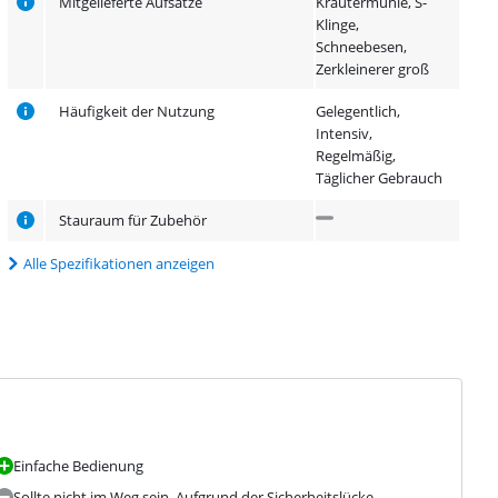
Mitgelieferte Aufsätze
Kräutermühle, S-
Klinge,
Schneebesen,
Zerkleinerer groß
Häufigkeit der Nutzung
Gelegentlich,
Intensiv,
Regelmäßig,
Täglicher Gebrauch
Stauraum für Zubehör
Alle Spezifikationen anzeigen
Einfache Bedienung
Sollte nicht im Weg sein. Aufgrund der Sicherheitslücke.