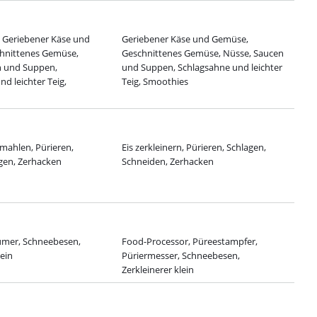
 Geriebener Käse und
Geriebener Käse und Gemüse,
hnittenes Gemüse,
Geschnittenes Gemüse, Nüsse, Saucen
n und Suppen,
und Suppen, Schlagsahne und leichter
d leichter Teig,
Teig, Smoothies
mahlen, Pürieren,
Eis zerkleinern, Pürieren, Schlagen,
gen, Zerhacken
Schneiden, Zerhacken
umer, Schneebesen,
Food-Processor, Püreestampfer,
lein
Püriermesser, Schneebesen,
Zerkleinerer klein