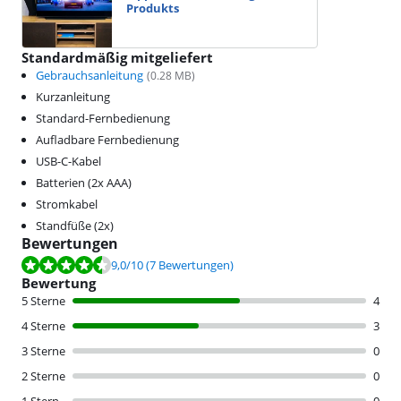
Produkts
Standardmäßig mitgeliefert
Gebrauchsanleitung
(
0.28
MB)
Kurzanleitung
Standard-Fernbedienung
Aufladbare Fernbedienung
USB-C-Kabel
Batterien (2x AAA)
Stromkabel
Standfüße (2x)
Bewertungen
Bewertet mit 9,0 von 10, basierend auf 7 Bewertungen.
9,0
/10
(7 Bewertungen)
Bewertung
5 Sterne
4
4 Sterne
3
3 Sterne
0
2 Sterne
0