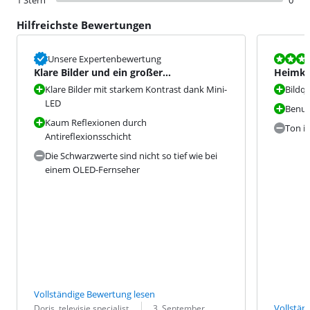
1 Stern
0
Hilfreichste Bewertungen
Bewertet mit
Unsere Expertenbewertung
Klare Bilder und ein großer
Heimki
Betrachtungswinkel
Klare Bilder mit starkem Kontrast dank Mini-
Bildqu
LED
Benut
Kaum Reflexionen durch
Ton i
Antireflexionsschicht
Die Schwarzwerte sind nicht so tief wie bei
einem OLED-Fernseher
Vollständige Bewertung lesen
Bewertung von:
Datum:
Vollstän
Doris. televisie specialist.
3. September