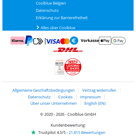
Coolblue Belgien
Datenschutz
Erklärung zur Barrierefreiheit
Alles über Coolblue
Zahlung mit Mastercard und Visa über Click to Pay
Zahlung mit AppleP
Zahlung mit Klarna
Zahlung mit Vorkasse
Mit Google P
Zahlung mit PayPal
Versand und Lieferung mit DHL
LEADING
SHOPS
2026
Handelsblatt
Chip Awards 2026
Allgemeine Geschäftsbedingungen
Vertrag widerrufen
Datenschutz
Cookies
Impressum
Über unser Unternehmen
English (EN)
© 2020 - 2026 - Coolblue GmbH
Kundenbewertung:
Trustpilot 4.5/5
-
21.815 Bewertungen