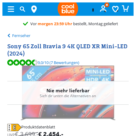
Fernseher
Sony 65 Zoll Bravia 9 4K QLED XR Mini-LED
(2024)
Bewertet mit 9,0 von 10, basierend auf 7 Bewertungen.
9,0
/10
(7 Bewertungen)
Nie mehr lieferbar
Sieh dir unten die Alternativen an
Produktdatenblatt
wird in neuem Tab geöffnet
€
3.699
,-
€
2.454
,-
UVP