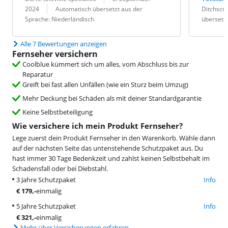
Übersetzung:
Bewertung v
Datum:
Übersetzung
2024
Automatisch übersetzt aus der
Ditchscr
Sprache: Niederländisch
übersetzt
Alle 7 Bewertungen anzeigen
Fernseher versichern
Coolblue kümmert sich um alles, vom Abschluss bis zur
Reparatur
Greift bei fast allen Unfällen (wie ein Sturz beim Umzug)
Mehr Deckung bei Schäden als mit deiner Standardgarantie
Keine Selbstbeteiligung
Wie versichere ich mein Produkt Fernseher?
Lege zuerst dein Produkt Fernseher in den Warenkorb. Wähle dann
auf der nächsten Seite das untenstehende Schutzpaket aus. Du
hast immer 30 Tage Bedenkzeit und zahlst keinen Selbstbehalt im
Schadensfall oder bei Diebstahl.
3 Jahre Schutzpaket
Info
€
179
,-
einmalig
5 Jahre Schutzpaket
Info
€
321
,-
einmalig
Mehr über Versicherungen erfahren