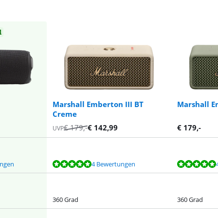
l
Marshall Emberton III BT
Marshall E
Creme
€
179
,-
€
142,99
€
179
,-
UVP
ungen
4 Bewertungen
360 Grad
360 Grad