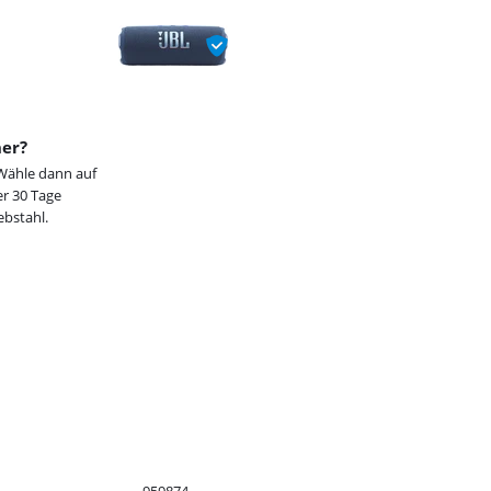
her?
Wähle dann auf
r 30 Tage
ebstahl.
959874