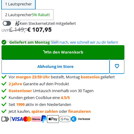
1 Lautsprecher
2 Lautsprecher
5% Rabatt
Kein Steckernetzteil mitgeliefert
€
149
,-
€
107,95
€
37,99
UVP
Geliefert am Montag
Sieh nach, wie schnell wir zu dir liefern
In den Warenkorb
Abholung im Store
Vor
morgen 23:59 Uhr
bestellt, Montag
kostenlos
geliefert
2 Jahre
Garantie auf dein Produkt
Kostenloser
Umtausch innerhalb von 30 Tagen
Kunden geben Coolblue eine
4.5/5
Seit
1999
aktiv in den Niederlanden
Jetzt kaufen,
später zahlen
oder
finanzieren