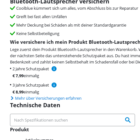
Bluetooth-Lautsprecher versichern
Coolblue kümmert sich um alles, vom Abschluss bis zur Reparatur
Greift bei fast allen Unfällen
Mehr Deckung bei Schäden als mit deiner Standardgarantie
Keine Selbstbeteiligung
Wie versichere ich mein Produkt Bluetooth-Lautsprec
Lege zuerst dein Produkt Bluetooth-Lautsprecher in den Warenkorb. 
der nächsten Seite das untenstehende Schutzpaket aus. Du hast imme
Bedenkzeit und zahlst keinen Selbstbehalt im Schadensfall oder bei Di
2 Jahre Schutzpaket
€
7,99
einmalig
3 Jahre Schutzpaket
€
8,99
einmalig
Mehr über Versicherungen erfahren
Technische Daten
Produkt
Produkt
Artikelnummer