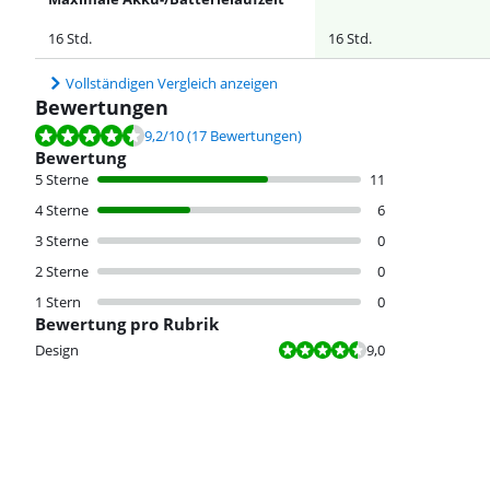
16 Std.
16 Std.
Vollständigen Vergleich anzeigen
Bewertungen
Bewertet mit 9,2 von 10, basierend auf 17 Bewertungen.
9,2
/10
(17 Bewertungen)
Bewertung
5 Sterne
11
4 Sterne
6
3 Sterne
0
2 Sterne
0
1 Stern
0
Bewertung pro Rubrik
Bewertet mit 9,0 von 10.
Design
9,0