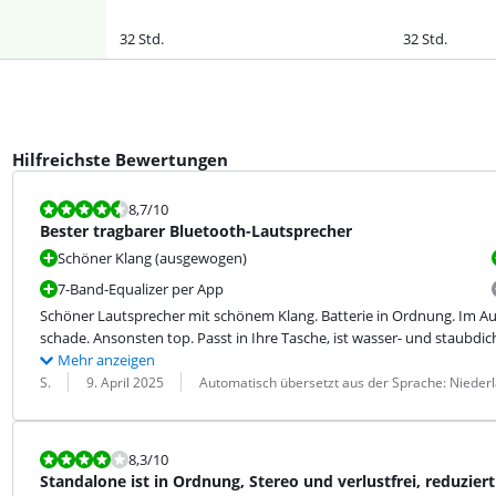
32 Std.
32 Std.
Hilfreichste Bewertungen
Bewertet mit 8,7 von 10.
8,7
/10
Bester tragbarer Bluetooth-Lautsprecher
Schöner Klang (ausgewogen)
7-Band-Equalizer per App
Schöner Lautsprecher mit schönem Klang. Batterie in Ordnung. Im Aur
schade. Ansonsten top. Passt in Ihre Tasche, ist wasser- und staubdic
Mehr anzeigen
Bewertung von:
Datum:
Übersetzung:
S.
9. April 2025
Automatisch übersetzt aus der Sprache: Nieder
Bewertet mit 8,3 von 10.
8,3
/10
Standalone ist in Ordnung, Stereo und verlustfrei, reduziert