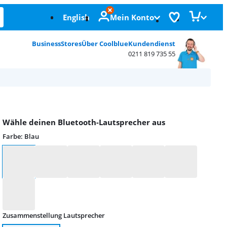
English
Mein Konto
Business
Stores
Über Coolblue
Kundendienst
0211 819 735 55
Wähle deinen Bluetooth-Lautsprecher aus
Farbe
:
Blau
Farbe
Zusammenstellung Lautsprecher