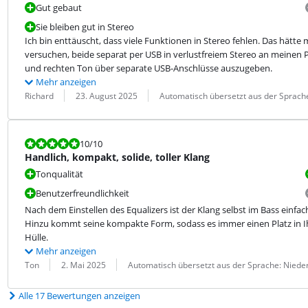
Gut gebaut
Sie bleiben gut in Stereo
Ich bin enttäuscht, dass viele Funktionen in Stereo fehlen. Das hätte
versuchen, beide separat per USB in verlustfreiem Stereo an meinen PC a
und rechten Ton über separate USB-Anschlüsse auszugeben.
Mehr anzeigen
Bewertung von:
Datum:
Übersetzung:
Richard
23. August 2025
Automatisch übersetzt aus der Sprach
Bewertet mit 10 von 10.
10
/10
Handlich, kompakt, solide, toller Klang
Tonqualität
Benutzerfreundlichkeit
Nach dem Einstellen des Equalizers ist der Klang selbst im Bass einfac
Hinzu kommt seine kompakte Form, sodass es immer einen Platz in Ihrer
Hülle.
Mehr anzeigen
Bewertung von:
Datum:
Übersetzung:
Ton
2. Mai 2025
Automatisch übersetzt aus der Sprache: Niede
Alle 17 Bewertungen anzeigen