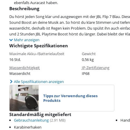
ebenfalls Auracast haben.
Beschreibung
Du hörst jeden Song klar und ausgewogen mit der JBL Flip 7 Blau. Dies
Sound Boost an deine Musik an. So hörst du klare Stimmen und tiefen
wasserdicht, deshalb ist Regen kein Problem. Du spülst ihn auch ein
und 2 Stunden JBL Playtime Boost hörst du länger. Dabei bleibt der Klan
Mehr anzeigen
Wichtigste Spezifikationen
Maximale Akku-/Batterielaufzeit
Gewicht
16 Std.
0,56 kg
Wasserdichtigkeit
IP-Zertifizierung
Wasserdicht
IP68
Alle Spezifikationen anzeigen
Tipps zur Verwendung dieses
Produkts
Standardmäßig mitgeliefert
Gebrauchsanleitung
Hand
(
2.91
MB)
Karabinerhaken