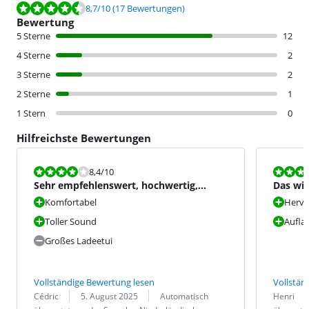
Bewertet mit 8,7 von 10, basierend auf 17 Bewertungen.
8,7
/10
(17 Bewertungen)
Bewertung
5 Sterne
12
4 Sterne
2
3 Sterne
2
2 Sterne
1
1 Stern
0
Hilfreichste Bewertungen
Bewertet mit 8,4 von 10.
Bewertet mit
8,4
/10
Sehr empfehlenswert, hochwertig,
Das wir
bequem
Komfortabel
Hervo
Toller Sound
Aufla
Großes Ladeetui
Vollständige Bewertung lesen
Vollstän
Bewertung von:
Datum:
Übersetzung:
Bewertung v
Datum:
Übersetzung
Cédric
5. August 2025
Automatisch
Henri