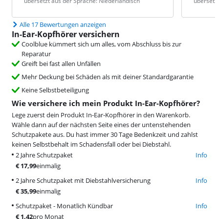
übersetzt aus der Sprache: Niederländisch
übersetzt
Alle 17 Bewertungen anzeigen
In-Ear-Kopfhörer versichern
Coolblue kümmert sich um alles, vom Abschluss bis zur
Reparatur
Greift bei fast allen Unfällen
Mehr Deckung bei Schäden als mit deiner Standardgarantie
Keine Selbstbeteiligung
Wie versichere ich mein Produkt In-Ear-Kopfhörer?
Lege zuerst dein Produkt In-Ear-Kopfhörer in den Warenkorb.
Wähle dann auf der nächsten Seite eines der untenstehenden
Schutzpakete aus. Du hast immer 30 Tage Bedenkzeit und zahlst
keinen Selbstbehalt im Schadensfall oder bei Diebstahl.
2 Jahre Schutzpaket
Info
€
17,99
einmalig
2 Jahre Schutzpaket mit Diebstahlversicherung
Info
€
35,99
einmalig
Schutzpaket - Monatlich Kündbar
Info
€
1,42
pro Monat