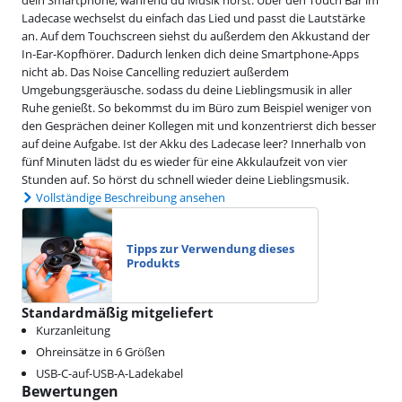
dein Smartphone, während du Musik hörst. Über den Touch Bar im
Ladecase wechselst du einfach das Lied und passt die Lautstärke
an. Auf dem Touchscreen siehst du außerdem den Akkustand der
In-Ear-Kopfhörer. Dadurch lenken dich deine Smartphone-Apps
nicht ab. Das Noise Cancelling reduziert außerdem
Umgebungsgeräusche. sodass du deine Lieblingsmusik in aller
Ruhe genießt. So bekommst du im Büro zum Beispiel weniger von
den Gesprächen deiner Kollegen mit und konzentrierst dich besser
auf deine Aufgabe. Ist der Akku des Ladecase leer? Innerhalb von
fünf Minuten lädst du es wieder für eine Akkulaufzeit von vier
Stunden auf. So hörst du schnell wieder deine Lieblingsmusik.
Vollständige Beschreibung ansehen
Tipps zur Verwendung dieses
Produkts
Standardmäßig mitgeliefert
Kurzanleitung
Ohreinsätze in 6 Größen
USB-C-auf-USB-A-Ladekabel
Bewertungen