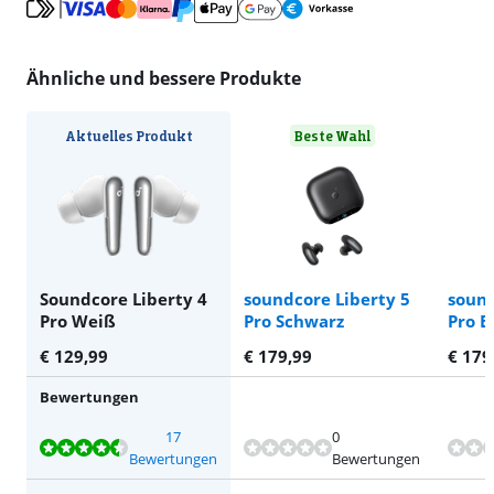
Ähnliche und bessere Produkte
Aktuelles Produkt
Beste Wahl
Soundcore Liberty 4
soundcore Liberty 5
sound
Pro Weiß
Pro Schwarz
Pro B
€
129,99
€
179,99
€
179
Bewertungen
Bewertet mit 8,7 von 10, basierend auf 17 Bewertungen.
Bewertet mit 8,7 von 10, basierend auf 17 Bewertungen.
17
0
Bewertungen
Bewertungen