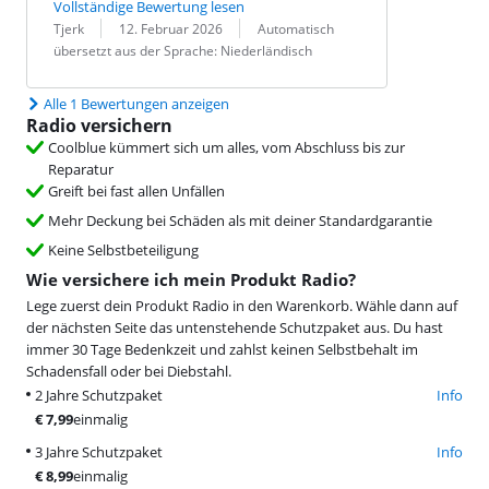
Vollständige Bewertung lesen
Bewertung von:
Datum:
Übersetzung:
Tjerk
12. Februar 2026
Automatisch
übersetzt aus der Sprache: Niederländisch
Alle 1 Bewertungen anzeigen
Radio versichern
Coolblue kümmert sich um alles, vom Abschluss bis zur
Reparatur
Greift bei fast allen Unfällen
Mehr Deckung bei Schäden als mit deiner Standardgarantie
Keine Selbstbeteiligung
Wie versichere ich mein Produkt Radio?
Lege zuerst dein Produkt Radio in den Warenkorb. Wähle dann auf
der nächsten Seite das untenstehende Schutzpaket aus. Du hast
immer 30 Tage Bedenkzeit und zahlst keinen Selbstbehalt im
Schadensfall oder bei Diebstahl.
2 Jahre Schutzpaket
Info
€
7,99
einmalig
3 Jahre Schutzpaket
Info
€
8,99
einmalig