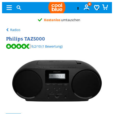
Kostenlos
umtauschen
Radios
Philips TAZ5000
Bewertet mit 9,2 von 10, basierend auf 1 Bewertung.
9,2
/10
(1 Bewertung)