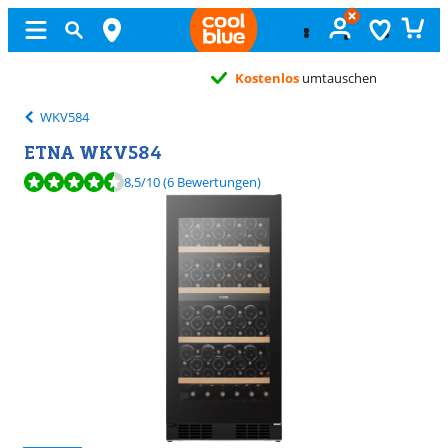
Kostenlos
umtauschen
WKV584
ETNA WKV584
Bewertet mit 8,5 von 10, basierend auf 6 Bewertungen.
8,5
/10
(6 Bewertungen)