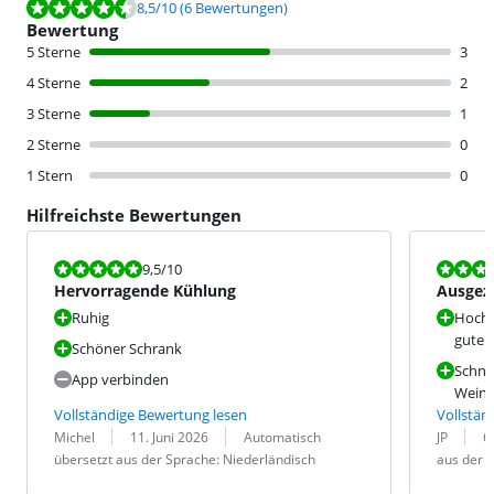
Bewertet mit 8,5 von 10, basierend auf 6 Bewertungen.
8,5
/10
(6 Bewertungen)
Bewertung
5 Sterne
3
4 Sterne
2
3 Sterne
1
2 Sterne
0
1 Stern
0
Hilfreichste Bewertungen
Bewertet mit 9,5 von 10.
Bewertet mit
9,5
/10
Hervorragende Kühlung
Ausgez
Ruhig
Hochw
guten
Schöner Schrank
Schnel
App verbinden
Wein
Vollständige Bewertung lesen
Vollstän
Bewertung von:
Datum:
Übersetzung:
Bewertung v
Datum:
Übersetzung
Michel
11. Juni 2026
Automatisch
JP
6
übersetzt aus der Sprache: Niederländisch
aus der 