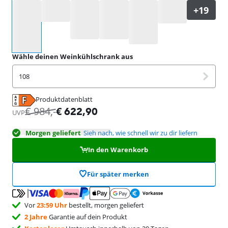
Wähle eine Option
Wähle deinen Weinkühlschrank aus
108
Produktdatenblatt
wird in neuem Tab geöffnet
€
984
,-
€
622,90
UVP
Morgen geliefert
Sieh nach, wie schnell wir zu dir liefern
In den Warenkorb
Für später merken
Vor
23:59 Uhr
bestellt, morgen geliefert
2 Jahre
Garantie auf dein Produkt