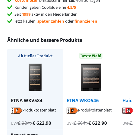
Kostenloser
Umtausch innerhalb von 30 Tagen
Kunden geben Coolblue eine
4.5/5
Seit
1999
aktiv in den Niederlanden
Jetzt kaufen,
später zahlen
oder
finanzieren
Ähnliche und bessere Produkte
Aktuelles Produkt
Beste Wahl
ETNA WKV584
ETNA WKO546
Haie
Produktdatenblatt
Produktdatenblatt
wird in neuem Tab geöffnet
wird in neuem Tab geöffnet
wird in neuem Tab geöffnet
wird in neuem Tab geöffnet
wird in neuem Tab geöffnet
€
984
,-
€
622,90
€
664
,-
€
622,90
€
UVP
UVP
UVP
Bewertungen