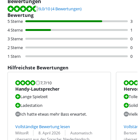
Bewertungen
Bewertet mit 9,0 von 10, basierend auf 4 Bewertungen.
9,0
/10
(4 Bewertungen)
Bewertung
5 Sterne
3
4 Sterne
1
3 Sterne
0
2 Sterne
0
1 Stern
0
Hilfreichste Bewertungen
Bewertet mit 7,7 von 10.
Bewertet mit
7,7
/10
Handy-Lautsprecher
Hervor
Lange Spielzeit
Toller
Ladestation
Solid
Ich hatte etwas mehr Bass erwartet.
Vielle
Vollständige Bewertung lesen
Vollstän
Bewertung von:
Datum:
Übersetzung:
Bewertung v
Datum:
Übersetzung
MiltonR
8. April 2026
Automatisch
Bertoni
übersetzt aus der Sprache: Niederländisch
übersetzt