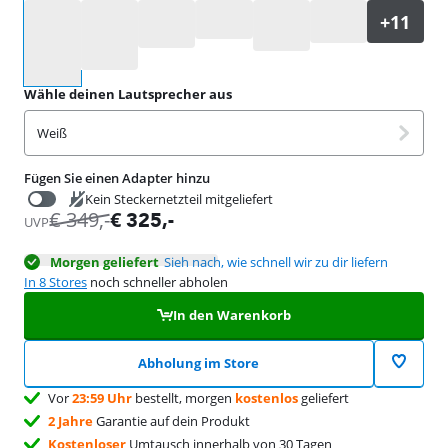
Wähle eine Option
Wähle deinen Lautsprecher aus
Weiß
Fügen Sie einen Adapter hinzu
Kein Steckernetzteil mitgeliefert
€
349
,-
€
325
,-
€
29,99
UVP
Morgen geliefert
Sieh nach, wie schnell wir zu dir liefern
In 8 Stores
noch schneller abholen
In den Warenkorb
Abholung im Store
Vor
23:59 Uhr
bestellt, morgen
kostenlos
geliefert
2 Jahre
Garantie auf dein Produkt
Kostenloser
Umtausch innerhalb von 30 Tagen