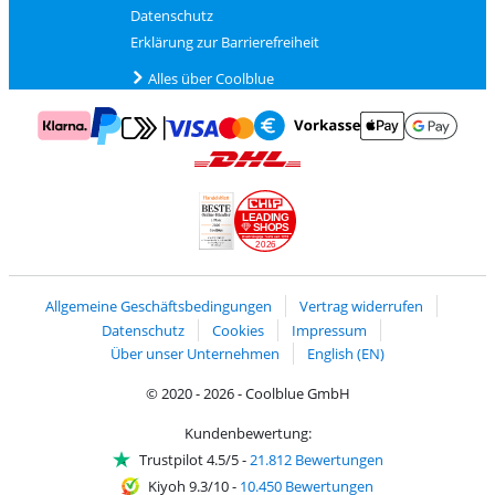
Datenschutz
Erklärung zur Barrierefreiheit
Alles über Coolblue
Zahlung mit Mastercard und Visa über Click to Pay
Zahlung mit AppleP
Zahlung mit Klarna
Zahlung mit Vorkasse
Mit Google P
Zahlung mit PayPal
Versand und Lieferung mit DHL
LEADING
SHOPS
2026
Handelsblatt
Chip Awards 2026
Allgemeine Geschäftsbedingungen
Vertrag widerrufen
Datenschutz
Cookies
Impressum
Über unser Unternehmen
English (EN)
© 2020 - 2026 - Coolblue GmbH
Kundenbewertung:
Trustpilot 4.5/5
-
21.812 Bewertungen
Kiyoh 9.3/10
-
10.450 Bewertungen