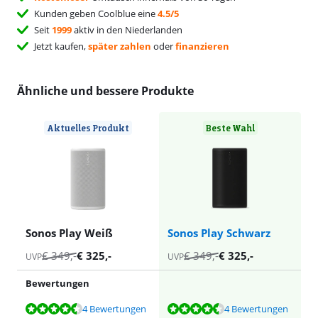
Kunden geben Coolblue eine
4.5/5
Seit
1999
aktiv in den Niederlanden
Jetzt kaufen,
später zahlen
oder
finanzieren
Ähnliche und bessere Produkte
Aktuelles Produkt
Beste Wahl
Sonos Play Weiß
Sonos Play Schwarz
€
349
,-
€
325
,-
€
349
,-
€
325
,-
UVP
UVP
Bewertungen
Bewertet mit 9,0 von 10, basierend auf 4 Bewertungen.
Bewertet mit 9,0 von 10, basierend auf 4 Bewertungen.
4 Bewertungen
4 Bewertungen