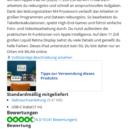
arbeitest du reibungslos und schnell an anspruchsvollen Aufgaben.
Dank des leistungsstarken M4 Prozessors verläuft das Arbeiten in
großen Programmen und Dateien reibungslos. So bearbeitest du
Tabellenkalkulationen, spielst High-End-Games und führst einfache
Foto- und Videobearbeitung durch. Du nutzt außerdem die
praktischen KI-Funktionen von Apple Intelligence. Auf dem 11 Zoll
großen Liquid Retina Display siehst du viele Details und genießt du
helle Farben. Dieses iPad unterstützt kein 5G. Du bist daher nur an
Orten mit WLAN online.
Vollständige Beschreibung ansehen
Tipps zur Verwendung dieses
Produkts
Standardmäßig mitgeliefert
Gebrauchsanleitung
(
0.47
MB)
USB-C-Kabel (1 m)
Bewertungen
Bewertet mit 9,3 von 10, basierend auf 41 Bewertungen.
9,3
/10
(41 Bewertungen)
Bewertung