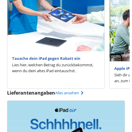
Tausche dein iPad gegen Rabatt ein
Lies hier, welchen Betrag du zurückbekommst,
Apple iP
wenn du dein altes iPad eintauschst.
Sieh dir a
an, zum Be
Lieferantenangaben
Alles ansehen