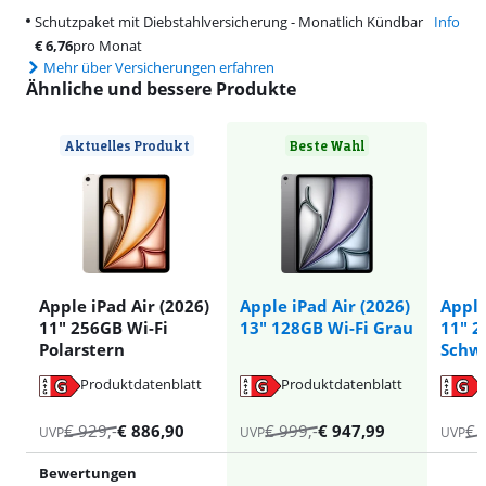
Schutzpaket mit Diebstahlversicherung - Monatlich Kündbar
Info
€
6,76
pro Monat
Mehr über Versicherungen erfahren
Ähnliche und bessere Produkte
Aktuelles Produkt
Beste Wahl
Apple iPad Air (2026)
Apple iPad Air (2026)
Apple
11" 256GB Wi-Fi
13" 128GB Wi-Fi Grau
11" 2
Polarstern
Schw
Produktdatenblatt
Produktdatenblatt
wird in neuem Tab geöffnet
wird in neuem Tab geöffnet
wird in neuem Tab geöffnet
wird in neuem Tab geöffnet
wird in neuem Tab geöffnet
€
929
,-
€
886,90
€
999
,-
€
947,99
€
UVP
UVP
UVP
Bewertungen