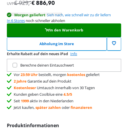
wird in neuem Tab geöffnet
€
929
,-
€
886,90
UVP
Morgen geliefert
Sieh nach, wie schnell wir zu dir liefern
In 6 Stores
noch schneller abholen
In den Warenkorb
Abholung im Store
Erhalte Rabatt auf dein neues iPad
Info
Tausche dein aktuelles Produkt ein
Berechne deinen Eintauschwert
Vor
23:59 Uhr
bestellt, morgen
kostenlos
geliefert
2 Jahre
Garantie auf dein Produkt
Kostenloser
Umtausch innerhalb von 30 Tagen
Kunden geben Coolblue eine
4.5/5
Seit
1999
aktiv in den Niederlanden
Jetzt kaufen,
später zahlen
oder
finanzieren
Produktinformationen