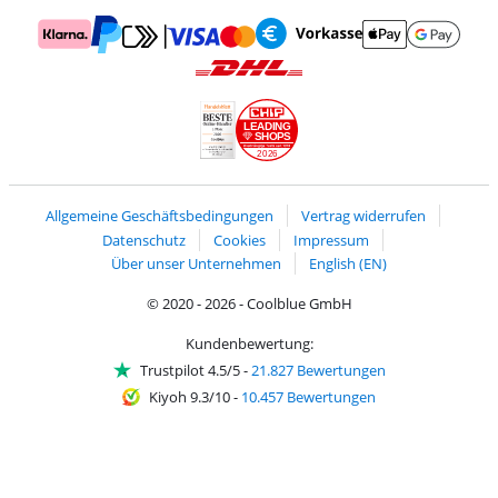
Zahlung mit Mastercard und Visa über Click to Pay
Zahlung mit AppleP
Zahlung mit Klarna
Zahlung mit Vorkasse
Mit Google P
Zahlung mit PayPal
Versand und Lieferung mit DHL
LEADING
SHOPS
2026
Handelsblatt
Chip Awards 2026
Allgemeine Geschäftsbedingungen
Vertrag widerrufen
Datenschutz
Cookies
Impressum
Über unser Unternehmen
English (EN)
© 2020 - 2026 - Coolblue GmbH
Kundenbewertung:
Trustpilot 4.5/5
-
21.827 Bewertungen
Kiyoh 9.3/10
-
10.457 Bewertungen