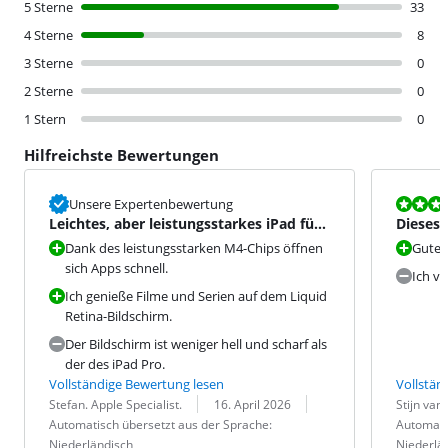
5 Sterne
33
4 Sterne
8
3 Sterne
0
2 Sterne
0
1 Stern
0
Hilfreichste Bewertungen
Bewertet mit
Unsere Expertenbewertung
Leichtes, aber leistungsstarkes iPad für
Dieses 
die meisten Aufgabe
Face ID
Dank des leistungsstarken M4-Chips öffnen
Gutes 
sich Apps schnell.
Ich ve
Ich genieße Filme und Serien auf dem Liquid
Retina-Bildschirm.
Der Bildschirm ist weniger hell und scharf als
der des iPad Pro.
Vollständige Bewertung lesen
Vollstän
Bewertung von:
Datum:
Übersetzung:
Bewertung v
Datum:
Übersetzung
Stefan. Apple Specialist.
16. April 2026
Stijn van
Automatisch übersetzt aus der Sprache:
Automati
Niederländisch
Niederlä