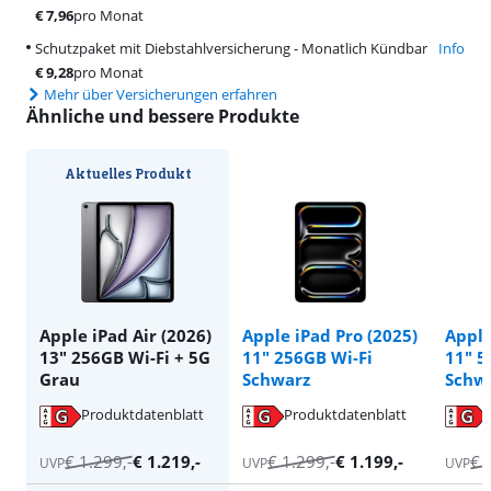
€
7,96
pro Monat
Schutzpaket mit Diebstahlversicherung - Monatlich Kündbar
Info
€
9,28
pro Monat
Mehr über Versicherungen erfahren
Ähnliche und bessere Produkte
Aktuelles Produkt
Apple iPad Air (2026)
Apple iPad Pro (2025)
Apple
13" 256GB Wi-Fi + 5G
11" 256GB Wi-Fi
11" 5
Grau
Schwarz
Schw
Produktdatenblatt
Produktdatenblatt
wird in neuem Tab geöffnet
wird in neuem Tab geöffnet
wird in neuem Tab geöffnet
wird in neuem Tab geöffnet
wird in neuem Tab geöffnet
€
1.299
,-
€
1.219
,-
€
1.299
,-
€
1.199
,-
€
UVP
UVP
UVP