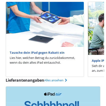
Tausche dein iPad gegen Rabatt ein
Lies hier, welchen Betrag du zurückbekommst,
Apple iP
wenn du dein altes iPad eintauschst.
Sieh dir a
an, zum Be
Lieferantenangaben
Alles ansehen