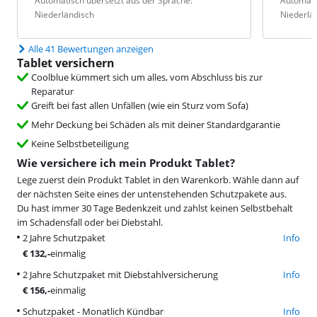
Automatisch übersetzt aus der Sprache:
Automati
Niederländisch
Niederlä
Alle 41 Bewertungen anzeigen
Tablet versichern
Coolblue kümmert sich um alles, vom Abschluss bis zur
Reparatur
Greift bei fast allen Unfällen (wie ein Sturz vom Sofa)
Mehr Deckung bei Schäden als mit deiner Standardgarantie
Keine Selbstbeteiligung
Wie versichere ich mein Produkt Tablet?
Lege zuerst dein Produkt Tablet in den Warenkorb. Wähle dann auf
der nächsten Seite eines der untenstehenden Schutzpakete aus.
Du hast immer 30 Tage Bedenkzeit und zahlst keinen Selbstbehalt
im Schadensfall oder bei Diebstahl.
2 Jahre Schutzpaket
Info
€
132
,-
einmalig
2 Jahre Schutzpaket mit Diebstahlversicherung
Info
€
156
,-
einmalig
Schutzpaket - Monatlich Kündbar
Info