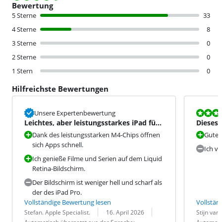
Bewertung
5 Sterne
33
4 Sterne
8
3 Sterne
0
2 Sterne
0
1 Stern
0
Hilfreichste Bewertungen
Bewertet mit
Unsere Expertenbewertung
Leichtes, aber leistungsstarkes iPad für
Dieses 
die meisten Aufgabe
Face ID
Dank des leistungsstarken M4-Chips öffnen
Gutes 
sich Apps schnell.
Ich ve
Ich genieße Filme und Serien auf dem Liquid
Retina-Bildschirm.
Der Bildschirm ist weniger hell und scharf als
der des iPad Pro.
Vollständige Bewertung lesen
Vollstän
Bewertung von:
Datum:
Übersetzung:
Bewertung v
Datum:
Übersetzung
Stefan. Apple Specialist.
16. April 2026
Stijn van