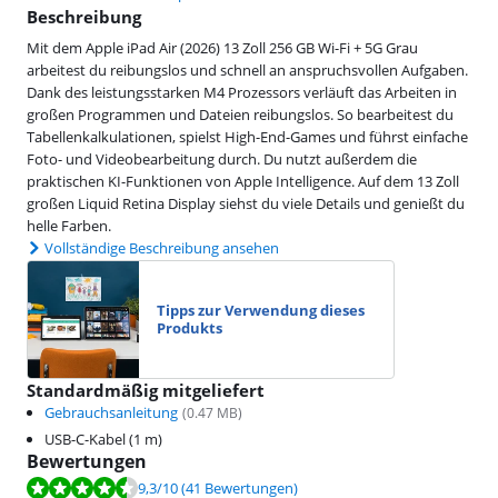
Beschreibung
Mit dem Apple iPad Air (2026) 13 Zoll 256 GB Wi-Fi + 5G Grau
arbeitest du reibungslos und schnell an anspruchsvollen Aufgaben.
Dank des leistungsstarken M4 Prozessors verläuft das Arbeiten in
großen Programmen und Dateien reibungslos. So bearbeitest du
Tabellenkalkulationen, spielst High-End-Games und führst einfache
Foto- und Videobearbeitung durch. Du nutzt außerdem die
praktischen KI-Funktionen von Apple Intelligence. Auf dem 13 Zoll
großen Liquid Retina Display siehst du viele Details und genießt du
helle Farben.
Vollständige Beschreibung ansehen
Tipps zur Verwendung dieses
Produkts
Standardmäßig mitgeliefert
Gebrauchsanleitung
(
0.47
MB)
USB-C-Kabel (1 m)
Bewertungen
Bewertet mit 9,3 von 10, basierend auf 41 Bewertungen.
9,3
/10
(41 Bewertungen)