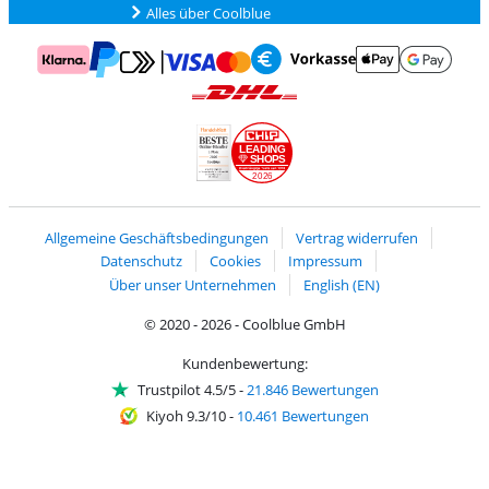
Alles über Coolblue
Zahlung mit Mastercard und Visa über Click to Pay
Zahlung mit AppleP
Zahlung mit Klarna
Zahlung mit Vorkasse
Mit Google P
Zahlung mit PayPal
Versand und Lieferung mit DHL
LEADING
SHOPS
2026
Handelsblatt
Chip Awards 2026
Allgemeine Geschäftsbedingungen
Vertrag widerrufen
Datenschutz
Cookies
Impressum
Über unser Unternehmen
English (EN)
© 2020 - 2026 - Coolblue GmbH
Kundenbewertung:
Trustpilot 4.5/5
-
21.846 Bewertungen
Kiyoh 9.3/10
-
10.461 Bewertungen