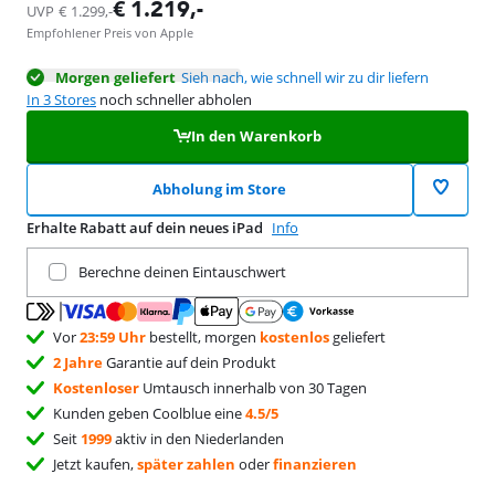
wird in neuem Tab geöffnet
€
1.219
,-
UVP
€
1.299
,-
Empfohlener Preis von Apple
Morgen geliefert
Sieh nach, wie schnell wir zu dir liefern
In 3 Stores
noch schneller abholen
In den Warenkorb
Abholung im Store
Erhalte Rabatt auf dein neues iPad
Info
Tausche dein aktuelles Produkt ein
Berechne deinen Eintauschwert
Vor
23:59 Uhr
bestellt, morgen
kostenlos
geliefert
2 Jahre
Garantie auf dein Produkt
Kostenloser
Umtausch innerhalb von 30 Tagen
Kunden geben Coolblue eine
4.5/5
Seit
1999
aktiv in den Niederlanden
Jetzt kaufen,
später zahlen
oder
finanzieren