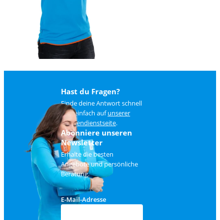
Hast du Fragen?
Finde deine Antwort schnell
und einfach auf
unserer
Kundendienstseite
.
Abonniere unseren
Newsletter
Erhalte die besten
Angebote und persönliche
Beratung.
E-Mail-Adresse