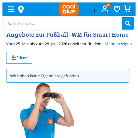
Angebote zur Fußball-WM für Smart Home
Vom 25. Mai bis zum 28. Juni 2026 erweiterst du dein Smart Home mit satten Rabatten. So bedienst du noch mehr Geräte zu Hause von deinem Smartphone aus. Mit den Videotürklingeln, WLAN-Lautsprechern und Stromsteckern sorgst du dafür, dass du keinen Augenblick der spannenden Spiele verpasst. Natürlich werden all deine Smart-Home-Angebote kostenlos zu dir nach Hause geliefert. Hier findest du alle teilnehmenden Modelle dieser Aktion.
Mehr anzeigen
Filter
Wir haben keine Ergebnisse gefunden.