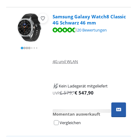
Samsung Galaxy Watch8 Classic
4G Schwarz 46 mm
Bewertet mit 8,7 von 10, basierend auf 20 Bewertungen.
20 Bewertungen
4G und WLAN
Kein Ladegerät mitgeliefert
€
579
,-
€
547,90
UVP
Momentan ausverkauft
Vergleichen