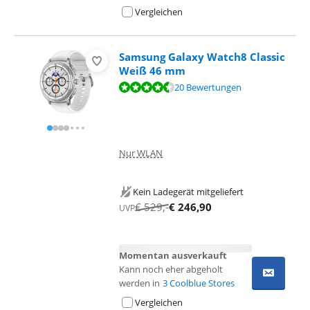
Vergleichen
Samsung Galaxy Watch8 Classic
Weiß 46 mm
Bewertet mit 8,7 von 10, basierend auf 20 Bewertungen.
20 Bewertungen
Nur WLAN
Kein Ladegerät mitgeliefert
€
529
,-
€
246,90
UVP
Momentan ausverkauft
Kann noch eher abgeholt
werden in
3 Coolblue Stores
Vergleichen