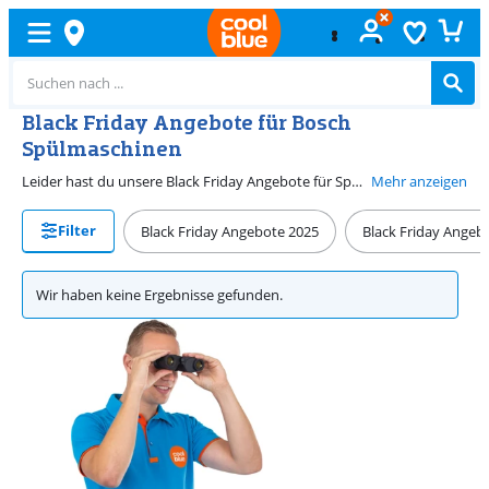
Black Friday Angebote für Bosch
Spülmaschinen
Leider hast du unsere Black Friday Angebote für Spülmaschinen verpasst. Suchst du dennoch eine neue Spülmaschine mit Rabatt? Auf unserer Angebotsseite für Bosch Produkte findest du die aktuellen Geräte zu einem tollen Preis. Wenn du häufig Plastikbehälter und Schalen verwendest, ist ein Modell mit Zeolith die beste Wahl. Die Körner im Boden sorgen dafür, dass das Geschirr schön trocken aus der Spülmaschinen kommt. Wählst du eine Einbauspülmaschine? Dann beachte genau die Nischenmaße.
Mehr anzeigen
Filter
Black Friday Angebote 2025
Black Friday Angeb
Wir haben keine Ergebnisse gefunden.