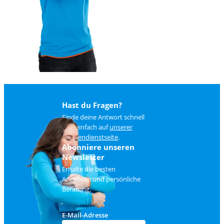
Hast du Fragen?
Finde deine Antwort schnell
und einfach auf
unserer
Kundendienstseite
.
Abonniere unseren
Newsletter
Erhalte die besten
Angebote und persönliche
Beratung.
E-Mail-Adresse