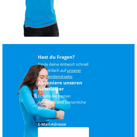
Hast du Fragen?
Finde deine Antwort schnell
und einfach auf
unserer
Kundendienstseite
.
Abonniere unseren
Newsletter
Erhalte die besten
Angebote und persönliche
Beratung.
E-Mail-Adresse