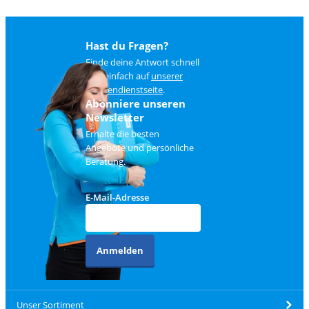
Hast du Fragen?
Finde deine Antwort schnell
und einfach auf
unserer
Kundendienstseite
.
Abonniere unseren
Newsletter
Erhalte die besten
Angebote und persönliche
Beratung.
E-Mail-Adresse
Anmelden
Unser Sortiment