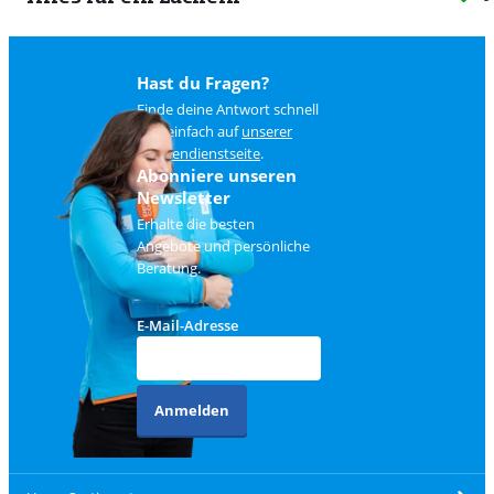
Hast du Fragen?
Finde deine Antwort schnell
und einfach auf
unserer
Kundendienstseite
.
Abonniere unseren
Newsletter
Erhalte die besten
Angebote und persönliche
Beratung.
E-Mail-Adresse
Anmelden