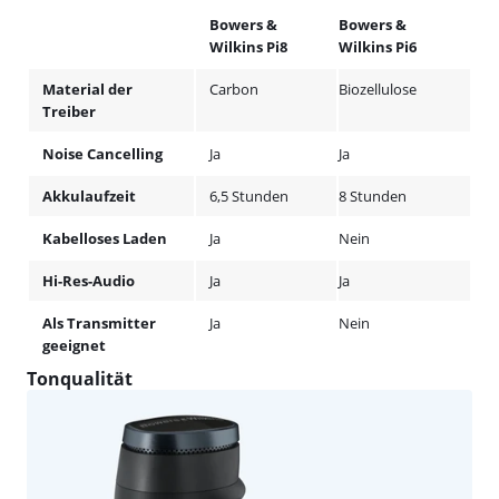
Bowers &
Bowers &
Wilkins Pi8
Wilkins Pi6
Material der
Carbon
Biozellulose
Treiber
Noise Cancelling
Ja
Ja
Akkulaufzeit
6,5 Stunden
8 Stunden
Kabelloses Laden
Ja
Nein
Hi-Res-Audio
Ja
Ja
Als Transmitter
Ja
Nein
geeignet
Tonqualität