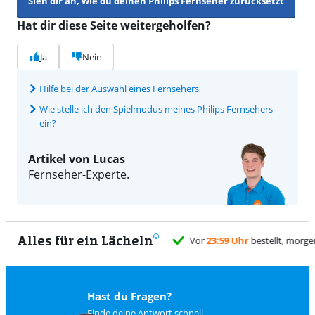
Sieh dir an, wie du deinen Philips Fernseher zurücksetzt
Hat dir diese Seite weitergeholfen?
Ja
Nein
Hilfe bei der Auswahl eines Fernsehers
Wie stelle ich den Spielmodus meines Philips Fernsehers
ein?
Artikel von Lucas
Fernseher-Experte.
Alles für ein Lächeln
9
Hast du Fragen?
Finde deine Antwort schnell