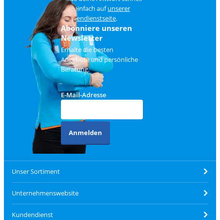
und einfach auf
unserer
Kundendienstseite
.
Abonniere unseren
Newsletter
Erhalte die besten
Angebote und persönliche
Beratung.
E-Mail-Adresse
Anmelden
Unser Sortiment
Unternehmenswebsite
Kundendienst