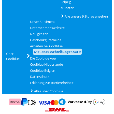
Leipzig
Münster
Alle unsere 9 Stores ansehen
Unser Sortiment
Unternehmenswebsite
Neuigkeiten
Geschenkgutscheine
Arbeiten bei Coolblue
Stellenausschreibungen satt!
Über
Die Coolblue App
Coolblue
Coolblue Niederlande
Coolblue Belgien
Datenschutz
Erklärung zur Barrierefreiheit
Alles über Coolblue
Zahlung mit Mastercard und Visa über Click to Pay
Zahlung mit AppleP
Zahlung mit Klarna
Zahlung mit Vorkasse
Mit Google P
Zahlung mit PayPal