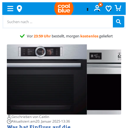
Kostenlos
umtauschen
Geschrieben von Caitlin
Aktualisiert am
20. Januar 2025
·
13:36
Was hat Einfluss auf die