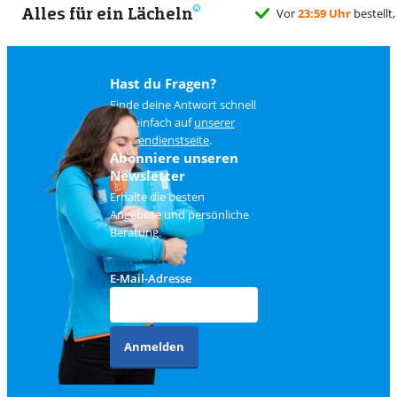
Alles für ein Lächeln
Hast du Fragen?
Finde deine Antwort schnell
und einfach auf
unserer
Kundendienstseite
.
Abonniere unseren
Newsletter
Erhalte die besten
Angebote und persönliche
Beratung.
E-Mail-Adresse
Anmelden