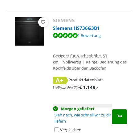
Siemens HS736G3B1
Bewertet mit 10 von 10, basierend auf 1 Bewertung.
1 Bewertung
Geeignet für Nischenhöhe 60
cm
|
Vollwertig
|
Kein(e) Bedienung des
Kochfelds über den Backofen
A+
Produktdatenblatt
wird in neuem Tab geöffnet
€
2.932
,-
€
1.149
,-
UVP
Morgen geliefert
Sieh nach, wie schnell wir zu dir
liefern
Vergleichen