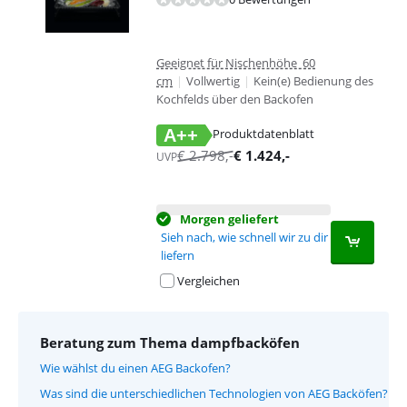
Geeignet für Nischenhöhe 60
cm
|
Vollwertig
|
Kein(e) Bedienung des
Kochfelds über den Backofen
A++
Produktdatenblatt
wird in neuem Tab geöffnet
€
2.798
,-
€
1.424
,-
UVP
Morgen geliefert
Sieh nach, wie schnell wir zu dir
liefern
Vergleichen
Beratung zum Thema dampfbacköfen
Wie wählst du einen AEG Backofen?
Was sind die unterschiedlichen Technologien von AEG Backöfen?