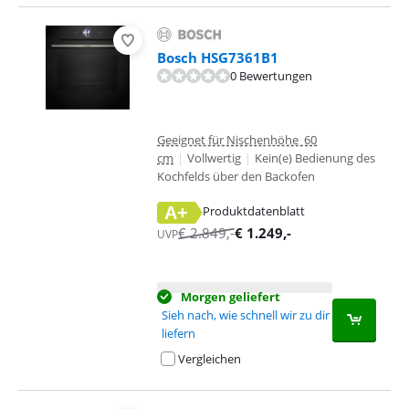
Bosch HSG7361B1
0 Bewertungen
Geeignet für Nischenhöhe 60
cm
|
Vollwertig
|
Kein(e) Bedienung des
Kochfelds über den Backofen
A+
Produktdatenblatt
wird in neuem Tab geöffnet
€
2.849
,-
€
1.249
,-
UVP
Morgen geliefert
Sieh nach, wie schnell wir zu dir
liefern
Vergleichen