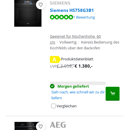
Siemens HS758G3B1
Bewertet mit 9,6 von 10, basierend auf 1 Bewertung.
1 Bewertung
Geeignet für Nischenhöhe 60
cm
|
Vollwertig
|
Kein(e) Bedienung des
Kochfelds über den Backofen
A
Produktdatenblatt
wird in neuem Tab geöffnet
€
3.058
,-
€
1.380
,-
UVP
Morgen geliefert
Sieh nach, wie schnell wir zu dir
liefern
Vergleichen