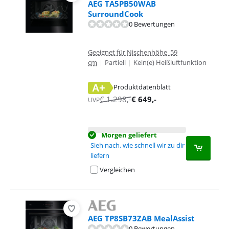
AEG TA5PB50WAB
SurroundCook
0 Bewertungen
Geeignet für Nischenhöhe 59
cm
|
Partiell
|
Kein(e) Heißluftfunktion
A+
Produktdatenblatt
wird in neuem Tab geöffnet
€
1.298
,-
€
649
,-
UVP
Morgen geliefert
Sieh nach, wie schnell wir zu dir
liefern
Vergleichen
AEG TP8SB73ZAB MealAssist
0 Bewertungen