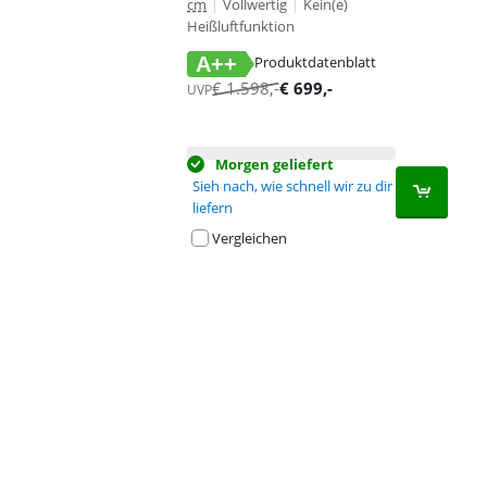
cm
|
Vollwertig
|
Kein(e)
Heißluftfunktion
A++
Produktdatenblatt
wird in neuem Tab geöffnet
€
1.598
,-
€
699
,-
UVP
Morgen geliefert
Sieh nach, wie schnell wir zu dir
liefern
Vergleichen
Advertentie