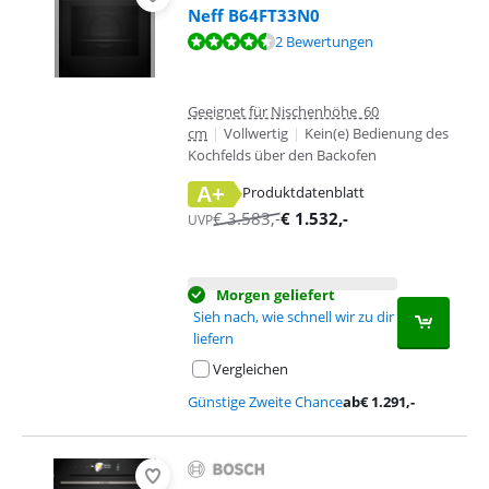
Neff B64FT33N0
Bewertet mit 9,0 von 10, basierend auf 2 Bewertungen.
2 Bewertungen
Geeignet für Nischenhöhe 60
cm
|
Vollwertig
|
Kein(e) Bedienung des
Kochfelds über den Backofen
A+
Produktdatenblatt
wird in neuem Tab geöffnet
€
3.583
,-
€
1.532
,-
UVP
Morgen geliefert
Sieh nach, wie schnell wir zu dir
liefern
Vergleichen
Günstige Zweite Chance
ab
€
1.291
,-