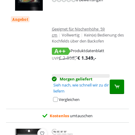
Angebot
Geeignet für Nischenhöhe 59
cm
|
Vollwertig
|
Kein(e) Bedienung des
Kochfelds über den Backofen
A++
Produktdatenblatt
wird in neuem Tab geöffnet
€
2.858
,-
€
1.349
,-
UVP
Morgen geliefert
Sieh nach, wie schnell wir zu dir
liefern
Vergleichen
Kostenlos
umtauschen