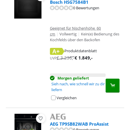
Bosch HSG7584B1
0 Bewertungen
Geeignet für Nischenhöhe 60
cm
|
Vollwertig
|
Kein(e) Bedienung des
Kochfelds über den Backofen
A+
Produktdatenblatt
wird in neuem Tab geöffnet
€
3.236
,-
€
1.849
,-
UVP
Morgen geliefert
Sieh nach, wie schnell wir zu dir
liefern
Vergleichen
AEG TP9SB82WAB ProAssist
0 Bewertungen