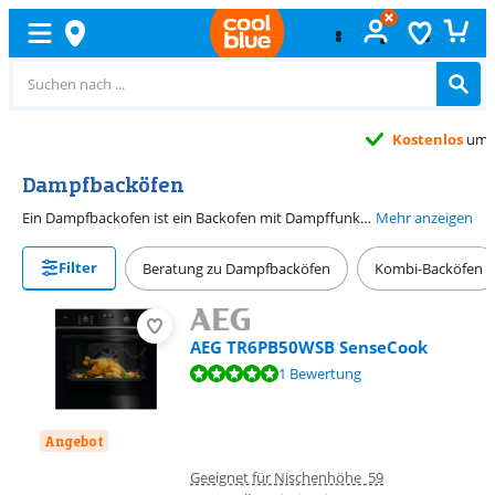
Kostenlos
umtauschen
Dampfbacköfen
Ein Dampfbackofen ist ein Backofen mit Dampffunktion. Anstelle von Heißluft wird bei diesen Modellen Wasserdampf verwendet. Öl und Butter werden nicht benötigt, sodass die Zubereitung wesentlich gesünder ist. Außerdem bleiben Aromen und Vitamine bewahrt. Worauf musst du bei einem Dampfbackofen achten? Zunächst auf die Art der Dampffunktion: teilweise oder vollwertig. Wenn der Backofen zum Teil mit Dampf funktioniert, ist es eigentlich ein Dampfbackofen. Dann wird nur zu Beginn des Garprozesses Dampf verwendet. Er eignet sich zum Backen von Lasagne, Pizza, Kuchen und Brot, ganz ohne Austrocknen. In einem Modell mit vollwertiger Dampffunktion bereitest du komplette Mahlzeiten zu. Hier ist der Dampf von Anfang bis Ende des Backvorgangs anwesend.
Mehr anzeigen
Filter
Beratung zu Dampfbacköfen
Kombi-Backöfen
AEG TR6PB50WSB SenseCook
Bewertet mit 10 von 10, basierend auf 1 Bewertung.
1 Bewertung
Angebot
Geeignet für Nischenhöhe 59