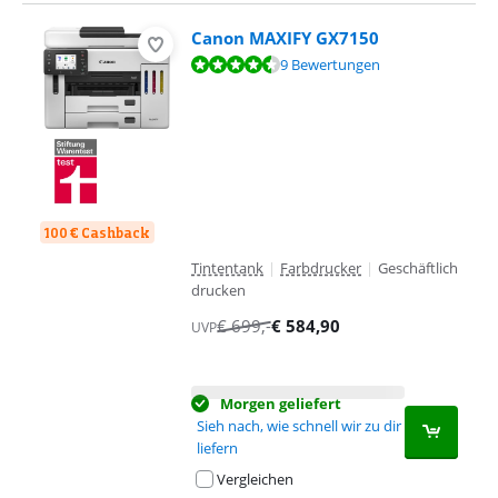
Canon MAXIFY GX7150
Bewertet mit 8,8 von 10, basierend auf 9 Bewertungen.
9 Bewertungen
100 € Cashback
Tintentank
|
Farbdrucker
|
Geschäftlich
drucken
€
699
,-
€
584,90
UVP
Morgen geliefert
Sieh nach, wie schnell wir zu dir
liefern
Vergleichen