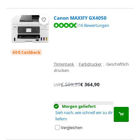
Canon MAXIFY GX4050
Bewertet mit 9,1 von 10, basierend auf 16 Bewertungen.
16 Bewertungen
60 € Cashback
Tintentank
|
Farbdrucker
|
Geschäftlich
drucken
€
509,99
€
364,90
UVP
Morgen geliefert
Sieh nach, wie schnell wir zu dir
liefern
Vergleichen