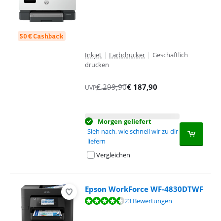
50 € Cashback
Inkjet
|
Farbdrucker
|
Geschäftlich
drucken
€
299,90
€
187,90
UVP
Morgen geliefert
Sieh nach, wie schnell wir zu dir
liefern
Vergleichen
Epson WorkForce WF-4830DTWF
Bewertet mit 9,2 von 10, basierend auf 23 Bewertungen.
23 Bewertungen