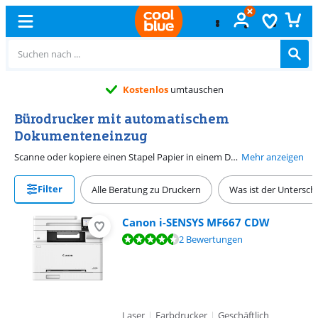
Kostenlos
umtauschen
Bürodrucker mit automatischem
Dokumenteneinzug
Scanne oder kopiere einen Stapel Papier in einem Durchgang mit diesen Bürodruckern mit automatischem Dokumenteneinzug. Ein automatischer Dokumenteneinzug oder ADF ist eine Hilfsvorrichtung auf der Oberseite des Druckers. Diese Vorrichtung kopiert oder scannt deine Dokumente automatisch. Die unten aufgeführten Bürodrucker haben eine Druckgeschwindigkeit von mindestens 15 Seiten und eine Einzugkapazität von mindestens 100 Blatt Papier. Das macht diese Drucker mit ADF bürotauglich, damit du schnell und effizient arbeiten kannst.
Mehr anzeigen
Filter
Alle Beratung zu Druckern
Was ist der Untersch
Canon i-SENSYS MF667 CDW
Bewertet mit 9,4 von 10, basierend auf 2 Bewertungen.
2 Bewertungen
Laser
|
Farbdrucker
|
Geschäftlich