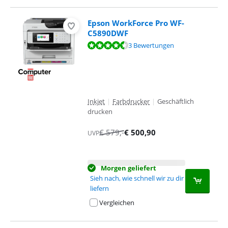
Epson WorkForce Pro WF-
C5890DWF
Bewertet mit 9,1 von 10, basierend auf 3 Bewertungen.
3 Bewertungen
Inkjet
|
Farbdrucker
|
Geschäftlich
drucken
€
579
,-
€
500,90
UVP
Morgen geliefert
Sieh nach, wie schnell wir zu dir
liefern
Vergleichen