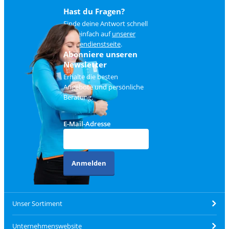
Hast du Fragen?
Finde deine Antwort schnell
und einfach auf
unserer
Kundendienstseite
.
Abonniere unseren
Newsletter
Erhalte die besten
Angebote und persönliche
Beratung.
E-Mail-Adresse
Anmelden
Unser Sortiment
Unternehmenswebsite