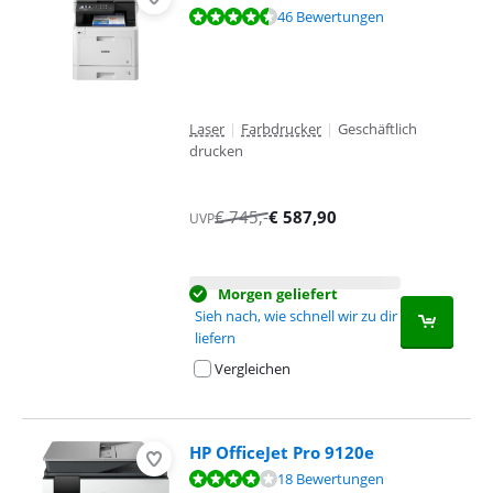
Bewertet mit 8,6 von 10, basierend auf 46 Bewertungen.
46 Bewertungen
Laser
|
Farbdrucker
|
Geschäftlich
drucken
€
745
,-
€
587,90
UVP
Morgen geliefert
Sieh nach, wie schnell wir zu dir
liefern
Vergleichen
HP OfficeJet Pro 9120e
Bewertet mit 7,9 von 10, basierend auf 18 Bewertungen.
18 Bewertungen