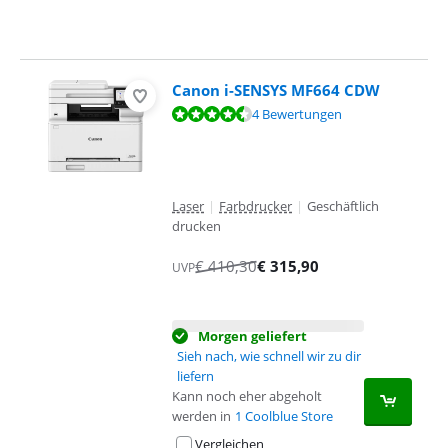
Canon i-SENSYS MF664 CDW
Bewertet mit 9,0 von 10, basierend auf 4 Bewertungen.
4 Bewertungen
Laser
|
Farbdrucker
|
Geschäftlich
drucken
€
410,30
€
315,90
UVP
Morgen geliefert
Sieh nach, wie schnell wir zu dir
liefern
Kann noch eher abgeholt
werden in
1 Coolblue Store
Vergleichen