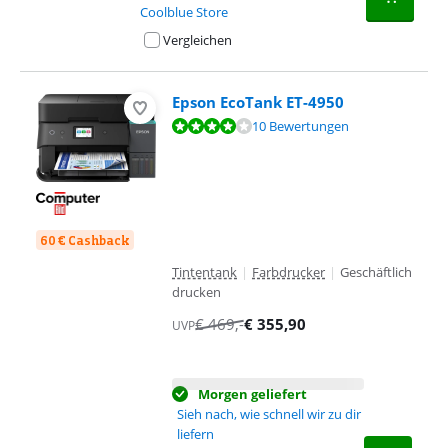
Coolblue Store
Vergleichen
Epson EcoTank ET-4950
Bewertet mit 7,7 von 10, basierend auf 10 Bewertungen.
10 Bewertungen
60 € Cashback
Tintentank
|
Farbdrucker
|
Geschäftlich
drucken
€
469
,-
€
355,90
UVP
Morgen geliefert
Sieh nach, wie schnell wir zu dir
liefern