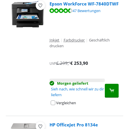
Epson WorkForce WF-7840DTWF
Bewertet mit 9,0 von 10, basierend auf 47 Bewertungen.
47 Bewertungen
Inkjet
|
Farbdrucker
|
Geschäftlich
drucken
€
299
,-
€
253,90
UVP
Morgen geliefert
Sieh nach, wie schnell wir zu dir
liefern
Vergleichen
HP OfficeJet Pro 8134e