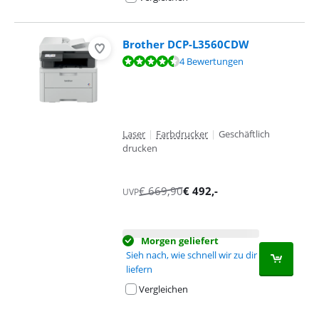
Brother DCP-L3560CDW
Bewertet mit 9,3 von 10, basierend auf 4 Bewertungen.
4 Bewertungen
Laser
|
Farbdrucker
|
Geschäftlich
drucken
€
669,90
€
492
,-
UVP
Morgen geliefert
Sieh nach, wie schnell wir zu dir
liefern
Vergleichen