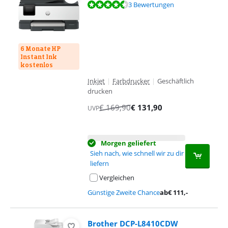
Bewertet mit 8,8 von 10, basierend auf 3 Bewertungen.
3 Bewertungen
6 Monate HP
Instant Ink
kostenlos
Inkjet
|
Farbdrucker
|
Geschäftlich
drucken
€
169,90
€
131,90
UVP
Morgen geliefert
Sieh nach, wie schnell wir zu dir
liefern
Vergleichen
Günstige Zweite Chance
ab
€
111
,-
Brother DCP-L8410CDW