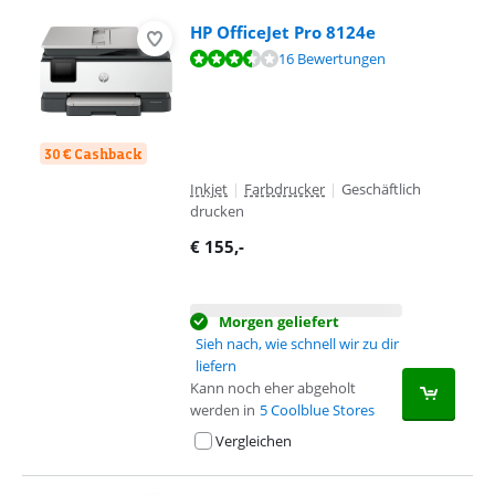
HP OfficeJet Pro 8124e
Bewertet mit 7,2 von 10, basierend auf 16 Bewertungen.
16 Bewertungen
30 € Cashback
Inkjet
|
Farbdrucker
|
Geschäftlich
drucken
€
155
,-
Morgen geliefert
Sieh nach, wie schnell wir zu dir
liefern
Kann noch eher abgeholt
werden in
5 Coolblue Stores
Vergleichen