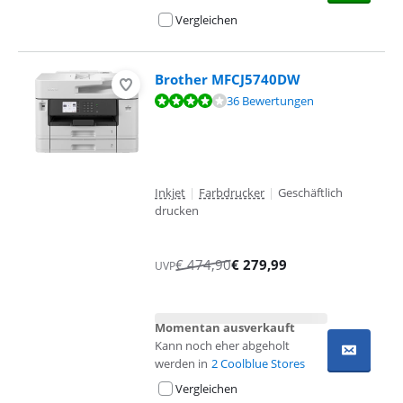
Vergleichen
Brother MFCJ5740DW
Bewertet mit 8,4 von 10, basierend auf 36 Bewertungen.
36 Bewertungen
Inkjet
|
Farbdrucker
|
Geschäftlich
drucken
€
474,90
€
279,99
UVP
Momentan ausverkauft
Kann noch eher abgeholt
werden in
2 Coolblue Stores
Vergleichen