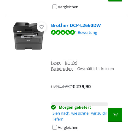
Vergleichen
Brother DCP-L2660DW
Bewertet mit 10 von 10, basierend auf 1 Bewertung.
1 Bewertung
Laser
|
Kein(e)
Farbdrucker
|
Geschäftlich drucken
€
423
,-
€
279,90
UVP
Morgen geliefert
Sieh nach, wie schnell wir zu dir
liefern
Vergleichen