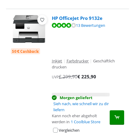
HP OfficeJet Pro 9132e
Bewertet mit 8,2 von 10, basierend auf 13 Bewertungen.
13 Bewertungen
50 € Cashback
Inkjet
|
Farbdrucker
|
Geschäftlich
drucken
€
299,90
€
225,90
UVP
Morgen geliefert
Sieh nach, wie schnell wir zu dir
liefern
Kann noch eher abgeholt
werden in
1 Coolblue Store
Vergleichen