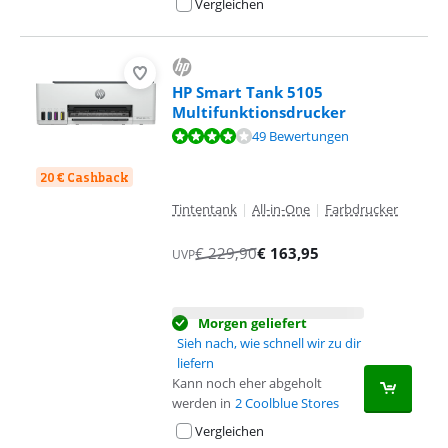
Vergleichen
HP Smart Tank 5105
Multifunktionsdrucker
Bewertet mit 8,3 von 10, basierend auf 49 Bewertungen.
49 Bewertungen
20 € Cashback
Tintentank
|
All-in-One
|
Farbdrucker
€
229,90
€
163,95
UVP
Morgen geliefert
Sieh nach, wie schnell wir zu dir
liefern
Kann noch eher abgeholt
werden in
2 Coolblue Stores
Vergleichen