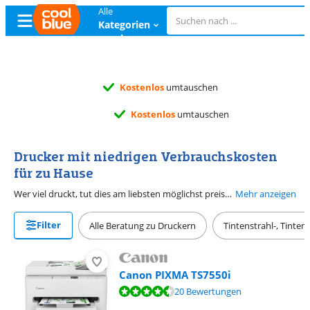
Alle
Kategorien
ansehen
Kostenlos
umtauschen
Kostenlos
umtauschen
Drucker mit niedrigen Verbrauchskosten
für zu Hause
Wer viel druckt, tut dies am liebsten möglichst preiswert. Ein Drucker mit niedrigen Verbrauchskosten für zu Hause macht Drucken günstig. Es gibt Drucker mit einem Tintentank, wie den Epson EcoTank. Drucker mit Tintentank drucken mit einem Tintenfläschchen tausende Seiten. Hiermit bezahlst du unter 1 Cent pro Seite. Ansonsten hast du die Wahl, einen Tintenservice, wie HP Instant Ink oder Epson ReadyPrint in Anspruch zu nehmen. Mit einem solchen Tintenabo zahlst du für eine gewisse Seitenanzahl einen bestimmten Betrag pro Monat. Das Abo ist monatlich kündbar, wodurch du dich nicht dauerhaft bindest. Achte allerdings darauf, dass dein Drucker für HP Instant Ink bzw. Epson ReadyPrint geeignet ist.
Mehr anzeigen
Filter
Alle Beratung zu Druckern
Tintenstrahl-, Tinte
Canon PIXMA TS7550i
Bewertet mit 8,6 von 10, basierend auf 20 Bewertungen.
20 Bewertungen