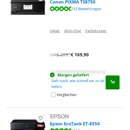
Canon PIXMA TS8750
Bewertet mit 9,4 von 10, basierend auf 32 Bewertungen.
32 Bewertungen
Inkjet
|
All-in-One
|
Farbdrucker
€
259
,-
€
169,90
UVP
Morgen geliefert
Sieh nach, wie schnell wir zu dir
liefern
Vergleichen
Epson EcoTank ET-8550