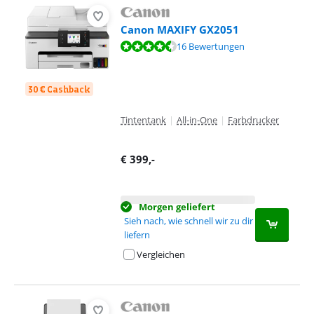
Canon MAXIFY GX2051
Bewertet mit 8,8 von 10, basierend auf 16 Bewertungen.
16 Bewertungen
30 € Cashback
Tintentank
|
All-in-One
|
Farbdrucker
€
399
,-
Morgen geliefert
Sieh nach, wie schnell wir zu dir
liefern
Vergleichen