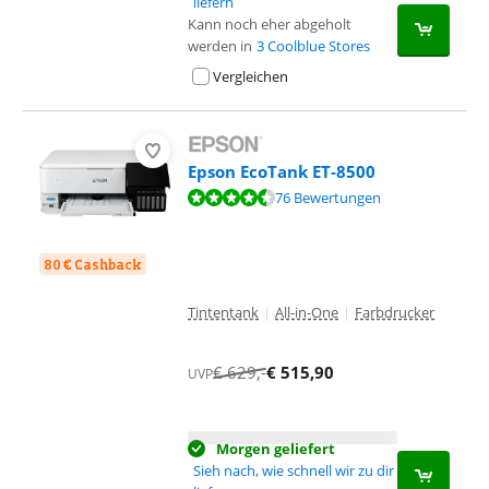
liefern
Kann noch eher abgeholt
werden in
3 Coolblue Stores
Vergleichen
Epson EcoTank ET-8500
Bewertet mit 9,1 von 10, basierend auf 76 Bewertungen.
76 Bewertungen
80 € Cashback
Tintentank
|
All-in-One
|
Farbdrucker
€
629
,-
€
515,90
UVP
Morgen geliefert
Sieh nach, wie schnell wir zu dir