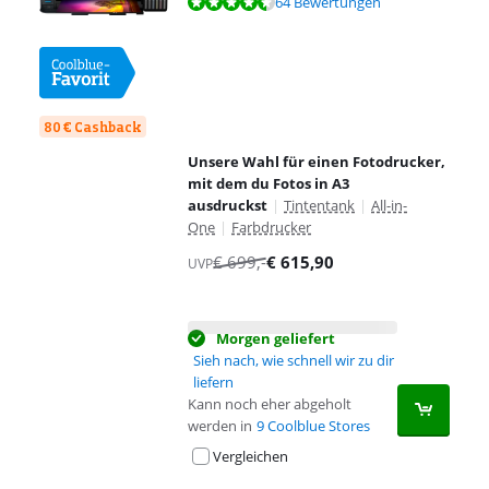
Bewertet mit 8,9 von 10, basierend auf 64 Bewertungen.
64 Bewertungen
80 € Cashback
Unsere Wahl für einen Fotodrucker,
mit dem du Fotos in A3
ausdruckst
|
Tintentank
|
All-in-
One
|
Farbdrucker
€
699
,-
€
615,90
UVP
Morgen geliefert
Sieh nach, wie schnell wir zu dir
liefern
Kann noch eher abgeholt
werden in
9 Coolblue Stores
Vergleichen