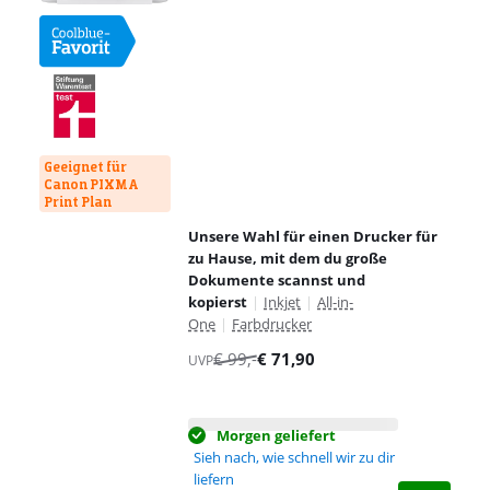
Geeignet für
Canon PIXMA
Print Plan
Unsere Wahl für einen Drucker für
zu Hause, mit dem du große
Dokumente scannst und
kopierst
|
Inkjet
|
All-in-
One
|
Farbdrucker
€
99
,-
€
71,90
UVP
Morgen geliefert
Sieh nach, wie schnell wir zu dir
liefern