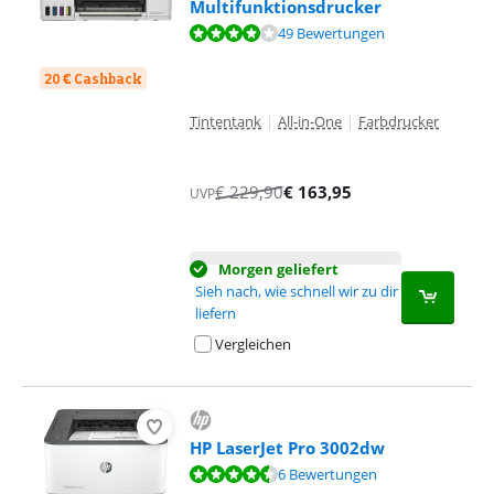
Multifunktionsdrucker
Bewertet mit 8,3 von 10, basierend auf 49 Bewertungen.
49 Bewertungen
20 € Cashback
Tintentank
|
All-in-One
|
Farbdrucker
€
229,90
€
163,95
UVP
Morgen geliefert
Sieh nach, wie schnell wir zu dir
liefern
Vergleichen
HP LaserJet Pro 3002dw
Bewertet mit 8,9 von 10, basierend auf 6 Bewertungen.
6 Bewertungen