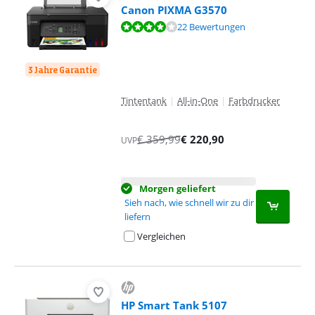
Canon PIXMA G3570
Bewertet mit 8,4 von 10, basierend auf 22 Bewertungen.
22 Bewertungen
3 Jahre Garantie
Tintentank
|
All-in-One
|
Farbdrucker
€
359,99
€
220,90
UVP
Morgen geliefert
Sieh nach, wie schnell wir zu dir
liefern
Vergleichen
HP Smart Tank 5107