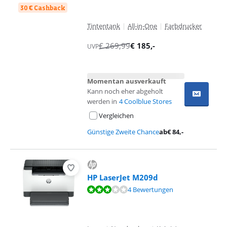
30 € Cashback
Tintentank
|
All-in-One
|
Farbdrucker
€
269,99
€
185
,-
UVP
Momentan ausverkauft
Kann noch eher abgeholt
werden in
4 Coolblue Stores
Vergleichen
Günstige Zweite Chance
ab
€
84
,-
HP LaserJet M209d
Bewertet mit 5,8 von 10, basierend auf 4 Bewertungen.
4 Bewertungen