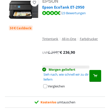
Epson EcoTank ET-2950
Bewertet mit 8,5 von 10, basierend auf 23 Bewertungen.
23 Bewertungen
50 € Cashback
Tintentank
|
All-in-One
|
Farbdrucker
€
299
,-
€
236,90
UVP
Morgen geliefert
Sieh nach, wie schnell wir zu dir
liefern
Vergleichen
Kostenlos
umtauschen