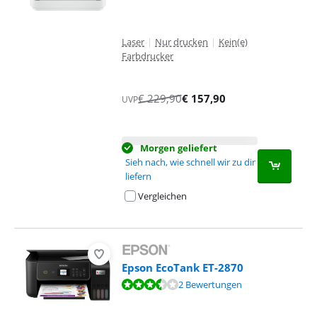
Laser
|
Nur drucken
|
Kein(e)
Farbdrucker
€
229,90
€
157,90
UVP
Morgen geliefert
Sieh nach, wie schnell wir zu dir
liefern
Vergleichen
Epson EcoTank ET-2870
Bewertet mit 6,8 von 10, basierend auf 2 Bewertungen.
2 Bewertungen