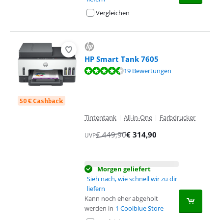
Vergleichen
HP Smart Tank 7605
Bewertet mit 8,9 von 10, basierend auf 19 Bewertungen.
19 Bewertungen
50 € Cashback
Tintentank
|
All-in-One
|
Farbdrucker
€
449,90
€
314,90
UVP
Morgen geliefert
Sieh nach, wie schnell wir zu dir
liefern
Kann noch eher abgeholt
werden in
1 Coolblue Store