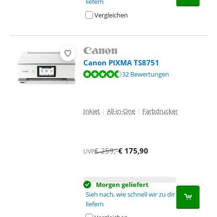
liefern
Vergleichen
Canon PIXMA TS8751
Bewertet mit 9,4 von 10, basierend auf 32 Bewertungen.
32 Bewertungen
Inkjet
|
All-in-One
|
Farbdrucker
€
259
,-
€
175,90
UVP
Morgen geliefert
Sieh nach, wie schnell wir zu dir
liefern