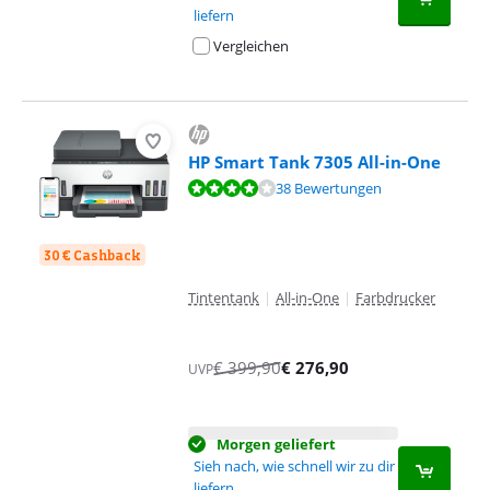
liefern
Vergleichen
HP Smart Tank 7305 All-in-One
Bewertet mit 8,4 von 10, basierend auf 38 Bewertungen.
38 Bewertungen
30 € Cashback
Tintentank
|
All-in-One
|
Farbdrucker
€
399,90
€
276,90
UVP
Morgen geliefert
Sieh nach, wie schnell wir zu dir
liefern