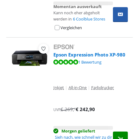
Momentan ausverkauft
Kann noch eher abgeholt
werden in
6 Coolblue Stores
Vergleichen
Epson Expression Photo XP-980
Bewertet mit 9,6 von 10, basierend auf 1 Bewertung.
1 Bewertung
Inkjet
|
All-in-One
|
Farbdrucker
€
269
,-
€
242,90
UVP
Morgen geliefert
Sieh nach, wie schnell wir zu dir