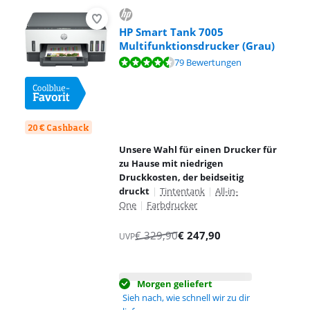
HP Smart Tank 7005
Multifunktionsdrucker (Grau)
Bewertet mit 8,7 von 10, basierend auf 79 Bewertungen.
79 Bewertungen
20 € Cashback
Unsere Wahl für einen Drucker für
zu Hause mit niedrigen
Druckkosten, der beidseitig
druckt
|
Tintentank
|
All-in-
One
|
Farbdrucker
€
329,90
€
247,90
UVP
Morgen geliefert
Sieh nach, wie schnell wir zu dir