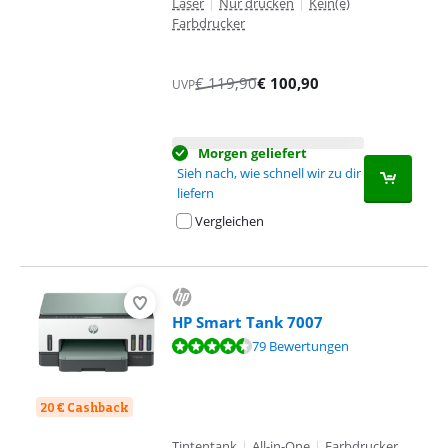
Laser
|
Nur drucken
|
Kein(e)
Farbdrucker
€
119,90
€
100,90
UVP
Morgen geliefert
Sieh nach, wie schnell wir zu dir
liefern
Vergleichen
HP Smart Tank 7007
Bewertet mit 8,7 von 10, basierend auf 79 Bewertungen.
79 Bewertungen
20 € Cashback
Tintentank
|
All-in-One
|
Farbdrucker