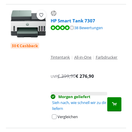
HP Smart Tank 7307
Bewertet mit 8,4 von 10, basierend auf 38 Bewertungen.
38 Bewertungen
30 € Cashback
Tintentank
|
All-in-One
|
Farbdrucker
€
399,90
€
276,90
UVP
Morgen geliefert
Sieh nach, wie schnell wir zu dir
liefern
Vergleichen