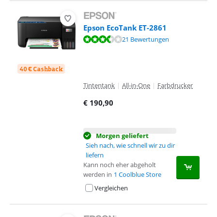
Epson EcoTank ET-2861
Bewertet mit 7,3 von 10, basierend auf 21 Bewertungen.
21 Bewertungen
40 € Cashback
Tintentank
|
All-in-One
|
Farbdrucker
€
190,90
Morgen geliefert
Sieh nach, wie schnell wir zu dir
liefern
Kann noch eher abgeholt
werden in
1 Coolblue Store
Vergleichen