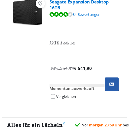
Seagate Expansion Desktop
16TB
Bewertet mit 8,3 von 10, basierend auf 84 Bewertungen.
84 Bewertungen
16 TB Speicher
€
564,99
€
541,90
UVP
Momentan ausverkauft
Vergleichen
Alles für ein Lächeln
Vor
morgen 23:59 Uhr
bestellt, Montag
kostenlos
geliefert