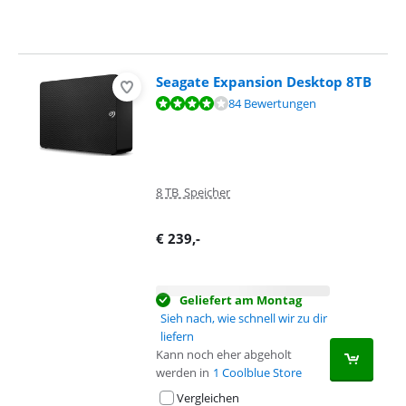
Seagate Expansion Desktop 8TB
Bewertet mit 8,3 von 10, basierend auf 84 Bewertungen.
84 Bewertungen
8 TB Speicher
€
239
,-
Geliefert am Montag
Sieh nach, wie schnell wir zu dir
liefern
Kann noch eher abgeholt
werden in
1 Coolblue Store
Vergleichen