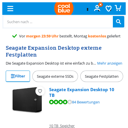
llt, Montag
kostenlos
geliefert
Seagate Expansion Desktop externe
Festplatten
Die Seagate Expansion Desktop ist eine einfach zu bedienende externe 3,5-Zoll-Festplatte. Dank der USB 3.0-Verbindung kannst du deine Dateien auch blitzschnell von und zur Seagate Expansion Desktop lesen und schreiben.
Mehr anzeigen
Filter
Seagate externe SSDs
Seagate Festplatten
Seagate Expansion Desktop 10
TB
Bewertet mit 8,3 von 10, basierend auf 84 Bewertungen.
84 Bewertungen
10 TB Speicher