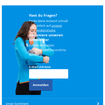
Hast du Fragen?
Finde deine Antwort schnell
und einfach auf
unserer
Kundendienstseite
.
Abonniere unseren
Newsletter
Erhalte die besten
Angebote und persönliche
Beratung.
E-Mail-Adresse
Anmelden
Unser Sortiment