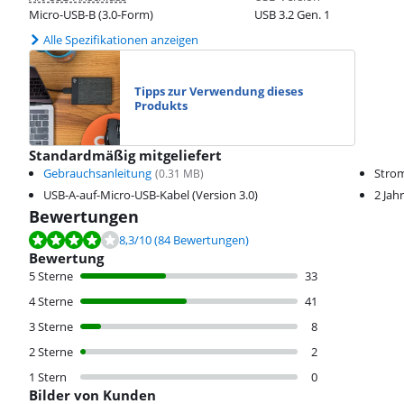
Micro-USB-B (3.0-Form)
USB 3.2 Gen. 1
Alle Spezifikationen anzeigen
Tipps zur Verwendung dieses
Produkts
Standardmäßig mitgeliefert
Gebrauchsanleitung
Stro
(
0.31
MB)
USB-A-auf-Micro-USB-Kabel (Version 3.0)
2 Jah
Bewertungen
Bewertet mit 8,3 von 10, basierend auf 84 Bewertungen.
8,3
/10
(84 Bewertungen)
Bewertung
5 Sterne
33
4 Sterne
41
3 Sterne
8
2 Sterne
2
1 Stern
0
Bilder von Kunden