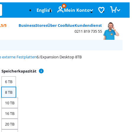
English
Mein Konto
,5/5
Business
Stores
Über Coolblue
Kundendienst
0211 819 735 55
 externe Festplatten
Expansion Desktop 8TB
Speicherkapazität
6 TB
8 TB
10 TB
16 TB
20 TB