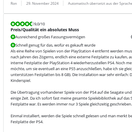
Bewertung von:
Datum:
Übersetzung:
Ron
29. November 2024
Automatisch übersetzt aus der Sprache
Bewertet mit 9,0 von 10.
9,0
/10
Preis/Qualität ein absolutes Muss
Ausreichend großes Fassungsvermögen
Schnell genug für das, wofür es gekauft wurde
Als eine Reihe von Spielen von der PlayStation 4 entfernt werden muss
nach Jahren des Zögerns, endlich eine externe Festplatte zu kaufen, 
interne Festplatte der PlayStation 4 wiederherzustellen PS4. Noch meh
möchte, um sie eventuell an eine PS5 anzuschließen, habe ich sie gle
unterstützen Festplatten bis 8 GB). Die Installation war sehr einfach: 
Kinderspiel.
Die Übertragung vorhandener Spiele von der PS4 auf die Seagate und di
einige Zeit. Da ich sofort fast meine gesamte Spielebibliothek auf das 
Festplatte war. Es werden immer nur 3 Spiele gleichzeitig geschrieben.
Einmal installiert, werden die Spiele schnell gelesen und man merkt 
Festplatte der PS4.