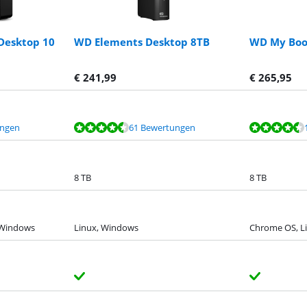
Desktop 10
WD Elements Desktop 8TB
WD My Boo
€
241,99
€
265,95
ungen
61 Bewertungen
8 TB
8 TB
 Windows
Linux, Windows
Chrome OS, L