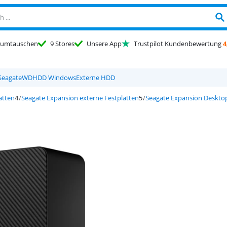
umtauschen
9 Stores
Unsere App
Trustpilot Kundenbewertung
4
Seagate
WD
HDD Windows
Externe HDD
atten
Seagate Expansion externe Festplatten
Seagate Expansion Desktop