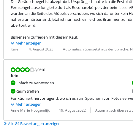
Der Geräuschpegel ist akzeptabel. Ursprünglich hatte ich die Festplatt
Fernsehgehäuse fungierte dort als Resonanzkörper, der beim Lesen/Be
wurden an die Seite des Möbels verschoben, wo sich darunter kein H
nahezu unhörbar sind. Jetzt ist nur noch ein leichtes Brummen zu h
übertönt wird.
Bisher sehr zufrieden mit diesem Kauf.
Mehr anzeigen
Bewertung von:
Datum:
Übersetzung:
Karel
4. August 2023
Automatisch übersetzt aus der Sprache: N
Bewertet mit 8,0 von 10.
8,0
/10
fein
Einfach zu verwenden
Raum treffen
Funktioniert hervorragend, wo ich es zum Speichern von Fotos verw
Mehr anzeigen
Bewertung von:
Datum:
Übersetzung:
Anne Marie Hoogendijk
19. August 2022
Automatisch übersetzt
Alle 84 Bewertungen anzeigen