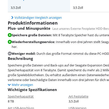
3,5 Zoll
3,5 Zoll
Vollständigen Vergleich anzeigen
Produktinformationen
Plus- und Minuspunkte
Laut unseres Externe Festplatte HDD-Ber
Speichere große Dateien:
Mit 8 Terabyte Speicher hast du unter
Wiederherstellungsservice:
Innerhalb von drei Jahren stellt Sea
her.
Weniger mobil:
Durch das große Format nimmst du diese PC-HDD ni
Beschreibung
Speichere große Dateien und Back-ups auf der Seagate Expansion Desk
Speicherkapazität von 8 Terabyte. Damit speicherst du mehr als 2 Mil
große Spielebibliotheken. Du erhältst außerdem einen Datenwiederherst
verlorene oder beschädigte Daten innerhalb von drei Jahren für dich w
Mehr anzeigen
Wichtigste Spezifikationen
Speicherkapazität
Art Festplatte
8 TB
3,5 Zoll
Art USB-Anschluss
USB-Version