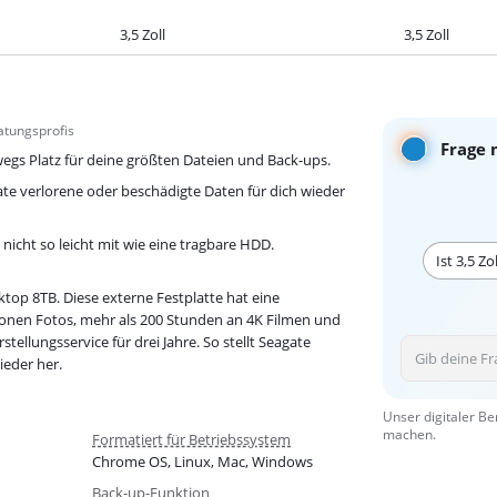
3,5 Zoll
3,5 Zoll
atungsprofis
Frage 
wegs Platz für deine größten Dateien und Back-ups.
gate verlorene oder beschädigte Daten für dich wieder
cht so leicht mit wie eine tragbare HDD.
Ist 3,5 Z
top 8TB. Diese externe Festplatte hat eine
lionen Fotos, mehr als 200 Stunden an 4K Filmen und
ellungsservice für drei Jahre. So stellt Seagate
ieder her.
Unser digitaler Be
machen.
Formatiert für Betriebssystem
Chrome OS, Linux, Mac, Windows
Back-up-Funktion