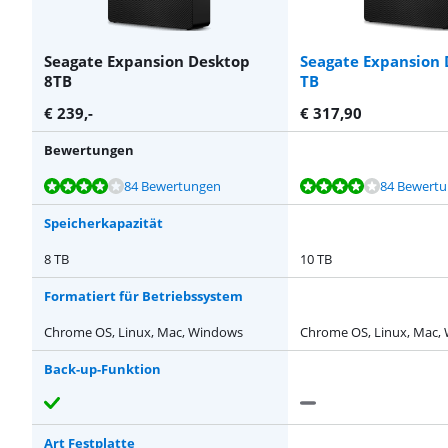
Seagate Expansion Desktop
Seagate Expansion 
8TB
TB
€
239
,-
€
317,90
Bewertungen
Bewertet mit 8,3 von 10, basierend auf 84 Bewertungen.
Bewertet mit 8,3 von 10, basierend auf 84 Bewertungen.
Bewertet mit 8,8 von 10, basierend auf 61 Bewertungen.
Bewertet mit 8,6 von 10, basierend auf 106 Bewertungen.
Bewertet mit 8,3 von 10, basierend auf 84 Bewertungen.
84 Bewertungen
84 Bewert
Speicherkapazität
8 TB
10 TB
Formatiert für Betriebssystem
Chrome OS, Linux, Mac, Windows
Chrome OS, Linux, Mac,
Back-up-Funktion
Art Festplatte