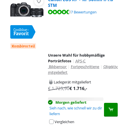
STM
Bewertet mit 9,3 von 10, basierend auf 7 Bewertungen.
7 Bewertungen
Kombivorteil
Unsere Wahl für hobbymäßige
Porträtfotos
|
APS-C
Bildsensor
|
Fortgeschrittene
|
Objektiv
mitgeliefert
Ladegerät mitgeliefert
€
1.725,90
€
1.716
,-
Morgen geliefert
Sieh nach, wie schnell wir zu dir
liefern
Vergleichen