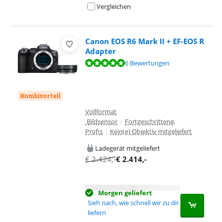
Vergleichen
Canon EOS R6 Mark II + EF-EOS R
Adapter
Bewertet mit 9,5 von 10, basierend auf 6 Bewertungen.
6 Bewertungen
Kombivorteil
Vollformat
Bildsensor
|
Fortgeschrittene,
Profis
|
Kein(e) Objektiv mitgeliefert
Ladegerät mitgeliefert
€
2.424
,-
€
2.414
,-
Morgen geliefert
Sieh nach, wie schnell wir zu dir
liefern