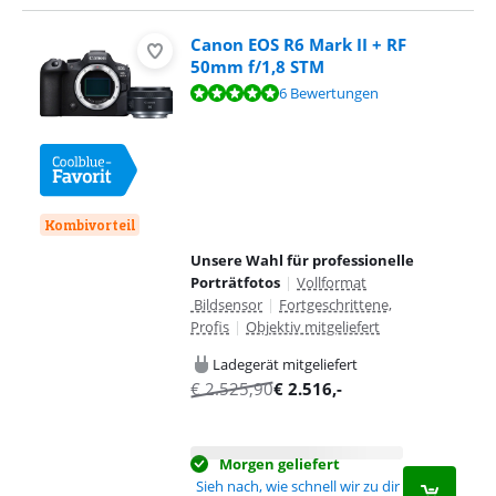
Canon EOS R6 Mark II + RF
50mm f/1,8 STM
Bewertet mit 9,5 von 10, basierend auf 6 Bewertungen.
6 Bewertungen
Kombivorteil
Unsere Wahl für professionelle
Porträtfotos
|
Vollformat
Bildsensor
|
Fortgeschrittene,
Profis
|
Objektiv mitgeliefert
Ladegerät mitgeliefert
€
2.525,90
€
2.516
,-
Morgen geliefert
Sieh nach, wie schnell wir zu dir