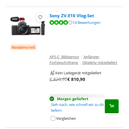
Sony ZV-E10 Vlog-Set
Bewertet mit 8,4 von 10, basierend auf 14 Bewertungen.
14 Bewertungen
Kombivorteil
APS-C Bildsensor
|
Anfänger,
Fortgeschrittene
|
Objektiv mitgeliefert
Kein Ladegerät mitgeliefert
€
820,90
€
810,90
Morgen geliefert
Sieh nach, wie schnell wir zu dir
liefern
Vergleichen