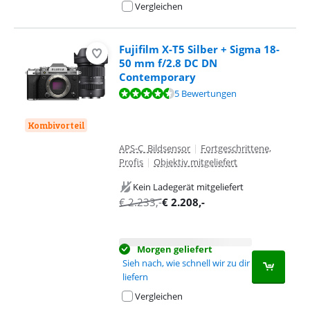
Vergleichen
Fujifilm X-T5 Silber + Sigma 18-
50 mm f/2.8 DC DN
Contemporary
Bewertet mit 8,7 von 10, basierend auf 5 Bewertungen.
5 Bewertungen
Kombivorteil
APS-C Bildsensor
|
Fortgeschrittene,
Profis
|
Objektiv mitgeliefert
Kein Ladegerät mitgeliefert
€
2.233
,-
€
2.208
,-
Morgen geliefert
Sieh nach, wie schnell wir zu dir
liefern
Vergleichen