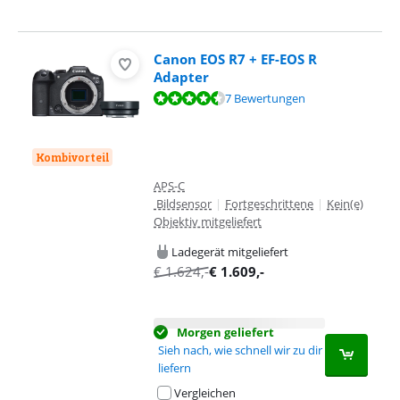
Canon EOS R7 + EF-EOS R
Adapter
Bewertet mit 9,3 von 10, basierend auf 7 Bewertungen.
7 Bewertungen
Kombivorteil
APS-C
Bildsensor
|
Fortgeschrittene
|
Kein(e)
Objektiv mitgeliefert
Ladegerät mitgeliefert
€
1.624
,-
€
1.609
,-
Morgen geliefert
Sieh nach, wie schnell wir zu dir
liefern
Vergleichen