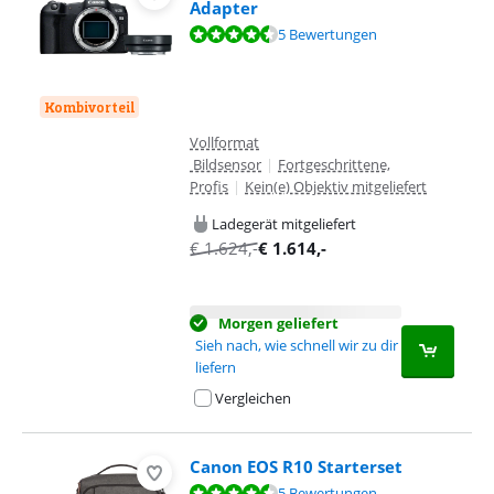
Adapter
Bewertet mit 9,4 von 10, basierend auf 5 Bewertungen.
5 Bewertungen
Kombivorteil
Vollformat
Bildsensor
|
Fortgeschrittene,
Profis
|
Kein(e) Objektiv mitgeliefert
Ladegerät mitgeliefert
€
1.624
,-
€
1.614
,-
Morgen geliefert
Sieh nach, wie schnell wir zu dir
liefern
Vergleichen
Canon EOS R10 Starterset
Bewertet mit 8,5 von 10, basierend auf 5 Bewertungen.
5 Bewertungen