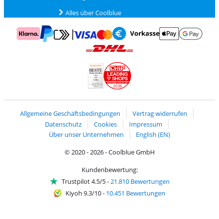
Alles über Coolblue
Zahlung mit Mastercard und Visa über Click to Pay
Zahlung mit AppleP
Zahlung mit Klarna
Zahlung mit Vorkasse
Mit Google P
Zahlung mit PayPal
Versand und Lieferung mit DHL
LEADING
SHOPS
2026
Handelsblatt
Chip Awards 2026
Allgemeine Geschäftsbedingungen
Vertrag widerrufen
Datenschutz
Cookies
Impressum
Über unser Unternehmen
English (EN)
© 2020 - 2026 - Coolblue GmbH
Kundenbewertung:
Trustpilot 4.5/5
-
21.810 Bewertungen
Kiyoh 9.3/10
-
10.451 Bewertungen