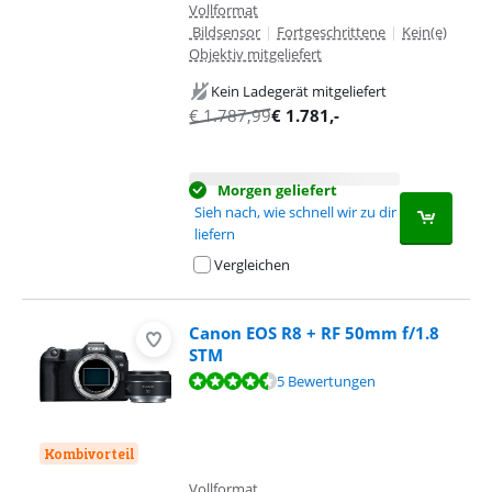
Vollformat
Bildsensor
|
Fortgeschrittene
|
Kein(e)
Objektiv mitgeliefert
Kein Ladegerät mitgeliefert
€
1.787,99
€
1.781
,-
Morgen geliefert
Sieh nach, wie schnell wir zu dir
liefern
Vergleichen
Canon EOS R8 + RF 50mm f/1.8
STM
Bewertet mit 9,4 von 10, basierend auf 5 Bewertungen.
5 Bewertungen
Kombivorteil
Vollformat