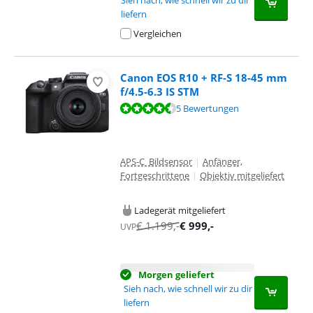
Sieh nach, wie schnell wir zu dir
liefern
Vergleichen
Canon EOS R10 + RF-S 18-45 mm
f/4.5-6.3 IS STM
Bewertet mit 8,5 von 10, basierend auf 5 Bewertungen.
5 Bewertungen
APS-C Bildsensor
|
Anfänger,
Fortgeschrittene
|
Objektiv mitgeliefert
Ladegerät mitgeliefert
€
1.199
,-
€
999
,-
UVP
Morgen geliefert
Sieh nach, wie schnell wir zu dir
liefern