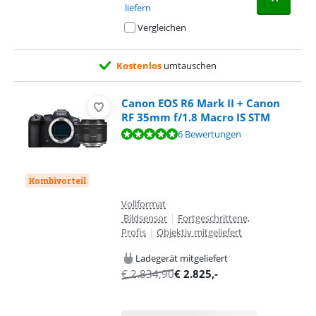
liefern
Vergleichen
Kostenlos
umtauschen
Canon EOS R6 Mark II + Canon
RF 35mm f/1.8 Macro IS STM
Bewertet mit 9,5 von 10, basierend auf 6 Bewertungen.
6 Bewertungen
Kombivorteil
Vollformat
Bildsensor
|
Fortgeschrittene,
Profis
|
Objektiv mitgeliefert
Ladegerät mitgeliefert
€
2.834,90
€
2.825
,-