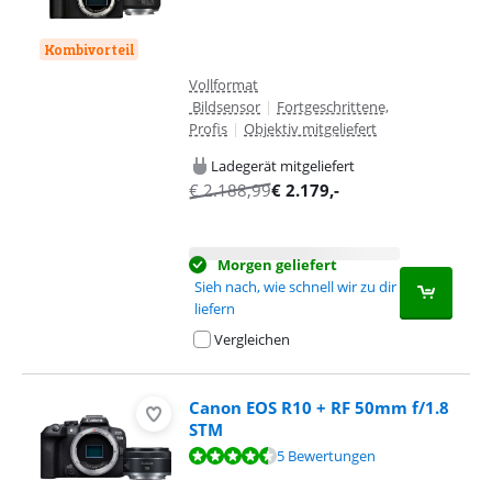
Kombivorteil
Vollformat
Bildsensor
|
Fortgeschrittene,
Profis
|
Objektiv mitgeliefert
Ladegerät mitgeliefert
€
2.188,99
€
2.179
,-
Morgen geliefert
Sieh nach, wie schnell wir zu dir
liefern
Vergleichen
Canon EOS R10 + RF 50mm f/1.8
STM
Bewertet mit 8,5 von 10, basierend auf 5 Bewertungen.
5 Bewertungen