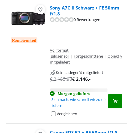
Sony A7C II Schwarz + FE 50mm
f/1.8
0 Bewertungen
Kombivorteil
Vollformat
Bildsensor
|
Fortgeschrittene
|
Objektiv
mitgeliefert
Kein Ladegerät mitgeliefert
€
2.155,90
€
2.146
,-
Morgen geliefert
Sieh nach, wie schnell wir zu dir
liefern
Vergleichen
Canon EOS R7 + RF 50mm f/1.8