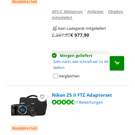
Kombivorteil
APS-C Bildsensor
|
Anfänger
|
Objektiv
mitgeliefert
Kein Ladegerät mitgeliefert
€
987,80
€
977,90
Morgen geliefert
Sieh nach, wie schnell wir zu dir
liefern
Vergleichen
Nikon Z5 II FTZ Adapterset
Bewertet mit 9,3 von 10, basierend auf 7 Bewertungen.
7 Bewertungen
Kombivorteil