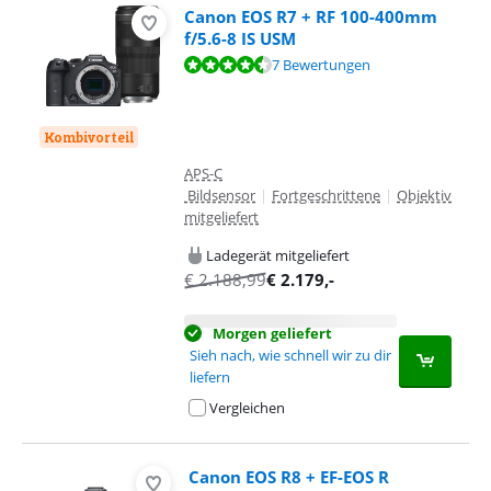
Canon EOS R7 + RF 100-400mm
f/5.6-8 IS USM
Bewertet mit 9,3 von 10, basierend auf 7 Bewertungen.
7 Bewertungen
Kombivorteil
APS-C
Bildsensor
|
Fortgeschrittene
|
Objektiv
mitgeliefert
Ladegerät mitgeliefert
€
2.188,99
€
2.179
,-
Morgen geliefert
Sieh nach, wie schnell wir zu dir
liefern
Vergleichen
Canon EOS R8 + EF-EOS R