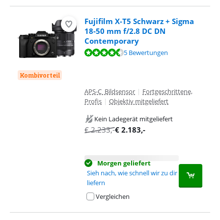
Fujifilm X-T5 Schwarz + Sigma
18-50 mm f/2.8 DC DN
Contemporary
Bewertet mit 8,7 von 10, basierend auf 5 Bewertungen.
5 Bewertungen
Kombivorteil
APS-C Bildsensor
|
Fortgeschrittene,
Profis
|
Objektiv mitgeliefert
Kein Ladegerät mitgeliefert
€
2.233
,-
€
2.183
,-
Morgen geliefert
Sieh nach, wie schnell wir zu dir
liefern
Vergleichen