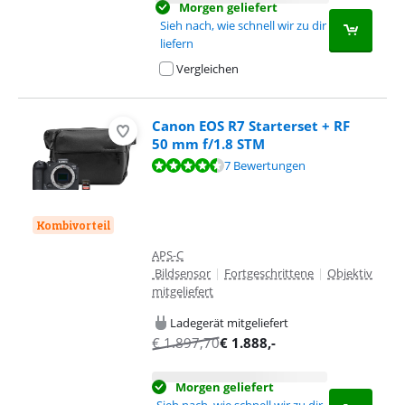
Morgen geliefert
Sieh nach, wie schnell wir zu dir
liefern
Vergleichen
Canon EOS R7 Starterset + RF
50 mm f/1.8 STM
Bewertet mit 9,3 von 10, basierend auf 7 Bewertungen.
7 Bewertungen
Kombivorteil
APS-C
Bildsensor
|
Fortgeschrittene
|
Objektiv
mitgeliefert
Ladegerät mitgeliefert
€
1.897,70
€
1.888
,-
Morgen geliefert