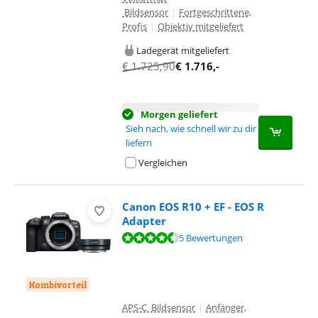
Bildsensor
|
Fortgeschrittene,
Profis
|
Objektiv mitgeliefert
Ladegerät mitgeliefert
€
1.725,90
€
1.716
,-
Morgen geliefert
Sieh nach, wie schnell wir zu dir
liefern
Vergleichen
Canon EOS R10 + EF - EOS R
Adapter
Bewertet mit 8,5 von 10, basierend auf 5 Bewertungen.
5 Bewertungen
Kombivorteil
APS-C Bildsensor
|
Anfänger,