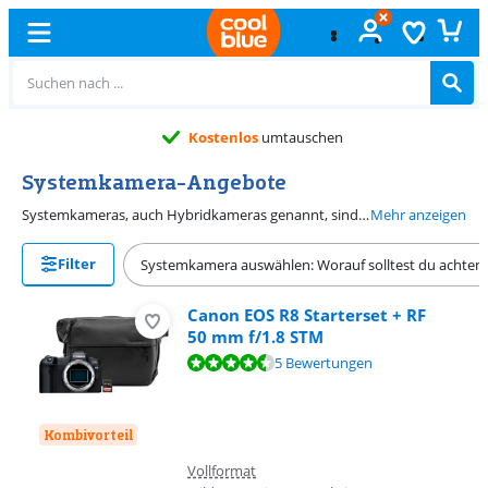
Kostenlos
umtauschen
Systemkamera-Angebote
Systemkameras, auch Hybridkameras genannt, sind Kompaktkameras mit einem Wechselobjektivsystem. Das bedeutet, dass du mit einer Vielzahl von Lichtwerten und Brennweiten fotografieren kannst. Der große Unterschied zur klassischen Spiegelreflexkamera besteht darin, dass Systemkameras keinen Spiegel mehr haben. Du findest die Fotos jetzt über den elektronischen Sucher oder auf dem LCD-Bildschirm statt über den optischen Sucher. Das hat viel Platz geschaffen und die Gehäuse und Objektive kompakter gemacht.
Mehr anzeigen
Filter
Systemkamera auswählen: Worauf solltest du achten
Canon EOS R8 Starterset + RF
50 mm f/1.8 STM
Bewertet mit 9,4 von 10, basierend auf 5 Bewertungen.
5 Bewertungen
Kombivorteil
Vollformat