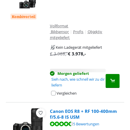
Kombivorteil
Vollformat
Bildsensor
|
Profis
|
Objektiv
mitgeliefert
Kein Ladegerät mitgeliefert
€
3.988
,-
€
3.978
,-
Morgen geliefert
Sieh nach, wie schnell wir zu dir
liefern
Vergleichen
Canon EOS R8 + RF 100-400mm
f/5.6-8 IS USM
Bewertet mit 9,4 von 10, basierend auf 5 Bewertungen.
5 Bewertungen