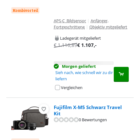
Kombivorteil
APS-C Bildsensor
|
Anfänger,
Fortgeschrittene
|
Objektiv mitgeliefert
Ladegerät mitgeliefert
€
1.116,89
€
1.107
,-
Morgen geliefert
Sieh nach, wie schnell wir zu dir
liefern
Vergleichen
Fujifilm X-M5 Schwarz Travel
Kit
0 Bewertungen