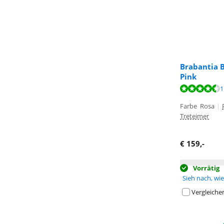
Brabantia B
Pink
Bewertet mit 9
Bewertet mit 9
Bewertet mit 9
1
Farbe Rosa
|
Treteimer
€
159
,-
Vorrätig
Sieh nach, wie 
Vergleiche