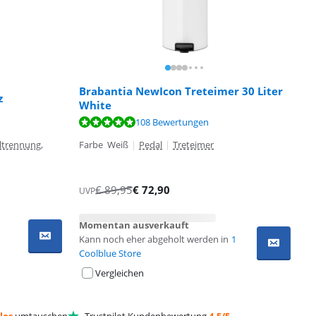
Brabantia NewIcon Treteimer 30 Liter
z
White
108 Bewertungen
ltrennung,
Farbe Weiß
|
Pedal
|
Treteimer
€
89,95
€
72,90
UVP
Momentan ausverkauft
Kann noch eher abgeholt werden in
1
Coolblue Store
Vergleichen