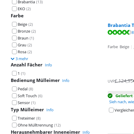
Brabantia
(
13
)
EKO
(
2
)
Farbe
Beige
(
2
)
Brabantia T
Bronze
(
2
)
Bewertet mit 9
8
Braun
(
1
)
Bewertet mit 9
Grau
(
2
)
Farbe Beige
|
Rosa
(
2
)
3 mehr
Anzahl Fächer
Info
1
(
1
)
Bedienung Mülleimer
Info
€
124,95
UVP
Pedal
(
8
)
Soft Touch
Geliefer
(
6
)
Sieh nach, wie 
Sensor
(
1
)
Typ Mülleimer
Info
Vergleiche
Treteimer
(
8
)
Ohne Mülltrennung
(
12
)
Herausnehmbarer Inneneimer
Info