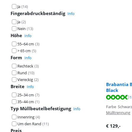
Ja
(
14
)
Fingerabdruckbeständig
Info
Ja
(
2
)
Nein
(
13
)
Höhe
Info
55–64 cm
(
3
)
> 65 cm
(
5
)
Form
Info
Rechteck
(
3
)
Rund
(
10
)
Viereckig
(
2
)
Brabantia B
Breite
Info
Black
Bewertet mit 9
25–34 cm
(
7
)
Bewertet mit 9
Bewertet mit 8
1
35–44 cm
(
1
)
Farbe Schwar
Typ Müllbeutelbefestigung
Info
Mülltrennung
Innenring
(
4
)
Um den Rand
(
11
)
€
129
,-
Preis