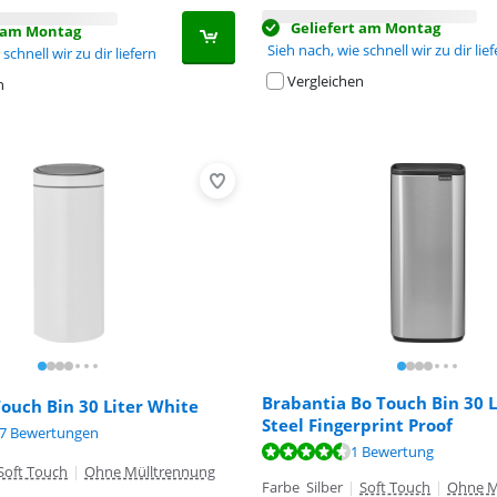
Geliefert am Montag
t am Montag
Sieh nach, wie schnell wir zu dir lie
schnell wir zu dir liefern
Vergleichen
n
Brabantia Bo Touch Bin 30 L
ouch Bin 30 Liter White
Steel Fingerprint Proof
,4 von 10, basierend auf 87 Bewertungen.
7 Bewertungen
,7 von 10, basierend auf 1 Bewertung.
,5 von 10, basierend auf 108 Bewertungen.
1 Bewertung
Soft Touch
|
Ohne Mülltrennung
Farbe Silber
|
Soft Touch
|
Ohne M