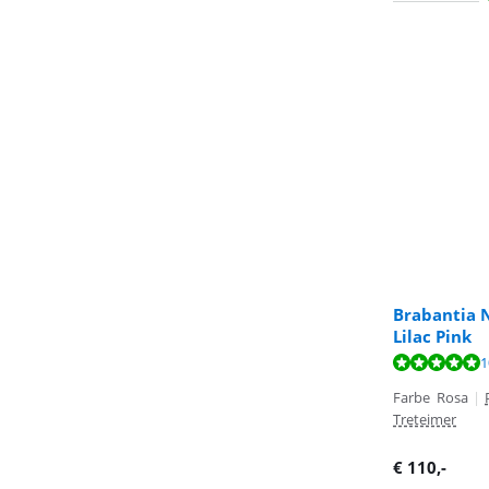
Brabantia 
Lilac Pink
Bewertet mit 9
1
Farbe Rosa
|
Treteimer
€
110
,-