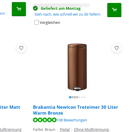
Geliefert am Montag
fern
Sieh nach, wie schnell wir zu dir liefern
Vergleichen
iter Matt
Brabantia NewIcon Treteimer 30 Liter
Warm Bronze
108 Bewertungen
ülltrennung
Farbe Braun
|
Pedal
|
Ohne Mülltrennung,