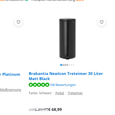
Brabantia NewIcon Treteimer 30 Liter
er Platinum
Matt Black
108 Bewertungen
Mülltrennung
Farbe Schwarz
|
Pedal
|
Treteimer
€
89,95
€
68,99
UVP