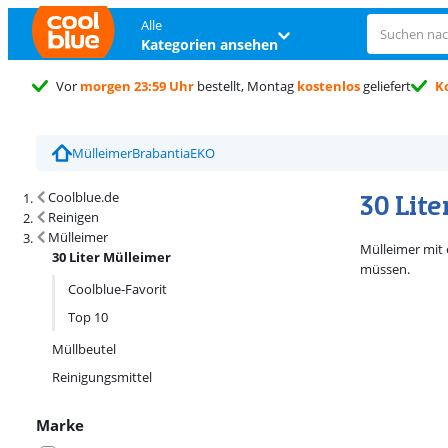
Alle
Kategorien ansehen
Vor
morgen 23:59 Uhr
bestellt, Montag
kostenlos
geliefert
K
Trustpilot Kundenbewertung
4,5/5
Mülleimer
Brabantia
EKO
Suchergebnisse und Sortierung
30 Lit
Coolblue.de
Reinigen
Mülleimer
Mülleimer mit 
30 Liter Mülleimer
müssen.
Coolblue-Favorit
Top 10
Müllbeutel
Reinigungsmittel
Marke