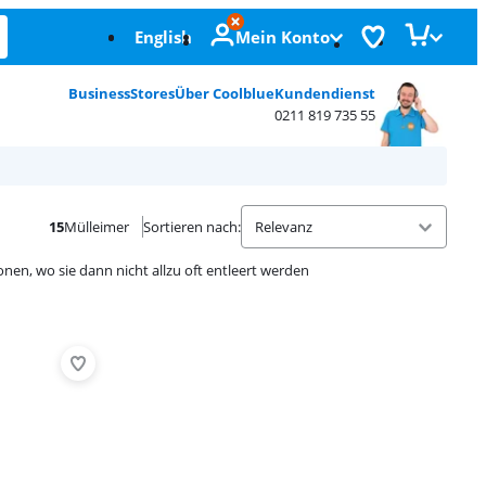
English
Mein Konto
Business
Stores
Über Coolblue
Kundendienst
0211 819 735 55
15
Mülleimer
Sortieren nach
:
nen, wo sie dann nicht allzu oft entleert werden
Advertentie