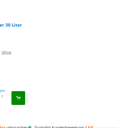
r 30 Liter
|
Ohne
fern
1
los
umtauschen
Trustpilot Kundenbewertung
4,5/5