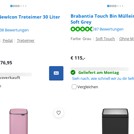
Brabantia Touch Bin Müllei
NewIcon Treteimer 30 Liter
Soft Grey
,4 von 10, basierend auf 87 Bewertungen.
,3 von 10, basierend auf 4 Bewertungen.
87 Bewertungen
,5 von 10, basierend auf 108 Bewertungen.
08 Bewertungen
Farbe Grau
|
Soft Touch
|
Ohne Mü
|
Pedal
|
Treteimer
€
115
,-
€
76,95
Geliefert am Montag
sverkauft
Sieh nach, wie schnell wir zu dir lie
n
Vergleichen