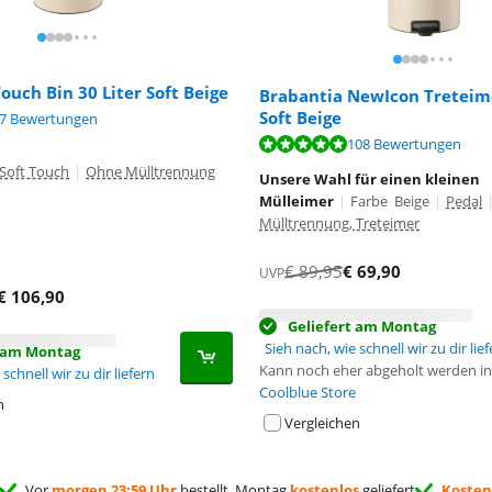
ouch Bin 30 Liter Soft Beige
Brabantia NewIcon Treteime
Soft Beige
,4 von 10, basierend auf 87 Bewertungen.
7 Bewertungen
,5 von 10, basierend auf 108 Bewertungen.
108 Bewertungen
Soft Touch
|
Ohne Mülltrennung
Unsere Wahl für einen kleinen
Mülleimer
|
Farbe Beige
|
Pedal
Mülltrennung, Treteimer
€
89,95
€
69,90
UVP
€
106,90
Geliefert am Montag
Sieh nach, wie schnell wir zu dir lie
t am Montag
Kann noch eher abgeholt werden in
schnell wir zu dir liefern
Coolblue Store
n
Vergleichen
Vor
morgen 23:59 Uhr
bestellt, Montag
kostenlos
geliefert
Kosten