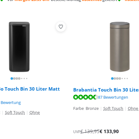
o Touch Bin 30 Liter Matt
Brabantia Touch Bin 30 Lit
,4 von 10, basierend auf 87 Bewertungen.
87 Bewertungen
,5 von 10, basierend auf 108 Bewertungen.
,7 von 10, basierend auf 1 Bewertung.
 Bewertung
Farbe Bronze
|
Soft Touch
|
Ohne 
z
|
Soft Touch
|
Ohne
€
139,95
€
133,90
UVP