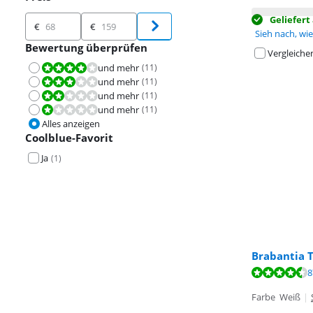
Preis
Geliefer
€
€
Sieh nach, wie 
Bewertung überprüfen
Vergleiche
und mehr
(
11
)
Bewertet mit 8,0 von 10.
und mehr
(
11
)
Bewertet mit 6,0 von 10.
und mehr
(
11
)
Bewertet mit 4,0 von 10.
und mehr
(
11
)
Bewertet mit 2,0 von 10.
Alles anzeigen
Coolblue-Favorit
Ja
(
1
)
Brabantia T
Bewertet mit 9
8
Bewertet mit 8
Bewertet mit 9
Farbe Weiß
|