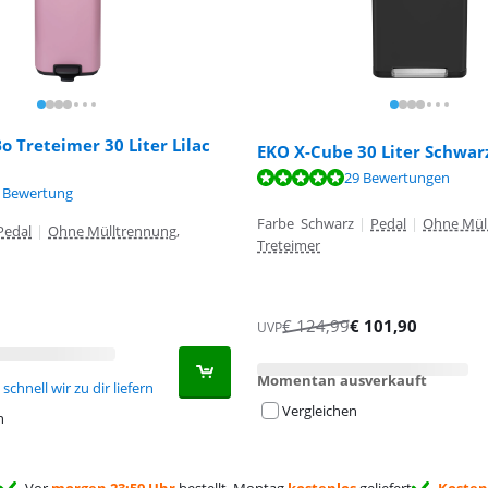
o Treteimer 30 Liter Lilac
EKO X-Cube 30 Liter Schwar
,5 von 10, basierend auf 29 Bewertungen.
29 Bewertungen
,5 von 10, basierend auf 108 Bewertungen.
,3 von 10, basierend auf 1 Bewertung.
 Bewertung
Farbe Schwarz
|
Pedal
|
Ohne Mül
Pedal
|
Ohne Mülltrennung,
Treteimer
€
124,99
€
101,90
UVP
Momentan ausverkauft
schnell wir zu dir liefern
Vergleichen
n