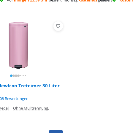
Vor
morgen 23:59 Uhr
bestellt, Montag
kostenlos
geliefert
Kosten
Advertentie
NewIcon Treteimer 30 Liter
,5 von 10, basierend auf 108 Bewertungen.
08 Bewertungen
Pedal
|
Ohne Mülltrennung,