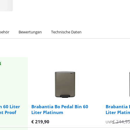
behör
Bewertungen
Technische Daten
l
 60 Liter
Brabantia Bo Pedal Bin 60
Brabantia 
nt Proof
Liter Platinum
Liter Plat
€
219,90
€
244,9
UVP