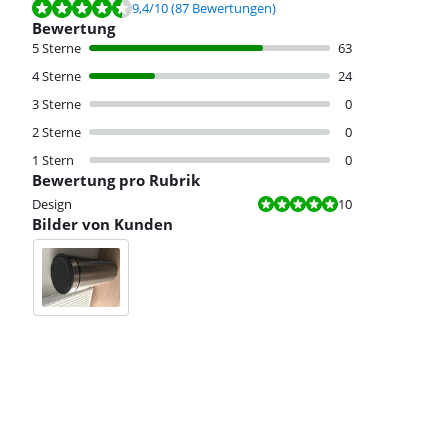
Bewertet mit 9,4 von 10, basierend auf 87 Bewertungen.
9,4
/10
(87 Bewertungen)
Bewertung
5 Sterne
63
4 Sterne
24
3 Sterne
0
2 Sterne
0
1 Stern
0
Bewertung pro Rubrik
Bewertet mit 10 von 10.
Design
10
Bilder von Kunden