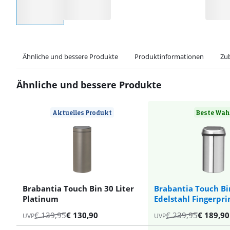
Ähnliche und bessere Produkte
Produktinformationen
Zu
Ähnliche und bessere Produkte
Aktuelles Produkt
Beste Wah
Brabantia Touch Bin 30 Liter
Brabantia Touch Bin
Platinum
Edelstahl Fingerpri
€
139,95
€
130,90
€
239,95
€
189,90
UVP
UVP