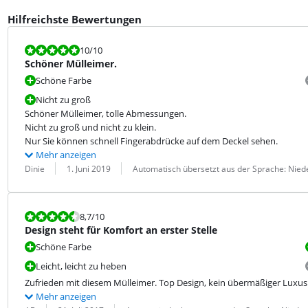
Hilfreichste Bewertungen
Bewertet mit 10 von 10.
10
/10
Schöner Mülleimer.
Schöne Farbe
Nicht zu groß
Schöner Mülleimer, tolle Abmessungen.

Nicht zu groß und nicht zu klein.

Nur Sie können schnell Fingerabdrücke auf dem Deckel sehen.
Mehr anzeigen
Bewertung von:
Datum:
Übersetzung:
Dinie
1. Juni 2019
Automatisch übersetzt aus der Sprache: Nied
Bewertet mit 8,7 von 10.
8,7
/10
Design steht für Komfort an erster Stelle
Schöne Farbe
Leicht, leicht zu heben
Zufrieden mit diesem Mülleimer. Top Design, kein übermäßiger Luxus 
Mehr anzeigen