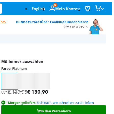
English
Mein Konto
,5/5
Business
Stores
Über Coolblue
Kundendienst
0211 819 735 55
Mülleimer auswählen
Farbe
:
Platinum
Farbe
€
139,95
€
130,90
UVP
Morgen geliefert
Sieh nach, wie schnell wir zu dir liefern
In den Warenkorb