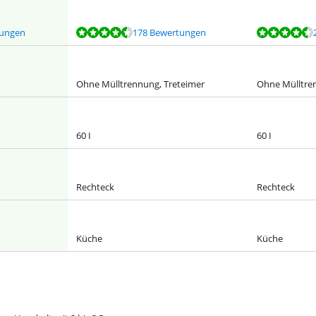
tungen
178 Bewertungen
Ohne Mülltrennung, Treteimer
Ohne Mülltre
60 I
60 I
Rechteck
Rechteck
Küche
Küche