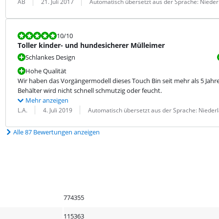
Bewertung von:
Datum:
Übersetzung:
AB
21. Juli 2017
Automatisch übersetzt aus der Sprache: Nieder
Bewertet mit 10 von 10.
10
/10
Toller kinder- und hundesicherer Mülleimer
Schlankes Design
Hohe Qualität
Wir haben das Vorgängermodell dieses Touch Bin seit mehr als 5 Jahren
Behälter wird nicht schnell schmutzig oder feucht.
Mehr anzeigen
Bewertung von:
Datum:
Übersetzung:
L.A.
4. Juli 2019
Automatisch übersetzt aus der Sprache: Nieder
Alle 87 Bewertungen anzeigen
774355
115363