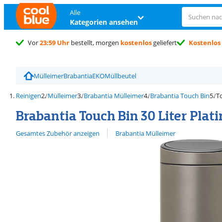
Alle
Kategorien ansehen
Vor
23:59 Uhr
bestellt, morgen
kostenlos
geliefert
Kostenlos
Mülleimer
Brabantia
EKO
Müllbeutel
Reinigen
Mülleimer
Brabantia Mülleimer
Brabantia Touch Bin
T
Brabantia Touch Bin 30 Liter Pla
Alle ansehen
Gesamtes Zubehör anzeigen
Brabantia Mülleimer