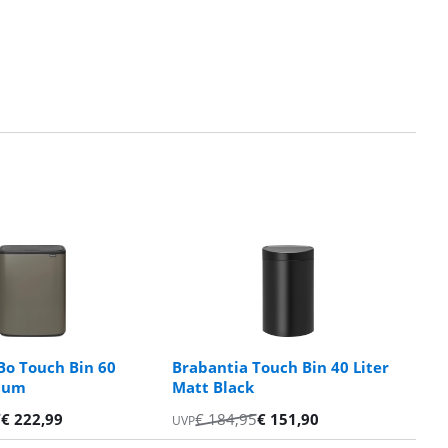
Bo Touch Bin 60
Brabantia Touch Bin 40 Liter
inum
Matt Black
5
€
222,99
€
184,95
€
151,90
UVP