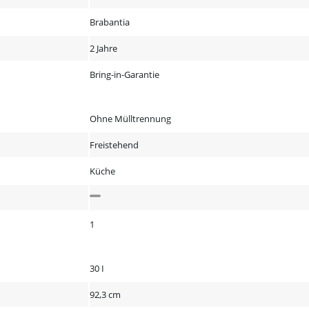
Brabantia
2 Jahre
Bring-in-Garantie
Ohne Mülltrennung
Freistehend
Küche
1
30 I
92,3 cm