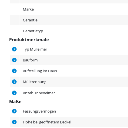
Marke
Garantie
Garantietyp
Produktmerkmale
Produktmerkmale
Typ Mülleimer
Bauform
Aufstellung im Haus
Mülltrennung
Anzahl Inneneimer
Maße
Maße
Fassungsvermögen
Höhe bei geöffnetem Deckel