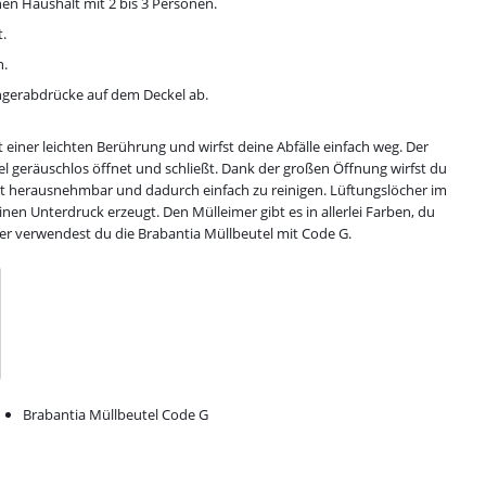
inen Haushalt mit 2 bis 3 Personen.
t.
n.
ingerabdrücke auf dem Deckel ab.
 einer leichten Berührung und wirfst deine Abfälle einfach weg. Der
el geräuschlos öffnet und schließt. Dank der großen Öffnung wirfst du
st herausnehmbar und dadurch einfach zu reinigen. Lüftungslöcher im
nen Unterdruck erzeugt. Den Mülleimer gibt es in allerlei Farben, du
mer verwendest du die Brabantia Müllbeutel mit Code G.
Brabantia Müllbeutel Code G