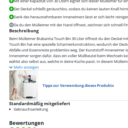
Mit einer Kapazität von 30 Litern eignet sich dieser Mülleimer für e
Der Deckel schließt geräuschlos, sodass du keinen lauten Knall hörs
Dank des herausnehmbaren Inneneimers lässt er sich leicht reinige
Da du den Mülleimer mit der Hand öffnest, zeichnen sich schnell F
Beschreibung
Beim Mülleimer Brabantia Touch Bin 30 Liter öffnest du den Deckel mit
Touch Bin hat eine spezielle Scharnierkonstruktion, wodurch der Deck
Abfälle und Essensreste problemlos weg. Der Kunststoff-Inneneimer i
Inneneimer sorgen dafür, dass ein voller Müllbeutel beim Wechseln kei
wählst also selbst aus, welche in deine Küche passt. In diesem Müllei
Mehr anzeigen
Tipps zur Verwendung dieses Produkts
Standardmäßig mitgeliefert
Gebrauchsanleitung
Bewertungen