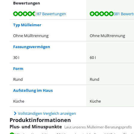
Bewertungen
Bewertet mit 9,4 von 10, basierend auf 87 Bewertungen.
Bewertet mit 9,5 von 10, basierend auf 381 Bewertungen.
Bewertet mit 9,2 von 10, basierend auf 178 Bewertungen.
Bewertet mit 9,3 von 10, basierend auf 221 Bewertungen.
Bewertet mit 9,6 von 10, basierend auf 63 Bewertungen.
87 Bewertungen
381 Bewer
Typ Mülleimer
Ohne Mülltrennung
Ohne Mülltrennung
Fassungsvermögen
30 I
60 I
Form
Rund
Rund
Aufstellung im Haus
Küche
Küche
Vollständigen Vergleich anzeigen
Produktinformationen
Plus- und Minuspunkte
Laut unseres Mülleimer-Beratungsprofis