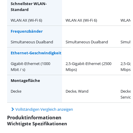
Schnellster WLAN-
Standard
WLAN AX (Wi-Fi 6)
WLAN AX (Wi-Fi 6)
WLAN B
Frequenzbänder
Simultaneous Dualband
Simultaneous Dualband
Simult
Ethernet-Geschwindigkeit
Gigabit-Ethernet (1000
2,5-Gigabit-Ethernet (2500
2,5-Gig
Mbit / s)
Mbps)
Mbps)
Montagefläche
Decke
Decke, Wand
Decke, 
Servic
Vollständigen Vergleich anzeigen
Produktinformationen
Wichtigste Spezifikationen