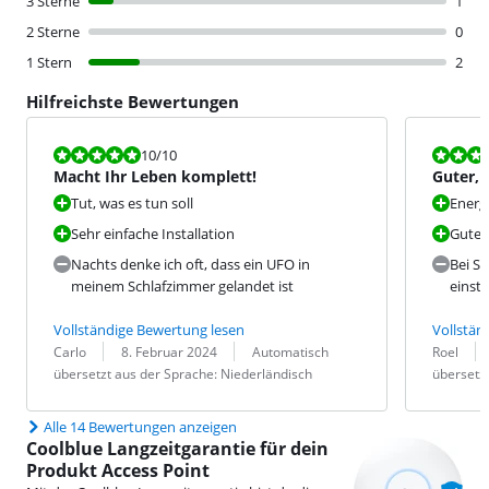
3 Sterne
1
2 Sterne
0
1 Stern
2
Hilfreichste Bewertungen
Bewertet mit 10 von 10.
Bewertet mit
10
/10
Macht Ihr Leben komplett!
Guter,
Tut, was es tun soll
Energi
Sehr einfache Installation
Gute 
Nachts denke ich oft, dass ein UFO in
Bei St
meinem Schlafzimmer gelandet ist
einste
Vollständige Bewertung lesen
Vollstän
Bewertung von:
Datum:
Übersetzung:
Bewertung v
Datum:
Übersetzung
Carlo
8. Februar 2024
Automatisch
Roel
übersetzt aus der Sprache: Niederländisch
übersetzt
Alle 14 Bewertungen anzeigen
Coolblue Langzeitgarantie für dein
Produkt Access Point