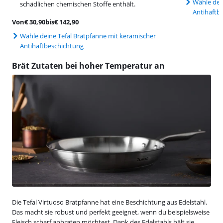
Wähle dei
schädlichen chemischen Stoffe enthält.
Antihaftb
Von
€
30,90
bis
€
142,90
Wähle deine Tefal Bratpfanne mit keramischer
Antihaftbeschichtung
Brät Zutaten bei hoher Temperatur an
Die Tefal Virtuoso Bratpfanne hat eine Beschichtung aus Edelstahl.
Das macht sie robust und perfekt geeignet, wenn du beispielsweise
Fleisch scharf anbraten möchtest. Dank des Edelstahls hält sie