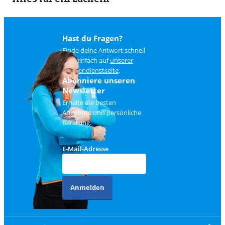
Hast du Fragen?
Finde deine Antwort schnell
und einfach auf
unserer
Kundendienstseite
.
Abonniere unseren
Newsletter
Erhalte die besten
Angebote und persönliche
Beratung.
E-Mail-Adresse
Anmelden