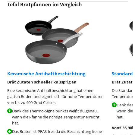
Tefal Bratpfannen im Vergleich
Keramische Antihaftbeschichtung
Standard-
Brät Zutaten schneller knusprig an
Brät Zutate
Eine keramische Antihaftbeschichtung hat einen
Die Standard
glatten Boden und eignet sich für hohe Temperaturen
Temperaturen
von bis zu 400 Grad Celsius.
Dank des 
Dank des Thermo-Signalpunkts weißt du genau,
wann die P
wann die Pfanne die richtige Temperatur erreicht
hat.
hat.
Von
€
35,90
b
Das Braten ist PFAS-frei, da die Beschichtung keine