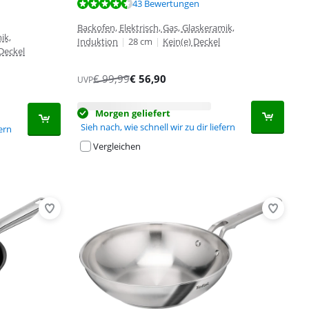
43 Bewertungen
Backofen, Elektrisch, Gas, Glaskeramik,
ik,
Induktion
|
28 cm
|
Kein(e) Deckel
 Deckel
€
99,99
€
56,90
UVP
Morgen geliefert
Sieh nach, wie schnell wir zu dir liefern
fern
Vergleichen