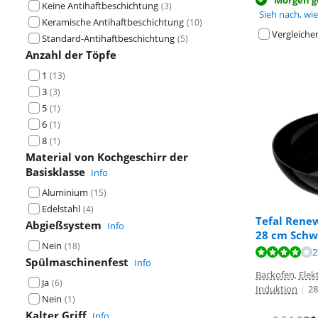
Morgen ge
Keine Antihaftbeschichtung
(
3
)
Sieh nach, wie 
Keramische Antihaftbeschichtung
(
10
)
Vergleiche
Standard-Antihaftbeschichtung
(
5
)
Anzahl der Töpfe
1
(
13
)
3
(
3
)
5
(
1
)
6
(
1
)
8
(
1
)
Material von Kochgeschirr der
Basisklasse
Info
Aluminium
(
15
)
Edelstahl
(
4
)
Tefal Rene
Abgießsystem
Info
28 cm Schw
Bewertet mit 4
Nein
(
18
)
Bewertet mit 8
Bewertet mit 8
2
Spülmaschinenfest
Info
Backofen, Elekt
Ja
(
6
)
Induktion
|
28
Nein
(
1
)
Kalter Griff
Info