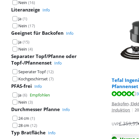
Nein
(
16
)
Literanzeige
Info
Ja
(
1
)
Nein
(
17
)
Geeignet für Backofen
Info
Ja
(
15
)
Nein
(
4
)
Separater Topf/Pfanne oder
Topf-/Pfannenset
Info
Seperater Topf
(
12
)
Kochgeschirrset
(
7
)
Tefal Ingen
PFAS-frei
Pfannenset 
Info
Bewertet mit 8
Bewertet mit 8
Bewertet mit 4
3
Ja
Empfohlen
(
6
)
Nein
(
3
)
Backofen, Elekt
Durchmesser Pfanne
Info
Induktion
|
20
24 cm
(
1
)
€
359,99
UVP
28 cm
(
12
)
Typ Bratfläche
Info