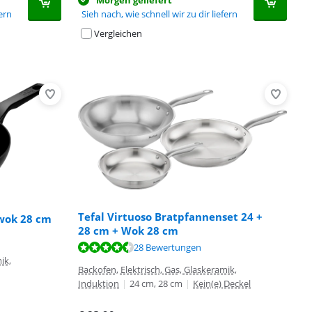
Sieh nach, wie schnell wir zu dir liefern
fern
Vergleichen
Tefal Virtuoso Bratpfannenset 24 +
wok 28 cm
28 cm + Wok 28 cm
28 Bewertungen
ik,
Backofen, Elektrisch, Gas, Glaskeramik,
Induktion
|
24 cm, 28 cm
|
Kein(e) Deckel