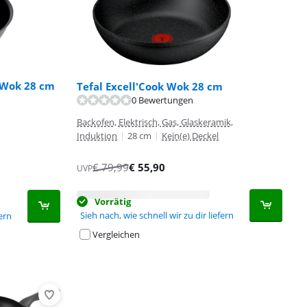
 Wok 28 cm
Tefal Excell'Cook Wok 28 cm
0 Bewertungen
Backofen, Elektrisch, Gas, Glaskeramik,
Induktion
|
28 cm
|
Kein(e) Deckel
€
79,99
€
55,90
UVP
Vorrätig
Sieh nach, wie schnell wir zu dir liefern
fern
Vergleichen
Advertentie