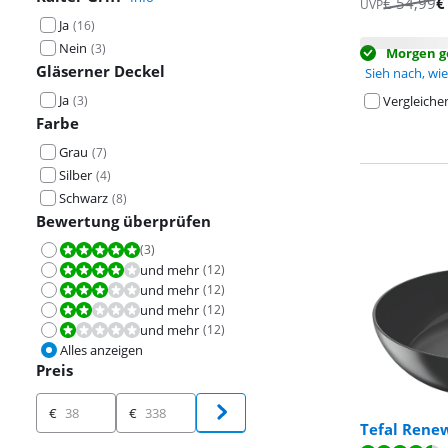
€
54,99
UVP
Ja
(
16
)
Nein
(
3
)
Morgen ge
Gläserner Deckel
Sieh nach, wie 
Ja
(
3
)
Vergleiche
Farbe
Grau
(
7
)
Silber
(
4
)
Schwarz
(
8
)
Bewertung überprüfen
(
3
)
Bewertet mit 10 von 10.
und mehr
(
12
)
Bewertet mit 8,0 von 10.
und mehr
(
12
)
Bewertet mit 6,0 von 10.
und mehr
(
12
)
Bewertet mit 4,0 von 10.
und mehr
(
12
)
Bewertet mit 2,0 von 10.
Alles anzeigen
Preis
Preis
€
€
Tefal Rene