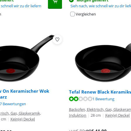
liefert
Morgen geliefert
schnell wir zu dir liefern
Sieh nach, wie schnell wir zu dir lie
n
Vergleichen
w On Keramischer Wok
Tefal Renew Black Keramik
arz
,0 von 10, basierend auf 1 Bewertung.
1 Bewertung
,4 von 10, basierend auf 27 Bewertungen.
,5 von 10, basierend auf 28 Bewertungen.
7 Bewertungen
Backofen, Elektrisch, Gas, Glaskeram
risch, Gas, Glaskeramik,
Induktion
|
28 cm
|
Kein(e) Deckel
 cm
|
Kein(e) Deckel
€
89,99
€
41,90