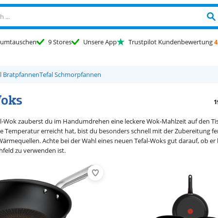
umtauschen
9 Stores
Unsere App
Trustpilot Kundenbewertung
4
l Bratpfannen
Tefal Schmorpfannen
Woks
1
al-Wok zauberst du im Handumdrehen eine leckere Wok-Mahlzeit auf den Ti
ge Temperatur erreicht hat, bist du besonders schnell mit der Zubereitung f
ärmequellen. Achte bei der Wahl eines neuen Tefal-Woks gut darauf, ob er b
feld zu verwenden ist.