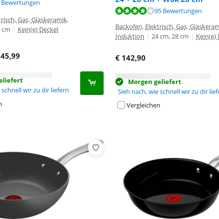
,6 von 10, basierend auf 6 Bewertungen.
,1 von 10, basierend auf 43 Bewertungen.
 Bewertungen
,4 von 10, basierend auf 95 Bewertungen.
95 Bewertungen
risch, Gas, Glaskeramik,
Backofen, Elektrisch, Gas, Glaskeram
 cm
|
Kein(e) Deckel
Induktion
|
24 cm, 28 cm
|
Kein(e)
€
45,99
€
142,90
liefert
Morgen geliefert
schnell wir zu dir liefern
Sieh nach, wie schnell wir zu dir lie
n
Vergleichen