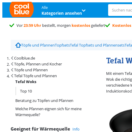
Alle
Kategorien ansehen
Vor
23:59 Uhr
bestellt, morgen
kostenlos
geliefert
Kostenlos
Töpfe und Pfannen
Topfsets
Tefal Topfsets und Pfannensets
Tefa
Suchergebnisse und Sortierung
Tefal 
Coolblue.de
Töpfe, Pfannen und Kocher
Töpfe und Pfannen
Mit einem Tef
Tefal Töpfe und Pfannen
Wok die richti
Tefal Woks
verschiedene W
Top 10
Induktionskoch
Beratung zu Töpfen und Pfannen
Welche Pfannen eignen sich für meine
Wärmequelle?
Geeignet für Wärmequelle
Info