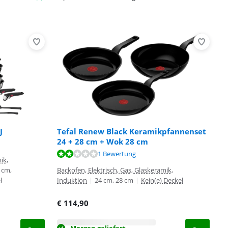
J
Tefal Renew Black Keramikpfannenset
24 + 28 cm + Wok 28 cm
1 Bewertung
ik,
 cm,
Backofen, Elektrisch, Gas, Glaskeramik,
l
Induktion
|
24 cm, 28 cm
|
Kein(e) Deckel
€
114,90
Morgen geliefert