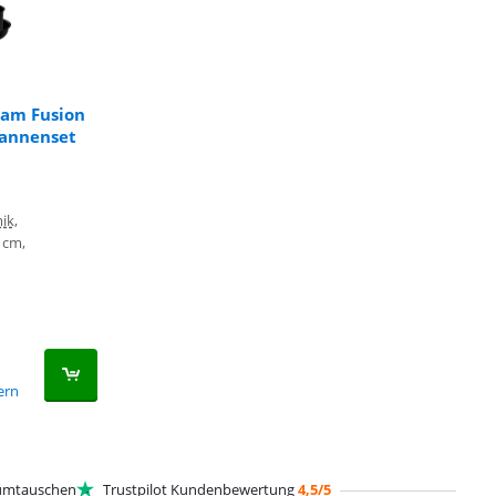
ram Fusion
fannenset
ik,
 cm,
fern
mtauschen
Trustpilot Kundenbewertung
4,5/5