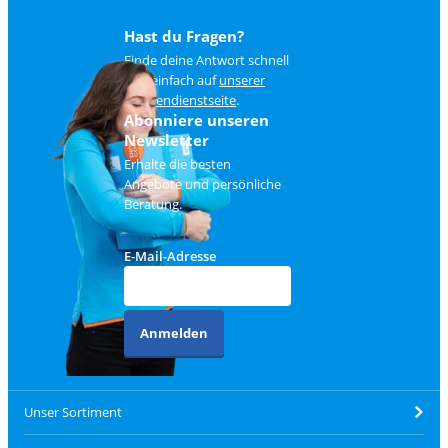
Hast du Fragen?
Finde deine Antwort schnell
und einfach auf
unserer
Kundendienstseite
.
Abonniere unseren
Newsletter
Erhalte die besten
Angebote und persönliche
Beratung.
E-Mail-Adresse
Anmelden
Unser Sortiment