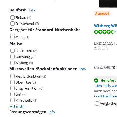
Bauform
Info
Angebot
Einbau
(
1
)
Freistehend
(
7
)
Wisberg W
Geeignet für Standard-Nischenhöhe
Bewertet mit 9
1
Bewertet mit 8
45 cm
(
1
)
Marke
Freistehend
|
24,05 cm
Bauknecht
(
2
)
Samsung
(
2
)
Wisberg
(
4
)
€
349
,-
€
UVP
Mikrowellen-/Backofenfunktionen
Info
Heißluftfunktion
(
2
)
Geliefer
Oberhitze
(
5
)
Sieh nach, wie 
Crisp-Funktion
(
6
)
Kann noch ehe
Grill
(
7
)
Coolblue Store
Mikrowelle
(
8
)
Vergleiche
3 mehr
Fassungsvermögen
Info