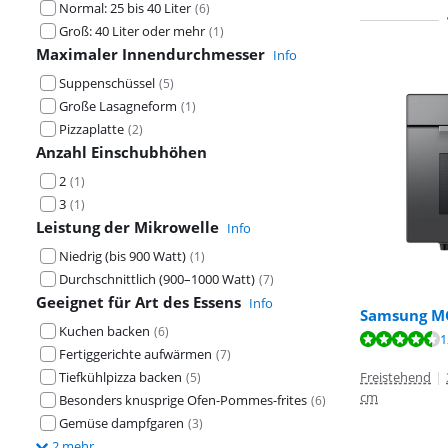
Normal: 25 bis 40 Liter
(
6
)
Groß: 40 Liter oder mehr
(
1
)
Maximaler Innendurchmesser
Info
Suppenschüssel
(
5
)
Große Lasagneform
(
1
)
Pizzaplatte
(
2
)
Anzahl Einschubhöhen
2
(
1
)
3
(
1
)
Leistung der Mikrowelle
Info
Niedrig (bis 900 Watt)
(
1
)
Durchschnittlich (900–1000 Watt)
(
7
)
Geeignet für Art des Essens
Info
Samsung M
Kuchen backen
Bewertet mit 7
(
6
)
Bewertet mit 9
1
Fertiggerichte aufwärmen
(
7
)
Tiefkühlpizza backen
Freistehend
|
(
5
)
cm
Besonders knusprige Ofen-Pommes-frites
(
6
)
Gemüse dampfgaren
(
3
)
2 mehr