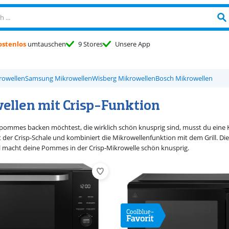
ostenlos
umtauschen
9 Stores
Unsere App
rowellen
Samsung Mikrowellen
Wisberg Mikrowellen
Bosch Mikrowellen
ellen mit Crisp-Funktion
mmes backen möchtest, die wirklich schön knusprig sind, musst du eine Ko
t der Crisp-Schale und kombiniert die Mikrowellenfunktion mit dem Grill. Die
ll macht deine Pommes in der Crisp-Mikrowelle schön knusprig.