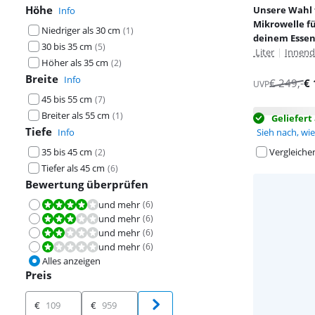
Höhe
Unsere Wahl 
Info
Mikrowelle fü
Niedriger als 30 cm
(
1
)
deinem Esse
30 bis 35 cm
(
5
)
Liter
|
Innend
Höher als 35 cm
(
2
)
Breite
Info
€
249
,-
€
UVP
45 bis 55 cm
(
7
)
Breiter als 55 cm
(
1
)
Geliefer
Tiefe
Info
Sieh nach, wie 
35 bis 45 cm
Vergleiche
(
2
)
Tiefer als 45 cm
(
6
)
Bewertung überprüfen
und mehr
(
6
)
Bewertet mit 8,0 von 10.
und mehr
(
6
)
Bewertet mit 6,0 von 10.
und mehr
(
6
)
Bewertet mit 4,0 von 10.
und mehr
(
6
)
Bewertet mit 2,0 von 10.
Alles anzeigen
Preis
Preis
€
€