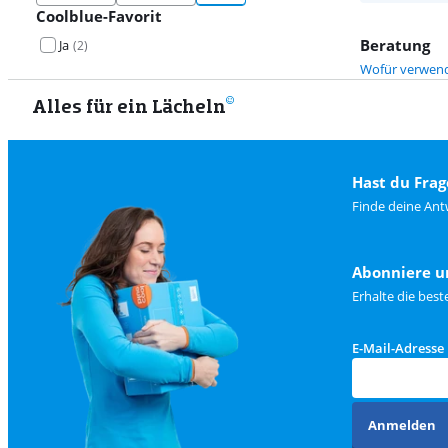
Coolblue-Favorit
Beratung
Ja
(
2
)
Wofür verwende
Alles für ein Lächeln
Hast du Frag
Finde deine Ant
Abonniere u
Erhalte die bes
E-Mail-Adresse
Anmelden