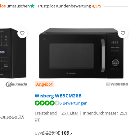
los
umtauschen
Trustpilot Kundenbewertung
4,5/5
Angebot
Wisberg WB5CM26B
6 Bewertungen
Freistehend
|
26 I Liter
|
Innendurchmesser 25,1
chmesser 28
cm
€
229
,-
€
109
,-
UVP