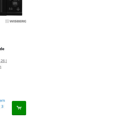
nde
26 I
m
fern
3