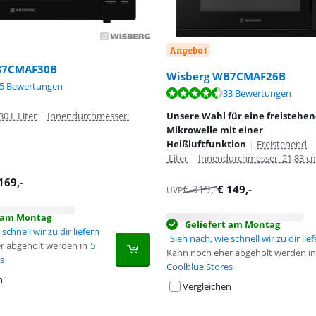
Angebot
B7CMAF30B
Wisberg WB7CMAF26B
,1 von 10, basierend auf 15 Bewertungen.
5 Bewertungen
,7 von 10, basierend auf 33 Bewertungen.
33 Bewertungen
30 I Liter
|
Innendurchmesser
Unsere Wahl für eine freistehe
Mikrowelle mit einer
Heißluftfunktion
|
Freistehend
|
Liter
|
Innendurchmesser 21,83 c
169
,-
€
319
,-
€
149
,-
UVP
t am Montag
Geliefert am Montag
schnell wir zu dir liefern
Sieh nach, wie schnell wir zu dir lie
r abgeholt werden in
5
Kann noch eher abgeholt werden in
s
Coolblue Stores
n
Vergleichen