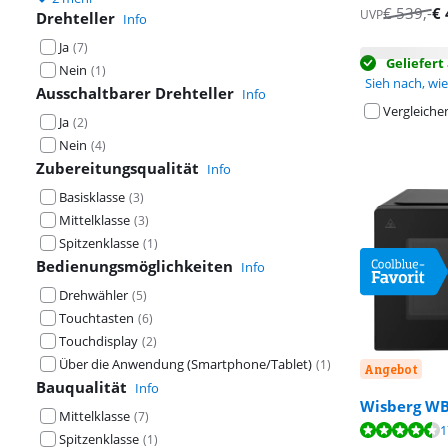
€
539
,-
€
UVP
Drehteller
Info
Ja
(
7
)
Geliefer
Nein
(
1
)
Sieh nach, wie 
Ausschaltbarer Drehteller
Info
Vergleiche
Ja
(
2
)
Nein
(
4
)
Zubereitungsqualität
Info
Basisklasse
(
3
)
Mittelklasse
(
3
)
Spitzenklasse
(
1
)
Bedienungsmöglichkeiten
Info
Drehwähler
(
5
)
Touchtasten
(
6
)
Touchdisplay
(
2
)
Über die Anwendung (Smartphone/Tablet)
(
1
)
Angebot
Bauqualität
Info
Wisberg W
Mittelklasse
(
7
)
Bewertet mit 8
1
Bewertet mit 8
Spitzenklasse
(
1
)