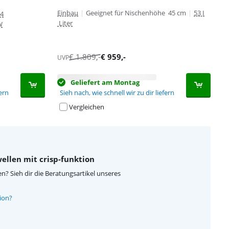
Einbau
|
Geeignet für Nischenhöhe 45 cm
|
53 I
4
Liter
W
€
1.809
,-
€
959
,-
UVP
Geliefert am Montag
Sieh nach, wie schnell wir zu dir liefern
fern
Vergleichen
llen mit crisp-funktion
n? Sieh dir die Beratungsartikel unseres
ion?