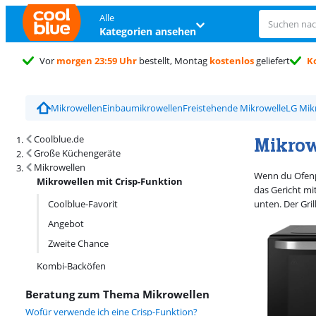
Alle
Kategorien ansehen
Vor
morgen 23:59 Uhr
bestellt, Montag
kostenlos
geliefert
K
Trustpilot Kundenbewertung
4,5/5
Mikrowellen
Einbaumikrowellen
Freistehende Mikrowelle
LG Mik
Suchergebnisse und Sortierung
Mikrow
Coolblue.de
Große Küchengeräte
Mikrowellen
Wenn du Ofenpo
Mikrowellen mit Crisp-Funktion
das Gericht mi
Coolblue-Favorit
unten. Der Gri
Angebot
Zweite Chance
Kombi-Backöfen
Beratung zum Thema Mikrowellen
Wofür verwende ich eine Crisp-Funktion?