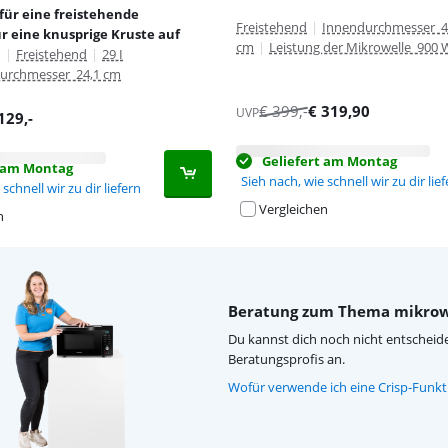
für eine freistehende
Freistehend
|
Innendurchmesser 4
r eine knusprige Kruste auf
cm
|
Leistung der Mikrowelle 900 
n
|
Freistehend
|
29 I
urchmesser 24,1 cm
€
399
,-
€
319,90
UVP
129
,-
Geliefert am Montag
t am Montag
Sieh nach, wie schnell wir zu dir lie
schnell wir zu dir liefern
Vergleichen
n
Beratung zum Thema mikrowe
Du kannst dich noch nicht entscheide
Beratungsprofis an.
Wofür verwende ich eine Crisp-Funkt