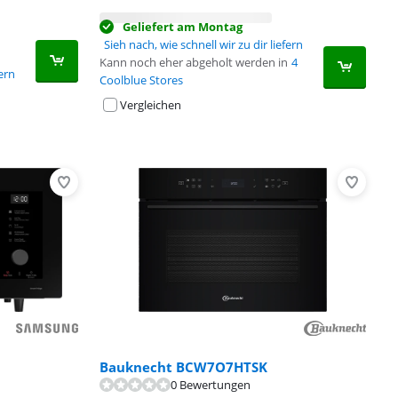
Geliefert am Montag
Sieh nach, wie schnell wir zu dir liefern
Kann noch eher abgeholt werden in
4
fern
Coolblue Stores
Vergleichen
Bauknecht BCW7O7HTSK
0 Bewertungen