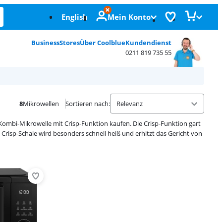
English
Mein Konto
Business
Stores
Über Coolblue
Kundendienst
0211 819 735 55
8
Mikrowellen
Sortieren nach
:
mbi-Mikrowelle mit Crisp-Funktion kaufen. Die Crisp-Funktion gart
 Crisp-Schale wird besonders schnell heiß und erhitzt das Gericht von
Advertentie