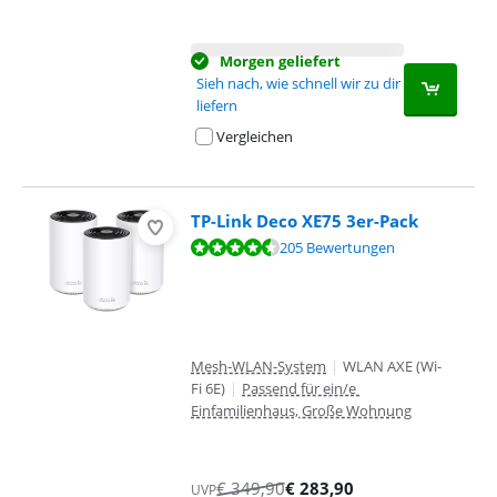
Morgen geliefert
Sieh nach, wie schnell wir zu dir
liefern
Vergleichen
TP-Link Deco XE75 3er-Pack
Bewertet mit 8,9 von 10, basierend auf 205 Bewertungen.
205 Bewertungen
Mesh-WLAN-System
|
WLAN AXE (Wi-
Fi 6E)
|
Passend für ein/e
Einfamilienhaus, Große Wohnung
€
349,90
€
283,90
UVP