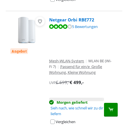
Netgear Orbi RBE772
Bewertet mit 8,0 von 10, basierend auf 5 Bewertungen.
5 Bewertungen
Angebot
Mesh-WLAN-System
|
WLAN BE (Wi-
Fi 7)
|
Passend für ein/e Große
Wohnung, Kleine Wohnung
€
699
,-
€
499
,-
UVP
Morgen geliefert
Sieh nach, wie schnell wir zu dir
liefern
Vergleichen