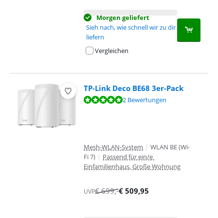
Morgen geliefert
Sieh nach, wie schnell wir zu dir
liefern
Vergleichen
TP-Link Deco BE68 3er-Pack
Bewertet mit 9,6 von 10, basierend auf 2 Bewertungen.
2 Bewertungen
Mesh-WLAN-System
|
WLAN BE (Wi-
Fi 7)
|
Passend für ein/e
Einfamilienhaus, Große Wohnung
€
699
,-
€
509,95
UVP