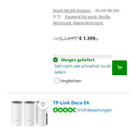
Mesh-WLAN-System
|
WLAN BE (Wi-
Fi 7)
|
Passend für ein/e Große
Wohnung, Kleine Wohnung
€
1.699
,-
€
1.399
,-
UVP
Morgen geliefert
Sieh nach, wie schnell wir zu dir
liefern
Vergleichen
TP-Link Deco E4
Bewertet mit 9,2 von 10, basierend auf 3109 Bewertungen.
3109 Bewertungen