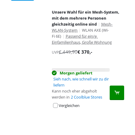
Unsere Wahl für ein Mesh-System,
mit dem mehrere Personen
gleichzeitig online sind
|
Mesh-
WLAN-System
|
WLAN AXE (Wi-
Fi 6E)
|
Passend für ein/e
Einfamilienhaus, Große Wohnung
€
449,90
€
370
,-
UVP
Morgen geliefert
Sieh nach, wie schnell wir zu dir
liefern
Kann noch eher abgeholt
werden in
2 Coolblue Stores
Vergleichen
Advertentie