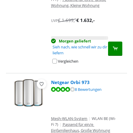
Wohnung, Kleine Wohnung
€
1.699
,-
€
1.632
,-
UVP
Morgen geliefert
Sieh nach, wie schnell wir zu dir
liefern
Vergleichen
Netgear Orbi 973
Bewertet mit 7,8 von 10, basierend auf 8 Bewertungen.
8 Bewertungen
Mesh-WLAN-System
|
WLAN BE (Wi-
Fi 7)
|
Passend für ein/e
Einfamilienhaus, Große Wohnung