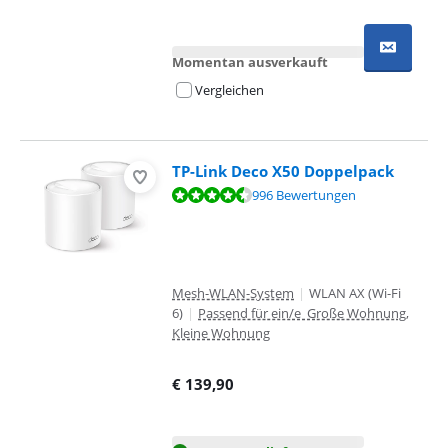
Momentan ausverkauft
Vergleichen
TP-Link Deco X50 Doppelpack
Bewertet mit 9,1 von 10, basierend auf 996 Bewertungen.
996 Bewertungen
Mesh-WLAN-System
|
WLAN AX (Wi-Fi
6)
|
Passend für ein/e Große Wohnung,
Kleine Wohnung
€
139,90