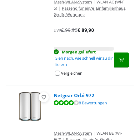
Mesh-WLAN-System
|
WLAN AC (Wi-Fi
5)
|
Passend für ein/e Einfamilienhaus,
Große Wohnung
€
99,90
€
89,90
UVP
Morgen geliefert
Sieh nach, wie schnell wir zu dir
liefern
Vergleichen
Netgear Orbi 972
Bewertet mit 7,8 von 10, basierend auf 8 Bewertungen.
8 Bewertungen
Mesh-WLAN-System
|
WLAN BE (Wi-
Fi 7)
|
Passend für ein/e Große