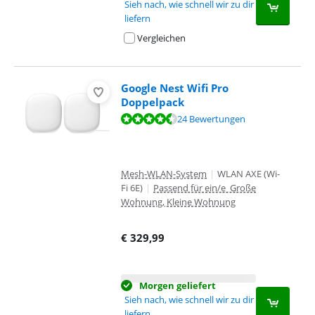
Sieh nach, wie schnell wir zu dir
liefern
Vergleichen
Google Nest Wifi Pro
Doppelpack
Bewertet mit 8,5 von 10, basierend auf 24 Bewertungen.
24 Bewertungen
Mesh-WLAN-System
|
WLAN AXE (Wi-
Fi 6E)
|
Passend für ein/e Große
Wohnung, Kleine Wohnung
€
329,99
Morgen geliefert
Sieh nach, wie schnell wir zu dir
liefern