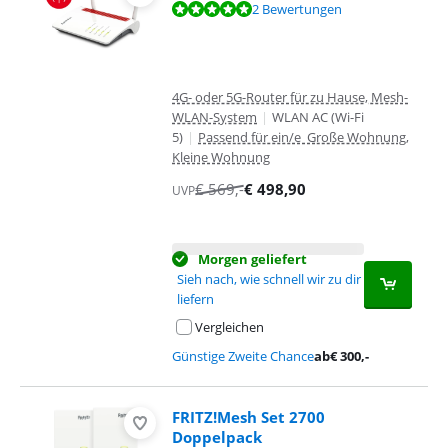
Bewertet mit 9,8 von 10, basierend auf 2 Bewertungen.
2 Bewertungen
4G- oder 5G-Router für zu Hause, Mesh-
WLAN-System
|
WLAN AC (Wi-Fi
5)
|
Passend für ein/e Große Wohnung,
Kleine Wohnung
€
569
,-
€
498,90
UVP
Morgen geliefert
Sieh nach, wie schnell wir zu dir
liefern
Vergleichen
Günstige Zweite Chance
ab
€
300
,-
FRITZ!Mesh Set 2700
Doppelpack