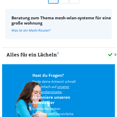
Beratung zum Thema mesh-wlan-systeme für eine
große wohnung
Was ist ein Mesh-Router?
Alles für ein Lächeln
9
Hast du Fragen?
Finde deine Antwort schnell
und einfach auf
unserer
Kundendienstseite
.
Abonniere unseren
Newsletter
Erhalte die besten
Angebote und persönliche