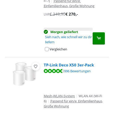
Fi 7)
|
Passend für ein/e
Einfamilienhaus, Große Wohnung
€
349,90
€
270
,-
UVP
Morgen geliefert
Sieh nach, wie schnell wir zu dir
liefern
Vergleichen
TP-Link Deco X50 3er-Pack
Bewertet mit 9,1 von 10, basierend auf 996 Bewertungen.
996 Bewertungen
Mesh-WLAN-System
|
WLAN AX (Wi-Fi
6)
|
Passend für ein/e Einfamilienhaus,
Große Wohnung