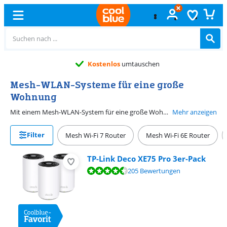
Kostenlos
umtauschen
Mesh-WLAN-Systeme für eine große
Wohnung
Mit einem Mesh-WLAN-System für eine große Wohnung kannst du sicher sein, dass du in deiner gesamten Wohnung gutes WLAN erhältst. Diese Systeme bestehen aus 2 bis 3 Stationen, sodass du alle Räume deiner Wohnung abdecken kannst. Die Mesh-Satelliten arbeiten zusammen, sodass du über 1 Netzwerk für dein ganzes Zuhause verfügst. Man kann somit vom Wohnzimmer in die Küche gehen, ohne das WLAN zu wechseln.
Mehr anzeigen
Filter
Mesh Wi-Fi 7 Router
Mesh Wi-Fi 6E Router
TP-Link Deco XE75 Pro 3er-Pack
Bewertet mit 8,9 von 10, basierend auf 205 Bewertungen.
205 Bewertungen