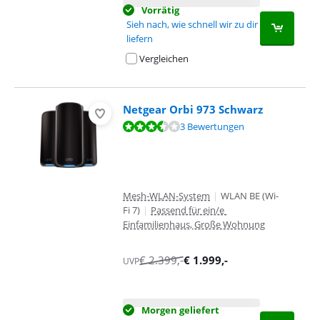
Vorrätig
Sieh nach, wie schnell wir zu dir
liefern
Vergleichen
Netgear Orbi 973 Schwarz
Bewertet mit 7,3 von 10, basierend auf 3 Bewertungen.
3 Bewertungen
Mesh-WLAN-System
|
WLAN BE (Wi-
Fi 7)
|
Passend für ein/e
Einfamilienhaus, Große Wohnung
€
2.399
,-
€
1.999
,-
UVP
Morgen geliefert