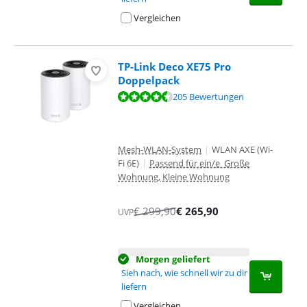
Vergleichen
TP-Link Deco XE75 Pro
Doppelpack
Bewertet mit 8,9 von 10, basierend auf 205 Bewertungen.
205 Bewertungen
Mesh-WLAN-System
|
WLAN AXE (Wi-
Fi 6E)
|
Passend für ein/e Große
Wohnung, Kleine Wohnung
€
299,90
€
265,90
UVP
Morgen geliefert
Sieh nach, wie schnell wir zu dir
liefern
Vergleichen