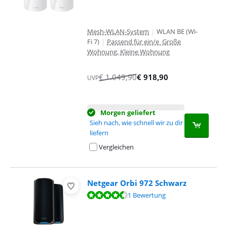
Mesh-WLAN-System
|
WLAN BE (Wi-
Fi 7)
|
Passend für ein/e Große
Wohnung, Kleine Wohnung
€
1.049,90
€
918,90
UVP
Morgen geliefert
Sieh nach, wie schnell wir zu dir
liefern
Vergleichen
Netgear Orbi 972 Schwarz
Bewertet mit 9,2 von 10, basierend auf 1 Bewertung.
1 Bewertung