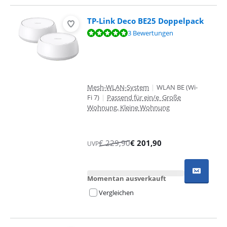
TP-Link Deco BE25 Doppelpack
Bewertet mit 9,7 von 10, basierend auf 3 Bewertungen.
3 Bewertungen
Mesh-WLAN-System
|
WLAN BE (Wi-
Fi 7)
|
Passend für ein/e Große
Wohnung, Kleine Wohnung
€
229,90
€
201,90
UVP
Momentan ausverkauft
Vergleichen