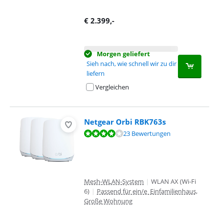
€
2.399
,-
Morgen geliefert
Sieh nach, wie schnell wir zu dir
liefern
Vergleichen
Netgear Orbi RBK763s
Bewertet mit 7,6 von 10, basierend auf 23 Bewertungen.
23 Bewertungen
Mesh-WLAN-System
|
WLAN AX (Wi-Fi
6)
|
Passend für ein/e Einfamilienhaus,
Große Wohnung