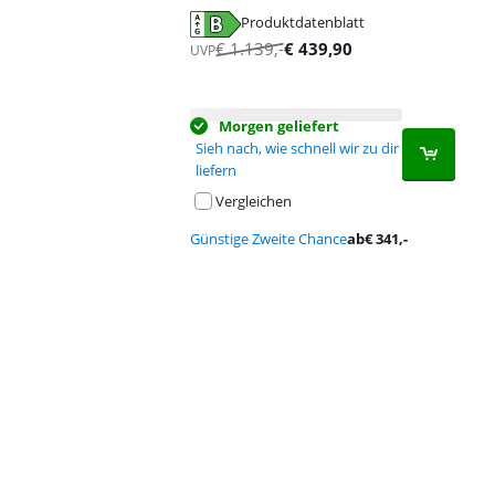
Produktdatenblatt
wird in neuem Tab geöffnet
€
1.139
,-
€
439,90
UVP
Morgen geliefert
Sieh nach, wie schnell wir zu dir
liefern
Vergleichen
Günstige Zweite Chance
ab
€
341
,-
Advertentie