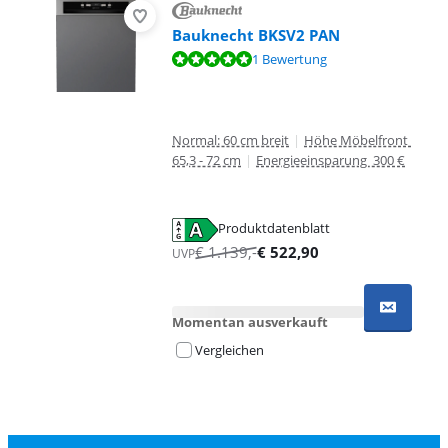
Bauknecht BKSV2 PAN
Bewertet mit 9,6 von 10, basierend auf 1 Bewertung.
1 Bewertung
Normal: 60 cm breit
|
Höhe Möbelfront
65,3 - 72 cm
|
Energieeinsparung 300 €
Produktdatenblatt
wird in neuem Tab geöffnet
€
1.139
,-
€
522,90
UVP
Momentan ausverkauft
Vergleichen