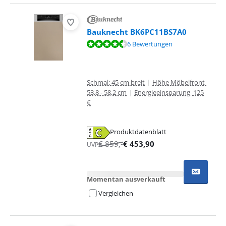
Bauknecht BK6PC11BS7A0
Bewertet mit 8,5 von 10, basierend auf 6 Bewertungen.
6 Bewertungen
Schmal: 45 cm breit
|
Höhe Möbelfront
53,8 - 58,2 cm
|
Energieeinsparung 125
€
Produktdatenblatt
wird in neuem Tab geöffnet
€
859
,-
€
453,90
UVP
Momentan ausverkauft
Vergleichen