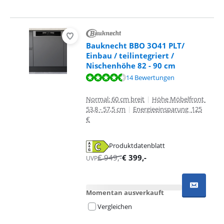
Bauknecht BBO 3O41 PLT/
Einbau / teilintegriert /
Nischenhöhe 82 - 90 cm
Bewertet mit 9,0 von 10, basierend auf 14 Bewertungen.
14 Bewertungen
Normal: 60 cm breit
|
Höhe Möbelfront
53,8 - 57,5 cm
|
Energieeinsparung 125
€
Produktdatenblatt
wird in neuem Tab geöffnet
€
949
,-
€
399
,-
UVP
Momentan ausverkauft
Vergleichen