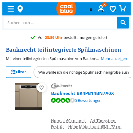
Vor
23:59 Uhr
bestellt, morgen geliefert
Bauknecht teilintegrierte Spülmaschinen
Mit einer teilintegrierten Spülmaschine von Bauknecht behältst du immer den Überblick. Das Bedienfeld bleibt sichtbar, während der Rest der Maschine ordentlich von einer Küchenblende verdeckt wird. Dadurch fügt sich die Einbauspülmaschine gut in deine Küche ein und du siehst auf einen Blick, wie lange das Programm noch dauert. Dank smart eingeteilter Körbe und einer praktischen Besteckschublade räumst du alles schnell ein. Mit den leisen und energieeffizienten Programmen lässt du sie problemlos in einer offenen Küche laufen, ohne hohe Stromkosten. So bleibt es in deiner Küche leise und dein Geschirr wird glänzend sauber. Miss die Nischenmaße und die Frontblende gut ab, damit dein Einbaugeschirrspüler in deine Küche passt.
Mehr anzeigen
Filter
Wie wähle ich die richtige Spülmaschinengröße aus?
Bauknecht BK4PB14BN7A0X
Bewertet mit 8,4 von 10, basierend auf 5 Bewertungen.
5 Bewertungen
Normal: 60 cm breit
|
Art Türsystem
Festtür
|
Höhe Möbelfront 65,3 - 72 cm