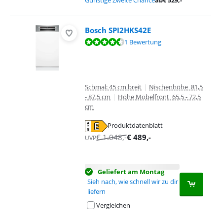
Günstige Zweite Chance
ab
€
529
,-
Bosch SPI2HKS42E
Bewertet mit 8,8 von 10, basierend auf 1 Bewertung.
1 Bewertung
Schmal: 45 cm breit
|
Nischenhöhe 81,5
- 87,5 cm
|
Höhe Möbelfront 65,5 - 72,5
cm
Produktdatenblatt
wird in neuem Tab geöffnet
€
1.048
,-
€
489
,-
UVP
Geliefert am Montag
Sieh nach, wie schnell wir zu dir
liefern
Vergleichen