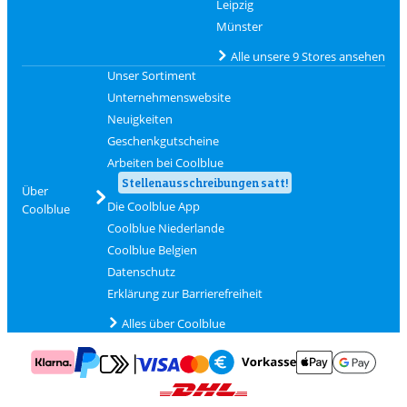
Leipzig
Münster
Alle unsere 9 Stores ansehen
Unser Sortiment
Unternehmenswebsite
Neuigkeiten
Geschenkgutscheine
Arbeiten bei Coolblue
Stellenausschreibungen satt!
Über
Die Coolblue App
Coolblue
Coolblue Niederlande
Coolblue Belgien
Datenschutz
Erklärung zur Barrierefreiheit
Alles über Coolblue
Zahlung mit Mastercard und Visa über Click to Pay
Zahlung mit AppleP
Zahlung mit Klarna
Zahlung mit Vorkasse
Mit Google P
Zahlung mit PayPal