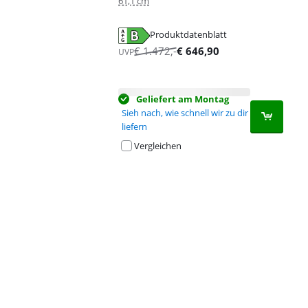
61,1 cm
Produktdatenblatt
wird in neuem Tab geöffnet
€
1.472
,-
€
646,90
UVP
Geliefert am Montag
Sieh nach, wie schnell wir zu dir
liefern
Vergleichen
Advertentie