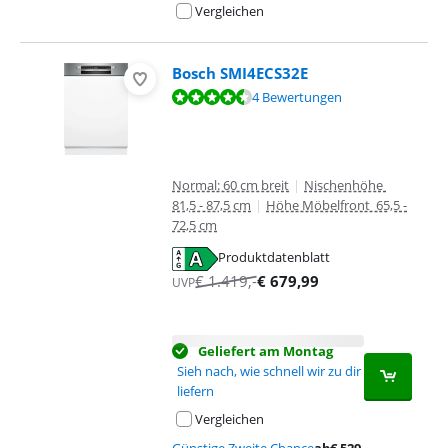
Vergleichen
Bosch SMI4ECS32E
Bewertet mit 9,1 von 10, basierend auf 4 Bewertungen.
4 Bewertungen
Normal: 60 cm breit
|
Nischenhöhe
81,5 - 87,5 cm
|
Höhe Möbelfront 65,5 -
72,5 cm
Produktdatenblatt
wird in neuem Tab geöffnet
€
1.419
,-
€
679,99
UVP
Geliefert am Montag
Sieh nach, wie schnell wir zu dir
liefern
Vergleichen