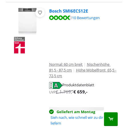
Bosch SMI6ECS12E
Bewertet mit 8,6 von 10, basierend auf 10 Bewertungen.
10 Bewertungen
Normal: 60 cm breit
|
Nischenhöhe
81,5 - 87,5 cm
|
Höhe Möbelfront 65,5 -
72,5 cm
Produktdatenblatt
wird in neuem Tab geöffnet
€
1.769
,-
€
659
,-
UVP
Geliefert am Montag
Sieh nach, wie schnell wir zu dir
liefern