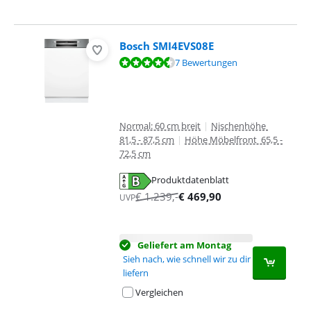
Bosch SMI4EVS08E
Bewertet mit 9,0 von 10, basierend auf 7 Bewertungen.
7 Bewertungen
Normal: 60 cm breit
|
Nischenhöhe
81,5 - 87,5 cm
|
Höhe Möbelfront 65,5 -
72,5 cm
Produktdatenblatt
wird in neuem Tab geöffnet
€
1.239
,-
€
469,90
UVP
Geliefert am Montag
Sieh nach, wie schnell wir zu dir
liefern
Vergleichen