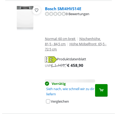
Bosch SMI4HVS14E
0 Bewertungen
Normal: 60 cm breit
|
Nischenhöhe
81,5 - 84,5 cm
|
Höhe Möbelfront 65,5 -
72,5 cm
Produktdatenblatt
wird in neuem Tab geöffnet
€
1.169
,-
€
458,90
UVP
Vorrätig
Sieh nach, wie schnell wir zu dir
liefern
Vergleichen